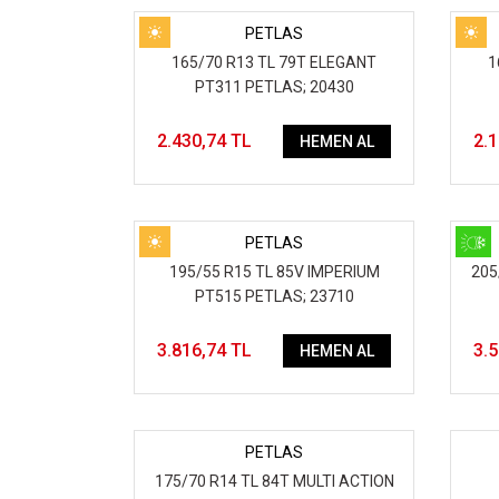
PETLAS
165/70 R13 TL 79T ELEGANT
1
PT311 PETLAS; 20430
2.430,74 TL
2.
HEMEN AL
PETLAS
195/55 R15 TL 85V IMPERIUM
205
PT515 PETLAS; 23710
3.816,74 TL
3.
HEMEN AL
PETLAS
175/70 R14 TL 84T MULTI ACTION