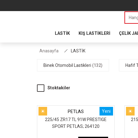
LASTİK
KIŞ LASTİKLERİ
ÇELİK J
Anasayfa
LASTİK
Binek Otomobil Lastikleri
(132)
Hafif 
Stoktakiler
Yeni
PETLAS
225/45 ZR17 TL 91W PRESTIGE
215
SPORT PETLAS; 264120