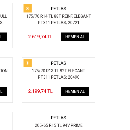
PETLAS
FULL
175/70 R14 TL 88T REINF. ELEGANT
S;
PT311 PETLAS; 20721
2.619,74 TL
L
HEMEN AL
PETLAS
TION
175/70 R13 TL 82T ELEGANT
PT311 PETLAS; 20490
2.199,74 TL
L
HEMEN AL
PETLAS
E
205/65 R15 TL 94V PRIME