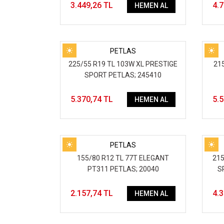
3.449,26 TL
4.
HEMEN AL
PETLAS
225/55 R19 TL 103W XL PRESTIGE
215
SPORT PETLAS; 245410
5.370,74 TL
5.
HEMEN AL
PETLAS
155/80 R12 TL 77T ELEGANT
215
PT311 PETLAS; 20040
S
2.157,74 TL
4.
HEMEN AL