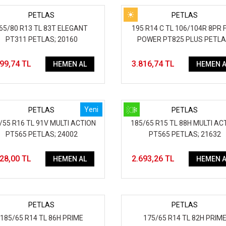
PETLAS
PETLAS
65/80 R13 TL 83T ELEGANT
195 R14 C TL 106/104R 8PR 
PT311 PETLAS; 20160
POWER PT825 PLUS PETLA
40401
199,74 TL
3.816,74 TL
HEMEN AL
HEMEN A
Yeni
PETLAS
PETLAS
/55 R16 TL 91V MULTI ACTION
185/65 R15 TL 88H MULTI AC
PT565 PETLAS; 24002
PT565 PETLAS; 21632
528,00 TL
2.693,26 TL
HEMEN AL
HEMEN A
PETLAS
PETLAS
185/65 R14 TL 86H PRIME
175/65 R14 TL 82H PRIM