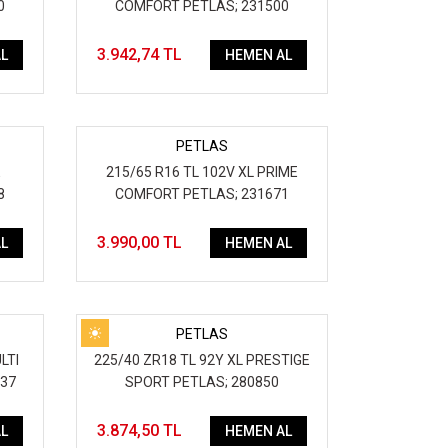
0
COMFORT PETLAS; 231500
3.942,74 TL
L
HEMEN AL
PETLAS
E
215/65 R16 TL 102V XL PRIME
8
COMFORT PETLAS; 231671
3.990,00 TL
L
HEMEN AL
PETLAS
LTI
225/40 ZR18 TL 92Y XL PRESTIGE
237
SPORT PETLAS; 280850
3.874,50 TL
L
HEMEN AL