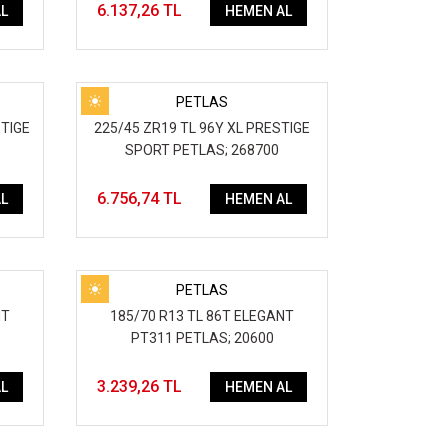
6.137,26 TL
L
HEMEN AL
PETLAS
STIGE
225/45 ZR19 TL 96Y XL PRESTIGE
SPORT PETLAS; 268700
6.756,74 TL
L
HEMEN AL
PETLAS
NT
185/70 R13 TL 86T ELEGANT
PT311 PETLAS; 20600
3.239,26 TL
L
HEMEN AL