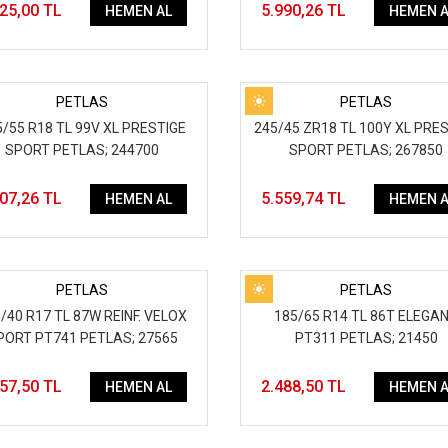
725,00 TL
5.990,26 TL
HEMEN AL
HEMEN A
PETLAS
PETLAS
/55 R18 TL 99V XL PRESTIGE
245/45 ZR18 TL 100Y XL PRE
SPORT PETLAS; 244700
SPORT PETLAS; 267850
507,26 TL
5.559,74 TL
HEMEN AL
HEMEN A
PETLAS
PETLAS
/40 R17 TL 87W REINF. VELOX
185/65 R14 TL 86T ELEGA
PORT PT741 PETLAS; 27565
PT311 PETLAS; 21450
357,50 TL
2.488,50 TL
HEMEN AL
HEMEN A