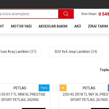
0 549
Bize Ulaşın
ANT
MOTOR YAĞI
AKSESUAR BAKIM
AKÜ
ZİRAİ TARIM
Ticari Araç Lastikleri
(37)
SUV 4x4 Jeep Lastikleri
(34)
Topla
Yeni
PETLAS
PETLAS
/55 R17 TL 98W XL PRESTIGE
235/45 ZR18 TL 98Y XL PRES
SPORT PETLAS; 242900
SPORT PETLAS; 267400