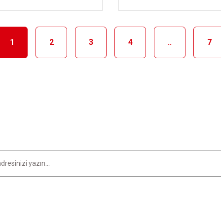
1
2
3
4
..
7