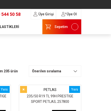
 544 50 58
Üye Girişi
Üye Ol
 LASTİKLERİ
Sepetim
m 205 ürün
Yeni
Yeni
PETLAS
TIGE
235/50 R19 TL 99H PRESTIGE
SPORT PETLAS; 257800