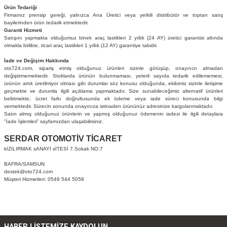
Ürün Tedariği
ikleri
ntlar
Firmamız prensip gereği, yalnızca Ana Üretici veya yetkili distribütör ve toptan satış
bayilerinden ürün tedarik etmektedir.
Garanti Hizmeti
ş Lastikleri
ntlar
Satışını yapmakta olduğumuz binek araç lastikleri 2 yıllık (24 AY) üretici garantisi altında
olmakla birlikte, ticari araç lastikleri 1 yıllık (12 AY) garantiye tabidir.
ntlar
İade ve Değişim Hakkında
oto724.com, sipariş etmiş olduğunuz ürünleri sizinle görüşüp, onayınızı almadan
değiştirmemektedir. Stoklarda ürünün bulunmaması, yeterli sayıda tedarik edilememesi,
ürünün artık üretilmiyor olması gibi durumlar söz konusu olduğunda, ekibimiz sizinle iletişime
ntlar
geçmekte ve durumla ilgili açıklama yapmaktadır. Size sunabileceğimiz alternatif ürünleri
belirtmekte, ücret farkı doğrultusunda ek ödeme veya iade süreci konusunda bilgi
vermektedir. Sürecin sonunda onayınıza istinaden ürününüz adresinize kargolanmaktadır.
ntlar
Satın almış olduğunuz ürünlerin ve yapmış olduğunuz ödemenin iadesi ile ilgili detaylara
"
İade İşlemleri
” sayfamızdan ulaşabilirsiniz.
 / KROM SERİ
SERDAR OTOMOTİV TİCARET
kIZILIRMAK sANAYİ sİTESİ 7.Sokak NO:7
rı
BAFRA/SAMSUN
destek@oto724.com
Müşteri Hizmetleri: 0549 544 5058
cari Çelik Jantlar
lik Jant
HABER LİSTEMİZE KAYDOLUN