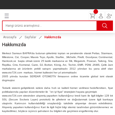
Geri Dön
Geri Dön
Geri Dön
Geri Dön
Geri Dön
Geri Dön
Geri Dön
ERİ
I
AKIM
 LASTİKLERİ
Lastikleri
tikleri
ntlar
uarı
ri
ikleri
Anasayfa
Sayfalar
Hakkımızda
Hakkımızda
 Lastikleri
tikleri
ntlar
tik
Merkezi Samsun BAFRA’da bulunan şirketimiz toptan ve perakende olarak Petlas, Starmaxx,
Milestone, Cst, Cooper, Maxxis Toyo, Apollo, Starfire, ,Michelin, Pirelli, Goodyear, Continental,
reyler Lastikleri
tikleri
ntlar
yon ve Fren Yağları
ik
Hankook,ve başta olmak üzere 25 lastik markasına ve Slk, Megatork, Powcan, Tailong, Srw,
Replika, Cms, Kormetal, Carre, DJ, Borbet, König, Arc, Techin, EMR, PDW, JAWS, Çelik Jant
markalarına ait ürünlerin yetkili satışını yapmaktadır. 2012 yılından bu yana aktif olan
stikleri
tikleri
ntlar
ve Katkı Yağları
astik
www.oto724.com markası, hizmet kalitesini her yıl artırmaktadır.
2005 yılında kurulan SERDAR OTOMOTİV firmasının online ticarette global ismi olarak
dogmuştur.
ns Hız Lastikleri
tikleri
ntlar
uarı
Tedarik sistemi geliştirilerek sizlere daha hızlı ve kaliteli hizmet verilmesi hedeflenirken, fiyat
politikalarında yapılan düzenlemeler ile "en iyi fiyat” stratejisini hayata geçirmiştir.
tikleri
ntlar
Yağları
www.oto724.com sitesinden alışveriş yaparken kullandığınız kredi kartı ile ilgili bilgiler 128 bit
SSL (Secure Sockets Layer) protokolü ile şifrelenir ve doğrulanmak üzere ilgili bankaya
ulaştırılır. Kartınızın kullanılabilirliği onaylandığı takdirde alışverişe devam edebilirsiniz.
Alışveriş yaparken kullandığınız Kart ile ilgili hiçbir bilgi sitemiz tarafından görüntülenemez ve
tikleri
ntlar
kaydedilmez, böylece üçüncü şahısların bu bilgileri ele geçirmesi engellenmiş olur.