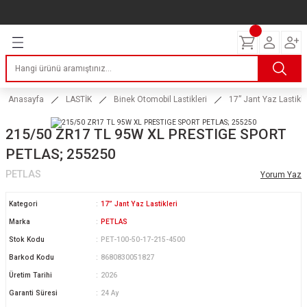
Geri Dön
Geri Dön
Geri Dön
Geri Dön
Geri Dön
Geri Dön
Geri Dön
ERİ
I
AKIM
 LASTİKLERİ
Lastikleri
tikleri
ntlar
uarı
ri
ikleri
Anasayfa
LASTİK
Binek Otomobil Lastikleri
17” Jant Yaz Lastikle
 Lastikleri
tikleri
ntlar
tik
215/50 ZR17 TL 95W XL PRESTIGE SPORT
PETLAS; 255250
reyler Lastikleri
tikleri
ntlar
yon ve Fren Yağları
ik
PETLAS
Yorum Yaz
stikleri
tikleri
ntlar
ve Katkı Yağları
astik
Kategori
17” Jant Yaz Lastikleri
ns Hız Lastikleri
tikleri
ntlar
uarı
Marka
PETLAS
Stok Kodu
PET-100-50-17-215-4500
tikleri
ntlar
Yağları
Barkod Kodu
8680830051827
Üretim Tarihi
2026
tikleri
ntlar
Garanti Süresi
24 Ay