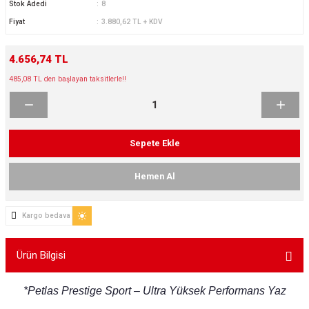
Stok Adedi
8
ikleri
ntlar
Fiyat
3.880,62 TL + KDV
ş Lastikleri
ntlar
4.656,74 TL
485,08 TL den başlayan taksitlerle!!
ntlar
ntlar
Sepete Ekle
ntlar
Hemen Al
 / KROM SERİ
Kargo bedava
rı
cari Çelik Jantlar
Ürün Bilgisi
lik Jant
*Petlas Prestige Sport – Ultra Yüksek Performans Yaz