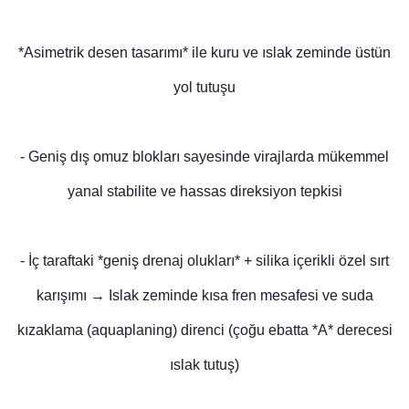
*Asimetrik desen tasarımı* ile kuru ve ıslak zeminde üstün
yol tutuşu
- Geniş dış omuz blokları sayesinde virajlarda mükemmel
yanal stabilite ve hassas direksiyon tepkisi
- İç taraftaki *geniş drenaj olukları* + silika içerikli özel sırt
karışımı → Islak zeminde kısa fren mesafesi ve suda
kızaklama (aquaplaning) direnci (çoğu ebatta *A* derecesi
ıslak tutuş)