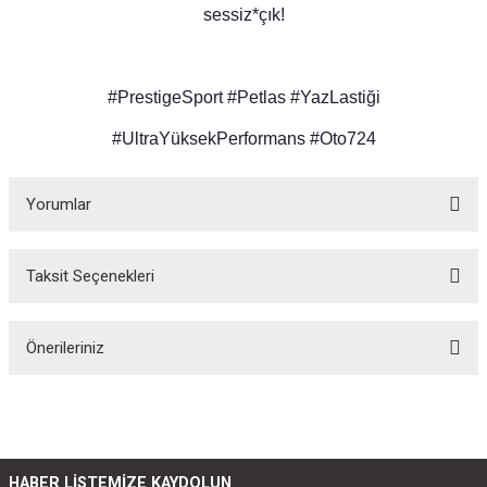
sessiz*çık!
#PrestigeSport #Petlas #YazLastiği
#UltraYüksekPerformans #Oto724
Yorumlar
Taksit Seçenekleri
Bu ürüne ilk yorumu siz yapın!
Önerileriniz
Yorum Yaz
Bu ürünün fiyat bilgisi, resim, ürün açıklamalarında ve diğer konularda
yetersiz gördüğünüz noktaları öneri formunu kullanarak tarafımıza
iletebilirsiniz.
Görüş ve önerileriniz için teşekkür ederiz.
HABER LİSTEMİZE KAYDOLUN