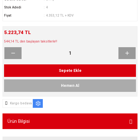
ikleri
ntlar
Stok Adedi
4
Fiyat
4.353,12 TL + KDV
ş Lastikleri
ntlar
5.223,74 TL
ntlar
544,14 TL den başlayan taksitlerle!!
ntlar
ntlar
Sepete Ekle
 / KROM SERİ
Hemen Al
rı
Kargo bedava
cari Çelik Jantlar
Ürün Bilgisi
lik Jant