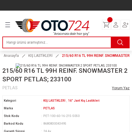
Geri Dön
Geri Dön
Geri Dön
Geri Dön
Geri Dön
Geri Dön
Geri Dön
ERİ
I
AKIM
 LASTİKLERİ
Lastikleri
tikleri
ntlar
uarı
ri
ikleri
 Lastikleri
tikleri
ntlar
tik
Anasayfa
KIŞ LASTİKLERİ
215/60 R16 TL 99H REINF. SNOWMASTER 
reyler Lastikleri
tikleri
ntlar
yon ve Fren Yağları
ik
215/60 R16 TL 99H REINF. SNOWMASTER 2
SPORT PETLAS; 233100
stikleri
tikleri
ntlar
ve Katkı Yağları
astik
PETLAS
Yorum Yaz
ns Hız Lastikleri
tikleri
ntlar
uarı
Kategori
KIŞ LASTİKLERİ
,
16” Jant Kış Lastikleri
Marka
PETLAS
tikleri
ntlar
Yağları
Stok Kodu
PET-100-60-16-215-5050
Barkod Kodu
8680830043495
tikleri
ntlar
Garanti Süresi
24 Ay