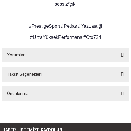
sessiz*çık!
#PrestigeSport #Petlas #YazLastiği
#UltraYüksekPerformans #Oto724
Yorumlar
Taksit Seçenekleri
Bu ürüne ilk yorumu siz yapın!
Önerileriniz
Yorum Yaz
Bu ürünün fiyat bilgisi, resim, ürün açıklamalarında ve diğer konularda
yetersiz gördüğünüz noktaları öneri formunu kullanarak tarafımıza
iletebilirsiniz.
Görüş ve önerileriniz için teşekkür ederiz.
HABER LİSTEMİZE KAYDOLUN