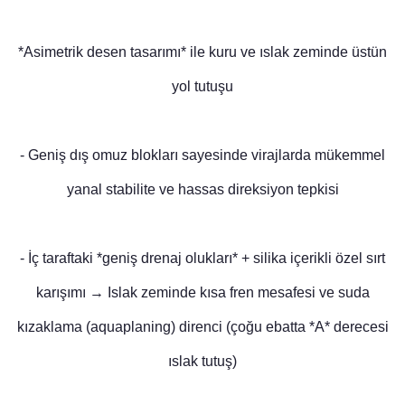
*Asimetrik desen tasarımı* ile kuru ve ıslak zeminde üstün
yol tutuşu
- Geniş dış omuz blokları sayesinde virajlarda mükemmel
yanal stabilite ve hassas direksiyon tepkisi
- İç taraftaki *geniş drenaj olukları* + silika içerikli özel sırt
karışımı → Islak zeminde kısa fren mesafesi ve suda
kızaklama (aquaplaning) direnci (çoğu ebatta *A* derecesi
ıslak tutuş)