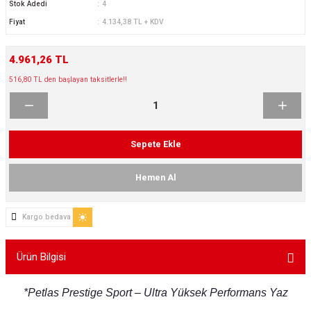
Stok Adedi
4
ikleri
ntlar
Fiyat
4.134,38 TL + KDV
ş Lastikleri
ntlar
4.961,26 TL
516,80 TL den başlayan taksitlerle!!
ntlar
ntlar
Sepete Ekle
ntlar
Hemen Al
 / KROM SERİ
Kargo bedava
rı
cari Çelik Jantlar
Ürün Bilgisi
lik Jant
*Petlas Prestige Sport – Ultra Yüksek Performans Yaz