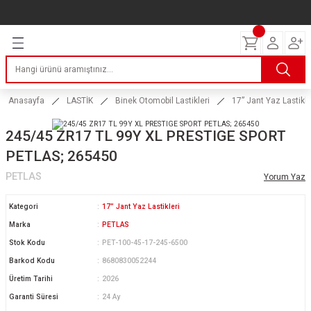
Geri Dön
Geri Dön
Geri Dön
Geri Dön
Geri Dön
Geri Dön
Geri Dön
ERİ
I
AKIM
 LASTİKLERİ
Lastikleri
tikleri
ntlar
uarı
ri
ikleri
Anasayfa
LASTİK
Binek Otomobil Lastikleri
17” Jant Yaz Lastikle
 Lastikleri
tikleri
ntlar
tik
245/45 ZR17 TL 99Y XL PRESTIGE SPORT
PETLAS; 265450
reyler Lastikleri
tikleri
ntlar
yon ve Fren Yağları
ik
PETLAS
Yorum Yaz
stikleri
tikleri
ntlar
ve Katkı Yağları
astik
Kategori
17” Jant Yaz Lastikleri
ns Hız Lastikleri
tikleri
ntlar
uarı
Marka
PETLAS
Stok Kodu
PET-100-45-17-245-6500
tikleri
ntlar
Yağları
Barkod Kodu
8680830052244
Üretim Tarihi
2026
tikleri
ntlar
Garanti Süresi
24 Ay