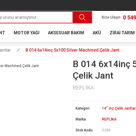
0 549
Bize Ulaşın
ANT
MOTOR YAĞI
AKSESUAR BAKIM
AKÜ
ZİRAİ TARIM
Jantlar
B 014 6x14inç 5x100 Silver Machined Çelik Jant
B 014 6x14inç 
Çelik Jant
REPLİKA
Kategori
14” inç Çelik Jantlar
Marka
REPLİKA
Stok Kodu
5288