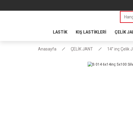
LASTİK
KIŞ LASTİKLERİ
ÇELİK J
Anasayfa
ÇELİK JANT
14” inç Çelik 