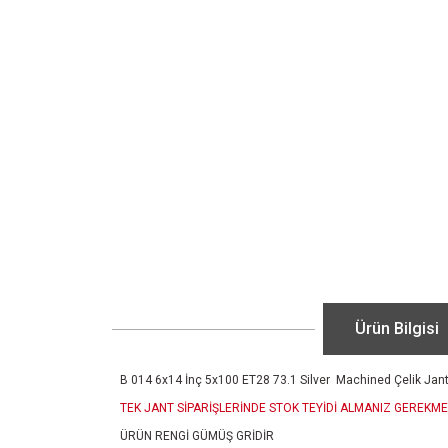
Ürün Bilgisi
B 014 6x14 İnç 5x100 ET28 73.1 Silver Machined Çelik Jan
TEK JANT SİPARİŞLERİNDE STOK TEYİDİ ALMANIZ GEREKME
ÜRÜN RENGİ GÜMÜŞ GRİDİR