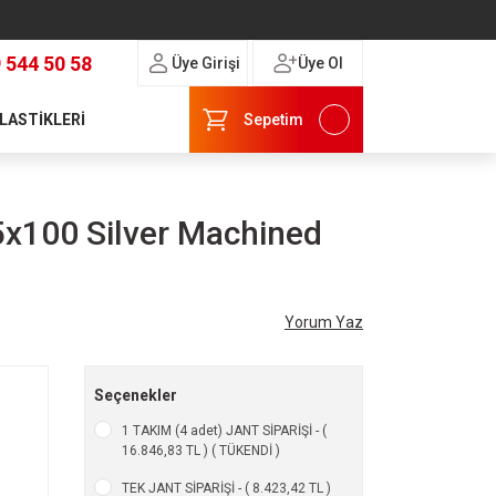
 544 50 58
Üye Girişi
Üye Ol
 LASTİKLERİ
Sepetim
5x100 Silver Machined
Yorum Yaz
Seçenekler
1 TAKIM (4 adet) JANT SİPARİŞİ - (
16.846,83 TL ) ( TÜKENDİ )
TEK JANT SİPARİŞİ - ( 8.423,42 TL )