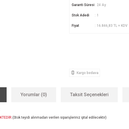
Garanti Süresi
24 Ay
Stok Adedi
1
Fiyat
16.846,83 TL + KDV
Kargo bedava
Yorumlar (0)
Taksit Seçenekleri
t
KTEDİR.
(Stok teyidi alınmadan verilen siparişleriniz iptal edilecektir)