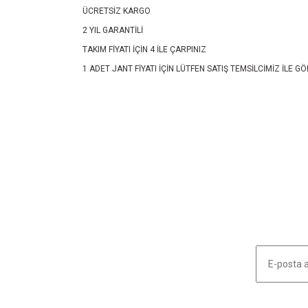
ÜCRETSİZ KARGO
2 YIL GARANTİLİ
TAKIM FİYATI İÇİN 4 İLE ÇARPINIZ
1 ADET JANT FİYATI İÇİN LÜTFEN SATIŞ TEMSİLCİMİZ İLE 
Bu ürünün fiyat bilgisi, resim, ürün açıklamalarında ve diğ
Görüş ve önerileriniz için teşekkür ederiz.
Ürün resmi kalitesiz, bozuk veya görüntülenemiyor.
Ürün açıklamasında eksik bilgiler bulunuyor.
Ürün bilgilerinde hatalar bulunuyor.
Ürün fiyatı diğer sitelerden daha pahalı.
Bu ürüne benzer farklı alternatifler olmalı.
HABER LİSTEMİZE KAYDOLUN