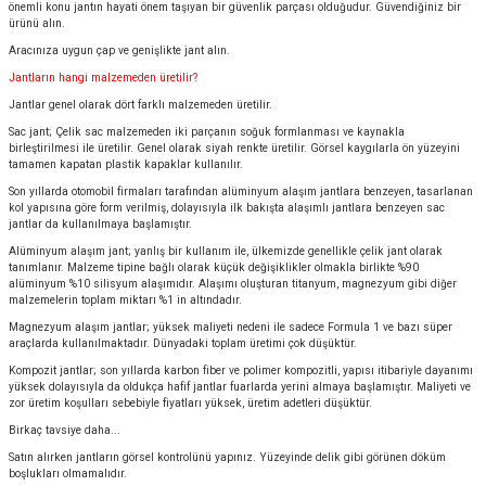
önemli konu jantın hayati önem taşıyan bir güvenlik parçası olduğudur. Güvendiğiniz bir
ürünü alın.
Aracınıza uygun çap ve genişlikte jant alın.
Jantların hangi malzemeden üretilir?
Jantlar genel olarak dört farklı malzemeden üretilir.
Sac jant; Çelik sac malzemeden iki parçanın soğuk formlanması ve kaynakla
birleştirilmesi ile üretilir. Genel olarak siyah renkte üretilir. Görsel kaygılarla ön yüzeyini
tamamen kapatan plastik kapaklar kullanılır.
Son yıllarda otomobil firmaları tarafından alüminyum alaşım jantlara benzeyen, tasarlanan
kol yapısına göre form verilmiş, dolayısıyla ilk bakışta alaşımlı jantlara benzeyen sac
jantlar da kullanılmaya başlamıştır.
Alüminyum alaşım jant; yanlış bir kullanım ile, ülkemizde genellikle çelik jant olarak
tanımlanır. Malzeme tipine bağlı olarak küçük değişiklikler olmakla birlikte %90
alüminyum %10 silisyum alaşımıdır. Alaşımı oluşturan titanyum, magnezyum gibi diğer
malzemelerin toplam miktarı %1 in altındadır.
Magnezyum alaşım jantlar; yüksek maliyeti nedeni ile sadece Formula 1 ve bazı süper
araçlarda kullanılmaktadır. Dünyadaki toplam üretimi çok düşüktür.
Kompozit jantlar; son yıllarda karbon fiber ve polimer kompozitli, yapısı itibariyle dayanımı
yüksek dolayısıyla da oldukça hafif jantlar fuarlarda yerini almaya başlamıştır. Maliyeti ve
zor üretim koşulları sebebiyle fiyatları yüksek, üretim adetleri düşüktür.
Birkaç tavsiye daha...
Satın alırken jantların görsel kontrolünü yapınız. Yüzeyinde delik gibi görünen döküm
boşlukları olmamalıdır.