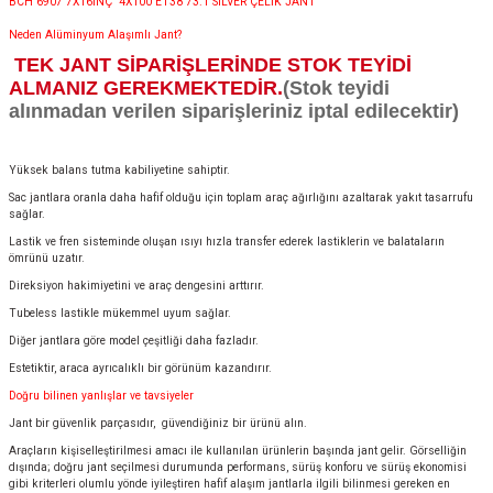
BCH 6907 7X16İNÇ 4X100 ET38 73.1 SILVER ÇELİK JANT
Neden Alüminyum Alaşımlı Jant?
TEK JANT SİPARİŞLERİNDE STOK TEYİDİ
ALMANIZ GEREKMEKTEDİR.
(Stok teyidi
alınmadan verilen siparişleriniz iptal edilecektir)
Yüksek balans tutma kabiliyetine sahiptir.
Sac jantlara oranla daha hafif olduğu için toplam araç ağırlığını azaltarak yakıt tasarrufu
sağlar.
Lastik ve fren sisteminde oluşan ısıyı hızla transfer ederek lastiklerin ve balataların
ömrünü uzatır.
Direksiyon hakimiyetini ve araç dengesini arttırır.
Tubeless lastikle mükemmel uyum sağlar.
Diğer jantlara göre model çeşitliği daha fazladır.
Estetiktir, araca ayrıcalıklı bir görünüm kazandırır.
Doğru bilinen yanlışlar ve tavsiyeler
Jant bir güvenlik parçasıdır, güvendiğiniz bir ürünü alın.
Araçların kişiselleştirilmesi amacı ile kullanılan ürünlerin başında jant gelir. Görselliğin
dışında; doğru jant seçilmesi durumunda performans, sürüş konforu ve sürüş ekonomisi
gibi kriterleri olumlu yönde iyileştiren hafif alaşım jantlarla ilgili bilinmesi gereken en