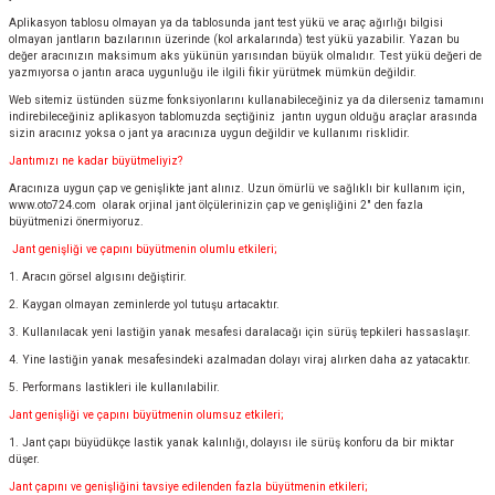
Aplikasyon tablosu olmayan ya da tablosunda jant test yükü ve araç ağırlığı bilgisi
olmayan jantların bazılarının üzerinde (kol arkalarında) test yükü yazabilir. Yazan bu
değer aracınızın maksimum aks yükünün yarısından büyük olmalıdır. Test yükü değeri de
yazmıyorsa o jantın araca uygunluğu ile ilgili fikir yürütmek mümkün değildir.
Web sitemiz üstünden süzme fonksiyonlarını kullanabileceğiniz ya da dilerseniz tamamını
indirebileceğiniz aplikasyon tablomuzda seçtiğiniz jantın uygun olduğu araçlar arasında
sizin aracınız yoksa o jant ya aracınıza uygun değildir ve kullanımı risklidir.
Jantımızı ne kadar büyütmeliyiz?
Aracınıza uygun çap ve genişlikte jant alınız. Uzun ömürlü ve sağlıklı bir kullanım için,
www.oto724.com
olarak orjinal jant ölçülerinizin çap ve genişliğini 2" den fazla
büyütmenizi önermiyoruz.
Jant genişliği ve çapını büyütmenin olumlu etkileri;
1. Aracın görsel algısını değiştirir.
2. Kaygan olmayan zeminlerde yol tutuşu artacaktır.
3. Kullanılacak yeni lastiğin yanak mesafesi daralacağı için sürüş tepkileri hassaslaşır.
4. Yine lastiğin yanak mesafesindeki azalmadan dolayı viraj alırken daha az yatacaktır.
5. Performans lastikleri ile kullanılabilir.
Jant genişliği ve çapını büyütmenin olumsuz etkileri;
1. Jant çapı büyüdükçe lastik yanak kalınlığı, dolayısı ile sürüş konforu da bir miktar
düşer.
Jant çapını ve genişliğini tavsiye edilenden fazla büyütmenin etkileri;