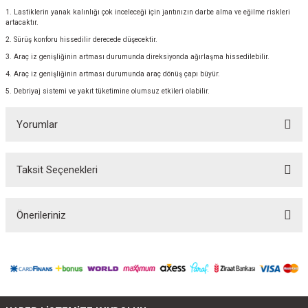
1. Lastiklerin yanak kalınlığı çok inceleceği için jantınızın darbe alma ve eğilme riskleri
artacaktır.
2. Sürüş konforu hissedilir derecede düşecektir.
3. Araç iz genişliğinin artması durumunda direksiyonda ağırlaşma hissedilebilir.
4. Araç iz genişliğinin artması durumunda araç dönüş çapı büyür.
5. Debriyaj sistemi ve yakıt tüketimine olumsuz etkileri olabilir.
Yorumlar
Taksit Seçenekleri
Bu ürüne ilk yorumu siz yapın!
Önerileriniz
Yorum Yaz
Bu ürünün fiyat bilgisi, resim, ürün açıklamalarında ve diğer konularda
yetersiz gördüğünüz noktaları öneri formunu kullanarak tarafımıza
iletebilirsiniz.
Görüş ve önerileriniz için teşekkür ederiz.