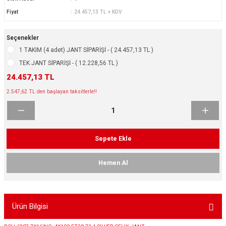
ikleri
ntlar
Fiyat
24.457,13 TL + KDV
ş Lastikleri
ntlar
Seçenekler
1 TAKIM (4 adet) JANT SİPARİŞİ - ( 24.457,13 TL )
ntlar
TEK JANT SİPARİŞİ - ( 12.228,56 TL )
24.457,13 TL
ntlar
2.547,62 TL den başlayan taksitlerle!!
ntlar
 / KROM SERİ
Sepete Ekle
rı
Hemen Al
cari Çelik Jantlar
Ürün Bilgisi
lik Jant