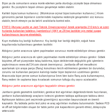
Bijon ya da somunların araca monte ederken janta oturduğu yüzeyde boya olmaması
gerekir. Bu yüzeylerin boyalı olması gevşemeye neden olabilir.
Kaliteli bijon/somun kullanınız. (Mümkünse orjinal bijon/somunları kullanınız.) Krom
görünümlü parlak bijonların üzerlerindeki kaplama nedeniyle gevşemeleri söz konusu
olabilir, tercih etmeyin ya da belirli aralıklarla kontrol edin.
ETRTO (Avrupa Lastik ve Jant Teknik Organizasyonu) binek araçlarda 210 km/s ve üzeri
hızlarda kullanılan tubeless (şambrelsiz) V,W,Y ve ZR tipi lastikler için metal supap
kullanılmasını tavsiye etmektedir.
Kışın mutlaka kış lastiği kullanınız. Kış lastiği kar lastiği değildir, soğuk hava
koşullarında kullanılması gereken lastiktir.
Aldığınız jantın aracınıza işlem yapılmadan sorunsuz monte edilebiliyor olması gerekir.
Aldığınız jantın aracınıza ek işlem yapılmadan monte edilebiliyor olması gerekir. Göbek
büyütme, off-set yüzeyinden talaş kaldırma, bijon deliklerinde değişiklik gibi işlemlerin
yaptırılmasını
www.oto724.com
olarak önermiyoruz. Jantlarda off-set mesafesini
ayarlamak için araya parça (flanş) konulması tercih edilmemesi gereken bir durumdur,
zorunlu ise kullanılan parçanın kalınlığı kadar bijon boylarının uzatılması gerekir.
Aracınızda bijon yerine somun kullanılıyorsa 5mm.'den kalın flanş asla kullanmayınız,
flanş nedeni ile saplama boyu kısalacak somunun tuttuğu diş sayısı azalacaktır.
Aldığınız jantın aracınızın ağırlığını taşıyabilir olması gerekir.
Jantların gerek geometrik özellikleri, gerekse test ağırlıkları değerlendirilerek hazırlanan,
jantların kullanılabileceği araçların listesini gösteren tabloya aplikasyon tablosu denir.
Aplikasyon tablosu jant seçiminde güvenliğiniz açısından başvurulacak en önemli
kaynaktır. Bu tabloda jantın test yükü ve araç ağırlıkları mutlaka bulunmalıdır. Sadece PCD
ve off-set bilgilerinden oluşan bir tablo jantın yük kapasitesini garanti etmez, dolayısıyla
yetersizdir.