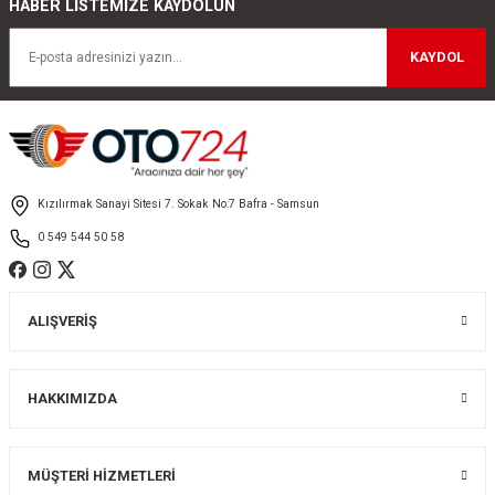
HABER LİSTEMİZE KAYDOLUN
Ürün resmi kalitesiz, bozuk veya görüntülenemiyor.
Ürün açıklamasında eksik bilgiler bulunuyor.
KAYDOL
Ürün bilgilerinde hatalar bulunuyor.
Ürün fiyatı diğer sitelerden daha pahalı.
Bu ürüne benzer farklı alternatifler olmalı.
Kızılırmak Sanayi Sitesi 7. Sokak No:7 Bafra - Samsun
0 549 544 50 58
Gönder
ALIŞVERİŞ
HAKKIMIZDA
MÜŞTERİ HİZMETLERİ