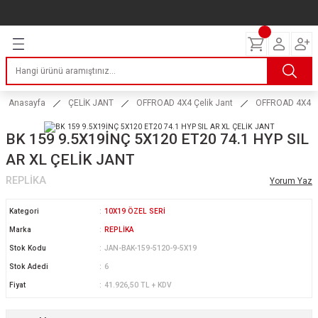
Geri Dön
Geri Dön
Geri Dön
Geri Dön
Geri Dön
Geri Dön
Geri Dön
ERİ
I
AKIM
 LASTİKLERİ
Lastikleri
tikleri
ntlar
uarı
ri
ikleri
Anasayfa
ÇELİK JANT
OFFROAD 4X4 Çelik Jant
OFFROAD 4X4 Çel
 Lastikleri
tikleri
ntlar
tik
BK 159 9.5X19İNÇ 5X120 ET20 74.1 HYP SIL
AR XL ÇELİK JANT
reyler Lastikleri
tikleri
ntlar
yon ve Fren Yağları
ik
REPLİKA
Yorum Yaz
stikleri
tikleri
ntlar
ve Katkı Yağları
astik
Kategori
10X19 ÖZEL SERİ
ns Hız Lastikleri
tikleri
ntlar
uarı
Marka
REPLİKA
Stok Kodu
JAN-BAK-159-5120-9-5X19
tikleri
ntlar
Yağları
Stok Adedi
6
Fiyat
41.926,50 TL + KDV
tikleri
ntlar