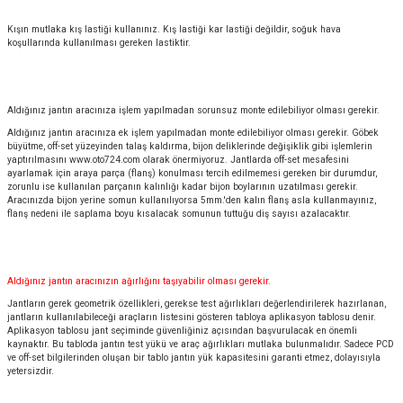
Kışın mutlaka kış lastiği kullanınız. Kış lastiği kar lastiği değildir, soğuk hava
koşullarında kullanılması gereken lastiktir.
Aldığınız jantın aracınıza işlem yapılmadan sorunsuz monte edilebiliyor olması gerekir.
Aldığınız jantın aracınıza ek işlem yapılmadan monte edilebiliyor olması gerekir. Göbek
büyütme, off-set yüzeyinden talaş kaldırma, bijon deliklerinde değişiklik gibi işlemlerin
yaptırılmasını
www.oto724.com
olarak önermiyoruz. Jantlarda off-set mesafesini
ayarlamak için araya parça (flanş) konulması tercih edilmemesi gereken bir durumdur,
zorunlu ise kullanılan parçanın kalınlığı kadar bijon boylarının uzatılması gerekir.
Aracınızda bijon yerine somun kullanılıyorsa 5mm.'den kalın flanş asla kullanmayınız,
flanş nedeni ile saplama boyu kısalacak somunun tuttuğu diş sayısı azalacaktır.
Aldığınız jantın aracınızın ağırlığını taşıyabilir olması gerekir.
Jantların gerek geometrik özellikleri, gerekse test ağırlıkları değerlendirilerek hazırlanan,
jantların kullanılabileceği araçların listesini gösteren tabloya aplikasyon tablosu denir.
Aplikasyon tablosu jant seçiminde güvenliğiniz açısından başvurulacak en önemli
kaynaktır. Bu tabloda jantın test yükü ve araç ağırlıkları mutlaka bulunmalıdır. Sadece PCD
ve off-set bilgilerinden oluşan bir tablo jantın yük kapasitesini garanti etmez, dolayısıyla
yetersizdir.