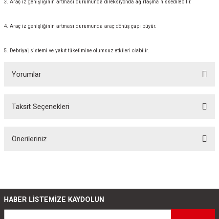
3. Araç iz genişliğinin artması durumunda direksiyonda ağırlaşma hissedilebilir.
4. Araç iz genişliğinin artması durumunda araç dönüş çapı büyür.
5. Debriyaj sistemi ve yakıt tüketimine olumsuz etkileri olabilir.
Yorumlar
Taksit Seçenekleri
Bu ürüne ilk yorumu siz yapın!
Önerileriniz
Yorum Yaz
Bu ürünün fiyat bilgisi, resim, ürün açıklamalarında ve diğer konularda
yetersiz gördüğünüz noktaları öneri formunu kullanarak tarafımıza
iletebilirsiniz.
Görüş ve önerileriniz için teşekkür ederiz.
HABER LİSTEMİZE KAYDOLUN
Ürün resmi kalitesiz, bozuk veya görüntülenemiyor.