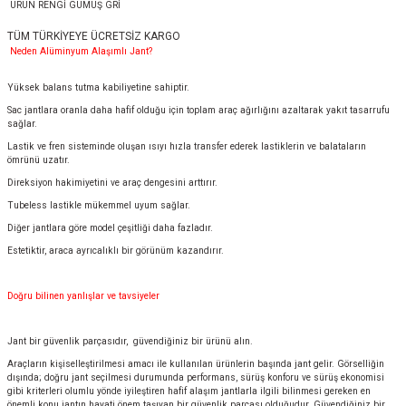
ÜRÜN RENGİ GÜMÜŞ GRİ
TÜM TÜRKİYEYE ÜCRETSİZ KARGO
Neden Alüminyum Alaşımlı Jant?
Yüksek balans tutma kabiliyetine sahiptir.
Sac jantlara oranla daha hafif olduğu için toplam araç ağırlığını azaltarak yakıt tasarrufu
sağlar.
Lastik ve fren sisteminde oluşan ısıyı hızla transfer ederek lastiklerin ve balataların
ömrünü uzatır.
Direksiyon hakimiyetini ve araç dengesini arttırır.
Tubeless lastikle mükemmel uyum sağlar.
Diğer jantlara göre model çeşitliği daha fazladır.
Estetiktir, araca ayrıcalıklı bir görünüm kazandırır.
Doğru bilinen yanlışlar ve tavsiyeler
Jant bir güvenlik parçasıdır, güvendiğiniz bir ürünü alın.
Araçların kişiselleştirilmesi amacı ile kullanılan ürünlerin başında jant gelir. Görselliğin
dışında; doğru jant seçilmesi durumunda performans, sürüş konforu ve sürüş ekonomisi
gibi kriterleri olumlu yönde iyileştiren hafif alaşım jantlarla ilgili bilinmesi gereken en
önemli konu jantın hayati önem taşıyan bir güvenlik parçası olduğudur. Güvendiğiniz bir