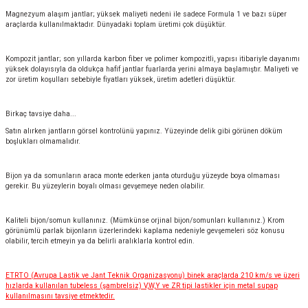
Magnezyum alaşım jantlar; yüksek maliyeti nedeni ile sadece Formula 1 ve bazı süper
araçlarda kullanılmaktadır. Dünyadaki toplam üretimi çok düşüktür.
Kompozit jantlar; son yıllarda karbon fiber ve polimer kompozitli, yapısı itibariyle dayanımı
yüksek dolayısıyla da oldukça hafif jantlar fuarlarda yerini almaya başlamıştır. Maliyeti ve
zor üretim koşulları sebebiyle fiyatları yüksek, üretim adetleri düşüktür.
Birkaç tavsiye daha...
Satın alırken jantların görsel kontrolünü yapınız. Yüzeyinde delik gibi görünen döküm
boşlukları olmamalıdır.
Bijon ya da somunların araca monte ederken janta oturduğu yüzeyde boya olmaması
gerekir. Bu yüzeylerin boyalı olması gevşemeye neden olabilir.
Kaliteli bijon/somun kullanınız. (Mümkünse orjinal bijon/somunları kullanınız.) Krom
görünümlü parlak bijonların üzerlerindeki kaplama nedeniyle gevşemeleri söz konusu
olabilir, tercih etmeyin ya da belirli aralıklarla kontrol edin.
ETRTO (Avrupa Lastik ve Jant Teknik Organizasyonu) binek araçlarda 210 km/s ve üzeri
hızlarda kullanılan tubeless (şambrelsiz) V,W,Y ve ZR tipi lastikler için metal supap
kullanılmasını tavsiye etmektedir.