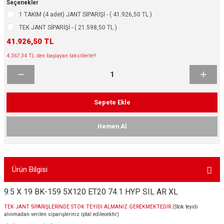
Seçenekler
ikleri
ntlar
1 TAKIM (4 adet) JANT SİPARİŞİ - ( 41.926,50 TL )
TEK JANT SİPARİŞİ - ( 21.598,50 TL )
ş Lastikleri
ntlar
41.926,50 TL
4.367,34 TL den başlayan taksitlerle!!
ntlar
ntlar
Sepete Ekle
ntlar
Hemen Al
 / KROM SERİ
rı
Ürün Bilgisi
cari Çelik Jantlar
9.5 X 19 BK-159 5X120 ET20 74.1 HYP SIL AR XL
lik Jant
TEK JANT SİPARİŞLERİNDE STOK TEYİDİ ALMANIZ GEREKMEKTEDİR.
(Stok teyidi
alınmadan verilen siparişleriniz iptal edilecektir)