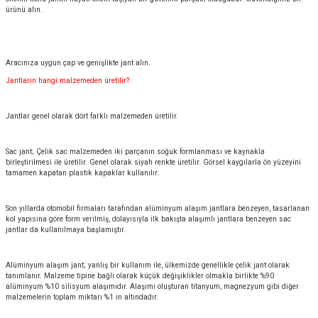
ürünü alın.
Aracınıza uygun çap ve genişlikte jant alın.
Jantların hangi malzemeden üretilir?
Jantlar genel olarak dört farklı malzemeden üretilir.
Sac jant; Çelik sac malzemeden iki parçanın soğuk formlanması ve kaynakla
birleştirilmesi ile üretilir. Genel olarak siyah renkte üretilir. Görsel kaygılarla ön yüzeyini
tamamen kapatan plastik kapaklar kullanılır.
Son yıllarda otomobil firmaları tarafından alüminyum alaşım jantlara benzeyen, tasarlanan
kol yapısına göre form verilmiş, dolayısıyla ilk bakışta alaşımlı jantlara benzeyen sac
jantlar da kullanılmaya başlamıştır.
Alüminyum alaşım jant; yanlış bir kullanım ile, ülkemizde genellikle çelik jant olarak
tanımlanır. Malzeme tipine bağlı olarak küçük değişiklikler olmakla birlikte %90
alüminyum %10 silisyum alaşımıdır. Alaşımı oluşturan titanyum, magnezyum gibi diğer
malzemelerin toplam miktarı %1 in altındadır.