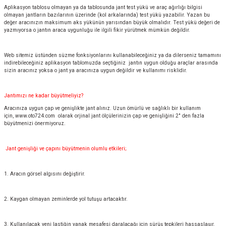
Aplikasyon tablosu olmayan ya da tablosunda jant test yükü ve araç ağırlığı bilgisi
olmayan jantların bazılarının üzerinde (kol arkalarında) test yükü yazabilir. Yazan bu
değer aracınızın maksimum aks yükünün yarısından büyük olmalıdır. Test yükü değeri de
yazmıyorsa o jantın araca uygunluğu ile ilgili fikir yürütmek mümkün değildir.
Web sitemiz üstünden süzme fonksiyonlarını kullanabileceğiniz ya da dilerseniz tamamını
indirebileceğiniz aplikasyon tablomuzda seçtiğiniz jantın uygun olduğu araçlar arasında
sizin aracınız yoksa o jant ya aracınıza uygun değildir ve kullanımı risklidir.
Jantımızı ne kadar büyütmeliyiz?
Aracınıza uygun çap ve genişlikte jant alınız. Uzun ömürlü ve sağlıklı bir kullanım
için,
www.oto724.com
olarak orjinal jant ölçülerinizin çap ve genişliğini 2" den fazla
büyütmenizi önermiyoruz.
Jant genişliği ve çapını büyütmenin olumlu etkileri;
1. Aracın görsel algısını değiştirir.
2. Kaygan olmayan zeminlerde yol tutuşu artacaktır.
3. Kullanılacak yeni lastiğin yanak mesafesi daralacağı için sürüş tepkileri hassaslaşır.