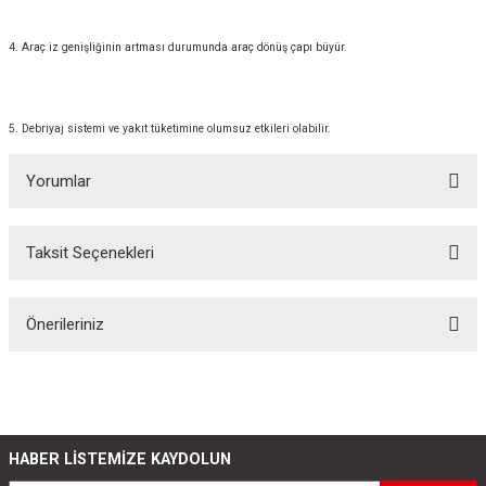
4. Araç iz genişliğinin artması durumunda araç dönüş çapı büyür.
5. Debriyaj sistemi ve yakıt tüketimine olumsuz etkileri olabilir.
Yorumlar
Taksit Seçenekleri
Bu ürüne ilk yorumu siz yapın!
Önerileriniz
Yorum Yaz
Bu ürünün fiyat bilgisi, resim, ürün açıklamalarında ve diğer konularda
yetersiz gördüğünüz noktaları öneri formunu kullanarak tarafımıza
iletebilirsiniz.
Görüş ve önerileriniz için teşekkür ederiz.
HABER LİSTEMİZE KAYDOLUN