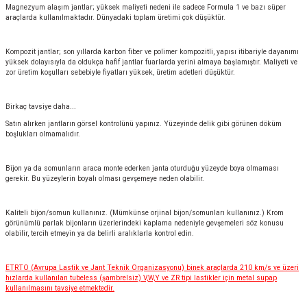
Magnezyum alaşım jantlar; yüksek maliyeti nedeni ile sadece Formula 1 ve bazı süper
araçlarda kullanılmaktadır. Dünyadaki toplam üretimi çok düşüktür.
Kompozit jantlar; son yıllarda karbon fiber ve polimer kompozitli, yapısı itibariyle dayanımı
yüksek dolayısıyla da oldukça hafif jantlar fuarlarda yerini almaya başlamıştır. Maliyeti ve
zor üretim koşulları sebebiyle fiyatları yüksek, üretim adetleri düşüktür.
Birkaç tavsiye daha...
Satın alırken jantların görsel kontrolünü yapınız. Yüzeyinde delik gibi görünen döküm
boşlukları olmamalıdır.
Bijon ya da somunların araca monte ederken janta oturduğu yüzeyde boya olmaması
gerekir. Bu yüzeylerin boyalı olması gevşemeye neden olabilir.
Kaliteli bijon/somun kullanınız. (Mümkünse orjinal bijon/somunları kullanınız.) Krom
görünümlü parlak bijonların üzerlerindeki kaplama nedeniyle gevşemeleri söz konusu
olabilir, tercih etmeyin ya da belirli aralıklarla kontrol edin.
ETRTO (Avrupa Lastik ve Jant Teknik Organizasyonu) binek araçlarda 210 km/s ve üzeri
hızlarda kullanılan tubeless (şambrelsiz) V,W,Y ve ZR tipi lastikler için metal supap
kullanılmasını tavsiye etmektedir.