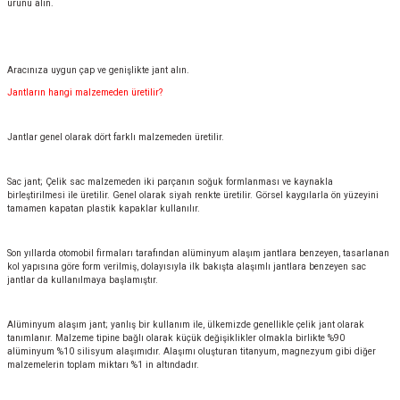
ürünü alın.
Aracınıza uygun çap ve genişlikte jant alın.
Jantların hangi malzemeden üretilir?
Jantlar genel olarak dört farklı malzemeden üretilir.
Sac jant; Çelik sac malzemeden iki parçanın soğuk formlanması ve kaynakla
birleştirilmesi ile üretilir. Genel olarak siyah renkte üretilir. Görsel kaygılarla ön yüzeyini
tamamen kapatan plastik kapaklar kullanılır.
Son yıllarda otomobil firmaları tarafından alüminyum alaşım jantlara benzeyen, tasarlanan
kol yapısına göre form verilmiş, dolayısıyla ilk bakışta alaşımlı jantlara benzeyen sac
jantlar da kullanılmaya başlamıştır.
Alüminyum alaşım jant; yanlış bir kullanım ile, ülkemizde genellikle çelik jant olarak
tanımlanır. Malzeme tipine bağlı olarak küçük değişiklikler olmakla birlikte %90
alüminyum %10 silisyum alaşımıdır. Alaşımı oluşturan titanyum, magnezyum gibi diğer
malzemelerin toplam miktarı %1 in altındadır.