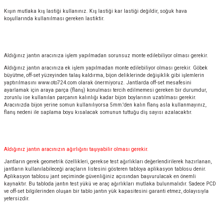
Kışın mutlaka kış lastiği kullanınız. Kış lastiği kar lastiği değildir, soğuk hava
koşullarında kullanılması gereken lastiktir.
Aldığınız jantın aracınıza işlem yapılmadan sorunsuz monte edilebiliyor olması gerekir.
Aldığınız jantın aracınıza ek işlem yapılmadan monte edilebiliyor olması gerekir. Göbek
büyütme, off-set yüzeyinden talaş kaldırma, bijon deliklerinde değişiklik gibi işlemlerin
yaptırılmasını
www.oto724.com
olarak önermiyoruz. Jantlarda off-set mesafesini
ayarlamak için araya parça (flanş) konulması tercih edilmemesi gereken bir durumdur,
zorunlu ise kullanılan parçanın kalınlığı kadar bijon boylarının uzatılması gerekir.
Aracınızda bijon yerine somun kullanılıyorsa 5mm.'den kalın flanş asla kullanmayınız,
flanş nedeni ile saplama boyu kısalacak somunun tuttuğu diş sayısı azalacaktır.
Aldığınız jantın aracınızın ağırlığını taşıyabilir olması gerekir.
Jantların gerek geometrik özellikleri, gerekse test ağırlıkları değerlendirilerek hazırlanan,
jantların kullanılabileceği araçların listesini gösteren tabloya aplikasyon tablosu denir.
Aplikasyon tablosu jant seçiminde güvenliğiniz açısından başvurulacak en önemli
kaynaktır. Bu tabloda jantın test yükü ve araç ağırlıkları mutlaka bulunmalıdır. Sadece PCD
ve off-set bilgilerinden oluşan bir tablo jantın yük kapasitesini garanti etmez, dolayısıyla
yetersizdir.