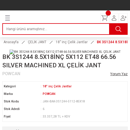
Geri Dön
Geri Dön
Geri Dön
Geri Dön
Geri Dön
Geri Dön
Geri Dön
ERİ
I
AKIM
 LASTİKLERİ
Lastikleri
tikleri
ntlar
uarı
ri
ikleri
Anasayfa
ÇELİK JANT
18” inç Çelik Jantlar
BK 3S1244 8.5X18İN
 Lastikleri
tikleri
ntlar
tik
BK 3S1244 8.5X18İNÇ 5X112 ET48 66.56
SILVER MACHINED XL ÇELİK JANT
reyler Lastikleri
tikleri
ntlar
yon ve Fren Yağları
ik
POWCAN
Yorum Yaz
stikleri
tikleri
ntlar
ve Katkı Yağları
astik
Kategori
18” inç Çelik Jantlar
ns Hız Lastikleri
tikleri
ntlar
uarı
Marka
POWCAN
Stok Kodu
JAN-BAK-3S1244-5112-85X18
tikleri
ntlar
Yağları
Stok Adedi
6
Fiyat
33.337,28 TL + KDV
tikleri
ntlar