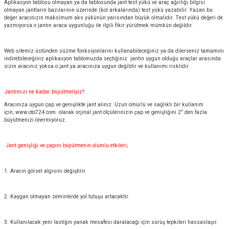
Aplikasyon tablosu olmayan ya da tablosunda jant test yükü ve araç ağırlığı bilgisi
olmayan jantların bazılarının üzerinde (kol arkalarında) test yükü yazabilir. Yazan bu
değer aracınızın maksimum aks yükünün yarısından büyük olmalıdır. Test yükü değeri de
yazmıyorsa o jantın araca uygunluğu ile ilgili fikir yürütmek mümkün değildir.
Web sitemiz üstünden süzme fonksiyonlarını kullanabileceğiniz ya da dilerseniz tamamını
indirebileceğiniz aplikasyon tablomuzda seçtiğiniz jantın uygun olduğu araçlar arasında
sizin aracınız yoksa o jant ya aracınıza uygun değildir ve kullanımı risklidir.
Jantımızı ne kadar büyütmeliyiz?
Aracınıza uygun çap ve genişlikte jant alınız. Uzun ömürlü ve sağlıklı bir kullanım
için,
www.oto724.com
olarak orjinal jant ölçülerinizin çap ve genişliğini 2" den fazla
büyütmenizi önermiyoruz.
Jant genişliği ve çapını büyütmenin olumlu etkileri;
1. Aracın görsel algısını değiştirir.
2. Kaygan olmayan zeminlerde yol tutuşu artacaktır.
3. Kullanılacak yeni lastiğin yanak mesafesi daralacağı için sürüş tepkileri hassaslaşır.