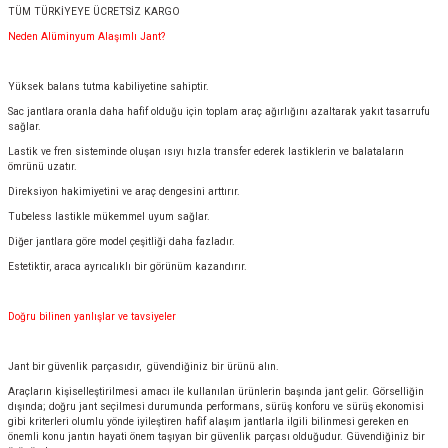
TÜM TÜRKİYEYE ÜCRETSİZ KARGO
Neden Alüminyum Alaşımlı Jant?
Yüksek balans tutma kabiliyetine sahiptir.
Sac jantlara oranla daha hafif olduğu için toplam araç ağırlığını azaltarak yakıt tasarrufu
sağlar.
Lastik ve fren sisteminde oluşan ısıyı hızla transfer ederek lastiklerin ve balataların
ömrünü uzatır.
Direksiyon hakimiyetini ve araç dengesini arttırır.
Tubeless lastikle mükemmel uyum sağlar.
Diğer jantlara göre model çeşitliği daha fazladır.
Estetiktir, araca ayrıcalıklı bir görünüm kazandırır.
Doğru bilinen yanlışlar ve tavsiyeler
Jant bir güvenlik parçasıdır, güvendiğiniz bir ürünü alın.
Araçların kişiselleştirilmesi amacı ile kullanılan ürünlerin başında jant gelir. Görselliğin
dışında; doğru jant seçilmesi durumunda performans, sürüş konforu ve sürüş ekonomisi
gibi kriterleri olumlu yönde iyileştiren hafif alaşım jantlarla ilgili bilinmesi gereken en
önemli konu jantın hayati önem taşıyan bir güvenlik parçası olduğudur. Güvendiğiniz bir