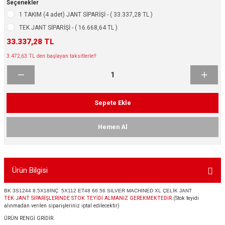
Seçenekler
ikleri
ntlar
1 TAKIM (4 adet) JANT SİPARİŞİ - ( 33.337,28 TL )
TEK JANT SİPARİŞİ - ( 16.668,64 TL )
ş Lastikleri
ntlar
33.337,28 TL
3.472,63 TL den başlayan taksitlerle!!
ntlar
ntlar
Sepete Ekle
ntlar
Hemen Al
 / KROM SERİ
rı
Ürün Bilgisi
cari Çelik Jantlar
BK 3S1244 8.5X18İNÇ 5X112 ET48 66.56 SILVER MACHINED XL ÇELİK JANT
TEK JANT SİPARİŞLERİNDE STOK TEYİDİ ALMANIZ GEREKMEKTEDİR.
(Stok teyidi
alınmadan verilen siparişleriniz iptal edilecektir)
lik Jant
ÜRÜN RENGİ GRİDİR.