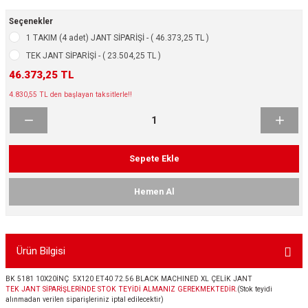
ikleri
ntlar
Seçenekler
1 TAKIM (4 adet) JANT SİPARİŞİ - ( 46.373,25 TL )
ş Lastikleri
ntlar
TEK JANT SİPARİŞİ - ( 23.504,25 TL )
46.373,25 TL
ntlar
4.830,55 TL den başlayan taksitlerle!!
ntlar
ntlar
Sepete Ekle
 / KROM SERİ
Hemen Al
rı
Ürün Bilgisi
cari Çelik Jantlar
BK 5181 10X20İNÇ 5X120 ET40 72.56 BLACK MACHINED XL ÇELİK JANT
lik Jant
TEK JANT SİPARİŞLERİNDE STOK TEYİDİ ALMANIZ GEREKMEKTEDİR.
(Stok teyidi
alınmadan verilen siparişleriniz iptal edilecektir)