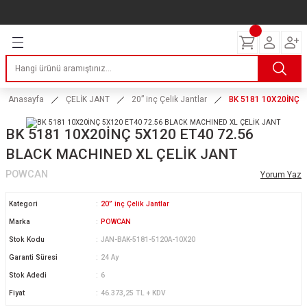
Geri Dön
Geri Dön
Geri Dön
Geri Dön
Geri Dön
Geri Dön
Geri Dön
ERİ
I
AKIM
 LASTİKLERİ
Lastikleri
tikleri
ntlar
uarı
ri
ikleri
Anasayfa
ÇELİK JANT
20” inç Çelik Jantlar
BK 5181 10X20İNÇ 
 Lastikleri
tikleri
ntlar
tik
BK 5181 10X20İNÇ 5X120 ET40 72.56
BLACK MACHINED XL ÇELİK JANT
reyler Lastikleri
tikleri
ntlar
yon ve Fren Yağları
ik
POWCAN
Yorum Yaz
stikleri
tikleri
ntlar
ve Katkı Yağları
astik
Kategori
20” inç Çelik Jantlar
ns Hız Lastikleri
tikleri
ntlar
uarı
Marka
POWCAN
Stok Kodu
JAN-BAK-5181-5120A-10X20
tikleri
ntlar
Yağları
Garanti Süresi
24 Ay
Stok Adedi
6
tikleri
ntlar
Fiyat
46.373,25 TL + KDV