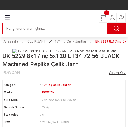
Geri Dön
Geri Dön
Geri Dön
Geri Dön
Geri Dön
Geri Dön
Geri Dön
ERİ
I
AKIM
 LASTİKLERİ
Lastikleri
tikleri
ntlar
uarı
ri
ikleri
Anasayfa
ÇELİK JANT
17” inç Çelik Jantlar
BK 5229 8x17inç 5x1
 Lastikleri
tikleri
ntlar
tik
BK 5229 8x17inç 5x120 ET34 72.56 BLACK
Machıned Replika Çelik Jant
reyler Lastikleri
tikleri
ntlar
yon ve Fren Yağları
ik
POWCAN
Yorum Yaz
stikleri
tikleri
ntlar
ve Katkı Yağları
astik
Kategori
17” inç Çelik Jantlar
ns Hız Lastikleri
tikleri
ntlar
uarı
Marka
POWCAN
Stok Kodu
JAN-BAK-5229-5120A-8X17
tikleri
ntlar
Yağları
Garanti Süresi
24 Ay
Stok Adedi
6
tikleri
ntlar
Fiyat
28.167,94 TL + KDV