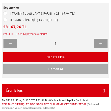
ikleri
ntlar
Seçenekler
1 TAKIM (4 adet) JANT SİPARİŞİ - ( 28.167,94 TL )
ş Lastikleri
ntlar
TEK JANT SİPARİŞİ - ( 14.083,97 TL )
28.167,94 TL
ntlar
2.934,16 TL den başlayan taksitlerle!!
ntlar
ntlar
Sepete Ekle
 / KROM SERİ
Hemen Al
rı
Ürün Bilgisi
cari Çelik Jantlar
BK 5229 8x17inç 5x120 ET34 72.56 BLACK Machıned Replika Çelik Jant
lik Jant
TEK JANT SİPARİŞLERİNDE STOK TEYİDİ ALMANIZ GEREKMEKTEDİR.
(Stok teyidi
alınmadan verilen siparişleriniz iptal edilecektir)