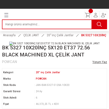
Geri Dön
Geri Dön
Geri Dön
Geri Dön
Geri Dön
Geri Dön
Geri Dön
ERİ
I
AKIM
 LASTİKLERİ
Lastikleri
tikleri
ntlar
uarı
ri
ikleri
Anasayfa
ÇELİK JANT
20” inç Çelik Jantlar
BK 5327 10X20İNÇ 
 Lastikleri
tikleri
ntlar
tik
BK 5327 10X20İNÇ 5X120 ET37 72.56
BLACK MACHINED XL ÇELİK JANT
reyler Lastikleri
tikleri
ntlar
yon ve Fren Yağları
ik
POWCAN
Yorum Yaz
stikleri
tikleri
ntlar
ve Katkı Yağları
astik
Kategori
20” inç Çelik Jantlar
ns Hız Lastikleri
tikleri
ntlar
uarı
Marka
POWCAN
Stok Kodu
JAN-BAK-5327-5120A-10X20
tikleri
ntlar
Yağları
Garanti Süresi
24 Ay
Stok Adedi
6
tikleri
ntlar
Fiyat
46.373,25 TL + KDV