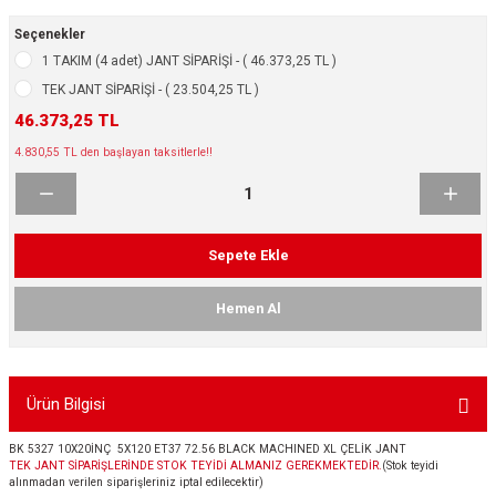
ikleri
ntlar
Seçenekler
1 TAKIM (4 adet) JANT SİPARİŞİ - ( 46.373,25 TL )
ş Lastikleri
ntlar
TEK JANT SİPARİŞİ - ( 23.504,25 TL )
46.373,25 TL
ntlar
4.830,55 TL den başlayan taksitlerle!!
ntlar
ntlar
Sepete Ekle
 / KROM SERİ
Hemen Al
rı
Ürün Bilgisi
cari Çelik Jantlar
BK 5327 10X20İNÇ 5X120 ET37 72.56 BLACK MACHINED XL ÇELİK JANT
lik Jant
TEK JANT SİPARİŞLERİNDE STOK TEYİDİ ALMANIZ GEREKMEKTEDİR.
(Stok teyidi
alınmadan verilen siparişleriniz iptal edilecektir)