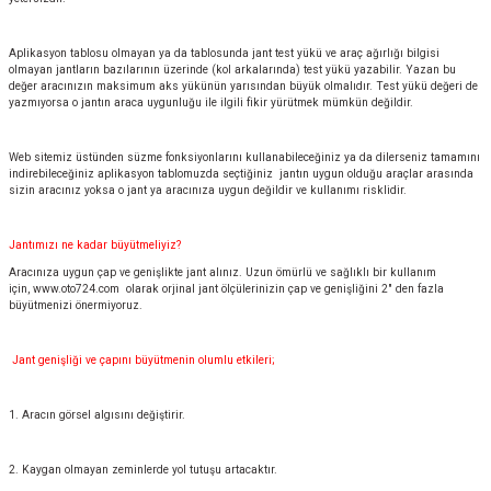
Aplikasyon tablosu olmayan ya da tablosunda jant test yükü ve araç ağırlığı bilgisi
olmayan jantların bazılarının üzerinde (kol arkalarında) test yükü yazabilir. Yazan bu
değer aracınızın maksimum aks yükünün yarısından büyük olmalıdır. Test yükü değeri de
yazmıyorsa o jantın araca uygunluğu ile ilgili fikir yürütmek mümkün değildir.
Web sitemiz üstünden süzme fonksiyonlarını kullanabileceğiniz ya da dilerseniz tamamını
indirebileceğiniz aplikasyon tablomuzda seçtiğiniz jantın uygun olduğu araçlar arasında
sizin aracınız yoksa o jant ya aracınıza uygun değildir ve kullanımı risklidir.
Jantımızı ne kadar büyütmeliyiz?
Aracınıza uygun çap ve genişlikte jant alınız. Uzun ömürlü ve sağlıklı bir kullanım
için,
www.oto724.com
olarak orjinal jant ölçülerinizin çap ve genişliğini 2" den fazla
büyütmenizi önermiyoruz.
Jant genişliği ve çapını büyütmenin olumlu etkileri;
1. Aracın görsel algısını değiştirir.
2. Kaygan olmayan zeminlerde yol tutuşu artacaktır.