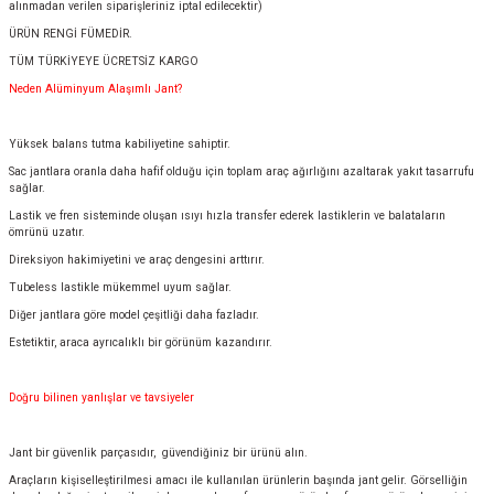
alınmadan verilen siparişleriniz iptal edilecektir)
ÜRÜN RENGİ FÜMEDİR.
TÜM TÜRKİYEYE ÜCRETSİZ KARGO
Neden Alüminyum Alaşımlı Jant?
Yüksek balans tutma kabiliyetine sahiptir.
Sac jantlara oranla daha hafif olduğu için toplam araç ağırlığını azaltarak yakıt tasarrufu
sağlar.
Lastik ve fren sisteminde oluşan ısıyı hızla transfer ederek lastiklerin ve balataların
ömrünü uzatır.
Direksiyon hakimiyetini ve araç dengesini arttırır.
Tubeless lastikle mükemmel uyum sağlar.
Diğer jantlara göre model çeşitliği daha fazladır.
Estetiktir, araca ayrıcalıklı bir görünüm kazandırır.
Doğru bilinen yanlışlar ve tavsiyeler
Jant bir güvenlik parçasıdır, güvendiğiniz bir ürünü alın.
Araçların kişiselleştirilmesi amacı ile kullanılan ürünlerin başında jant gelir. Görselliğin