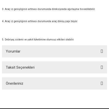
3. Araç iz genişliğinin artması durumunda direksiyonda ağırlaşma hissedilebilir.
4. Araç iz genişliğinin artması durumunda araç dönüş çapı büyür.
5. Debriyaj sistemi ve yakıt tüketimine olumsuz etkileri olabilir.
Yorumlar
Taksit Seçenekleri
Bu ürüne ilk yorumu siz yapın!
Önerileriniz
Yorum Yaz
Bu ürünün fiyat bilgisi, resim, ürün açıklamalarında ve diğer konularda
yetersiz gördüğünüz noktaları öneri formunu kullanarak tarafımıza
iletebilirsiniz.
Görüş ve önerileriniz için teşekkür ederiz.