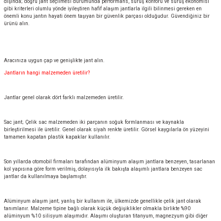
dışında; doğru jant seçilmesi durumunda performans, sürüş konforu ve sürüş ekonomisi
gibi kriterleri olumlu yönde iyileştiren hafif alaşım jantlarla ilgili bilinmesi gereken en
önemli konu jantın hayati önem taşıyan bir güvenlik parçası olduğudur. Güvendiğiniz bir
ürünü alın.
Aracınıza uygun çap ve genişlikte jant alın.
Jantların hangi malzemeden üretilir?
Jantlar genel olarak dört farklı malzemeden üretilir.
Sac jant; Çelik sac malzemeden iki parçanın soğuk formlanması ve kaynakla
birleştirilmesi ile üretilir. Genel olarak siyah renkte üretilir. Görsel kaygılarla ön yüzeyini
tamamen kapatan plastik kapaklar kullanılır.
Son yıllarda otomobil firmaları tarafından alüminyum alaşım jantlara benzeyen, tasarlanan
kol yapısına göre form verilmiş, dolayısıyla ilk bakışta alaşımlı jantlara benzeyen sac
jantlar da kullanılmaya başlamıştır.
Alüminyum alaşım jant; yanlış bir kullanım ile, ülkemizde genellikle çelik jant olarak
tanımlanır. Malzeme tipine bağlı olarak küçük değişiklikler olmakla birlikte %90
alüminyum %10 silisyum alaşımıdır. Alaşımı oluşturan titanyum, magnezyum gibi diğer