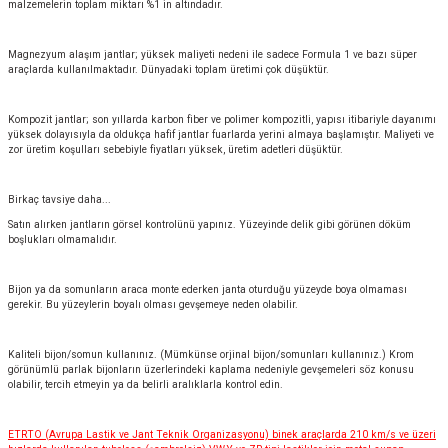
malzemelerin toplam miktarı %1 in altındadır.
Magnezyum alaşım jantlar; yüksek maliyeti nedeni ile sadece Formula 1 ve bazı süper
araçlarda kullanılmaktadır. Dünyadaki toplam üretimi çok düşüktür.
Kompozit jantlar; son yıllarda karbon fiber ve polimer kompozitli, yapısı itibariyle dayanımı
yüksek dolayısıyla da oldukça hafif jantlar fuarlarda yerini almaya başlamıştır. Maliyeti ve
zor üretim koşulları sebebiyle fiyatları yüksek, üretim adetleri düşüktür.
Birkaç tavsiye daha...
Satın alırken jantların görsel kontrolünü yapınız. Yüzeyinde delik gibi görünen döküm
boşlukları olmamalıdır.
Bijon ya da somunların araca monte ederken janta oturduğu yüzeyde boya olmaması
gerekir. Bu yüzeylerin boyalı olması gevşemeye neden olabilir.
Kaliteli bijon/somun kullanınız. (Mümkünse orjinal bijon/somunları kullanınız.) Krom
görünümlü parlak bijonların üzerlerindeki kaplama nedeniyle gevşemeleri söz konusu
olabilir, tercih etmeyin ya da belirli aralıklarla kontrol edin.
ETRTO (Avrupa Lastik ve Jant Teknik Organizasyonu) binek araçlarda 210 km/s ve üzeri