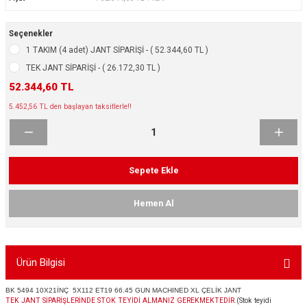
ikleri
ntlar
Seçenekler
ş Lastikleri
ntlar
1 TAKIM (4 adet) JANT SİPARİŞİ - ( 52.344,60 TL )
TEK JANT SİPARİŞİ - ( 26.172,30 TL )
ntlar
52.344,60 TL
5.452,56 TL den başlayan taksitlerle!!
ntlar
ntlar
Sepete Ekle
 / KROM SERİ
Hemen Al
rı
cari Çelik Jantlar
Ürün Bilgisi
lik Jant
BK 5494 10X21İNÇ 5X112 ET19 66.45 GUN MACHINED XL ÇELİK JANT
TEK JANT SİPARİŞLERİNDE STOK TEYİDİ ALMANIZ GEREKMEKTEDİR.
(Stok teyidi