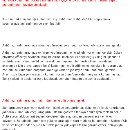
hızlarda kullanılan tubeless (şambrelsiz) V,W,Y ve ZR tipi lastikler için metal supap
kullanılmasını tavsiye etmektedir.
Kışın mutlaka kış lastiği kullanınız. Kış lastiği kar lastiği değildir, soğuk hava
koşullarında kullanılması gereken lastiktir.
Aldığınız jantın aracınıza işlem yapılmadan sorunsuz monte edilebiliyor olması gerekir.
Aldığınız jantın aracınıza ek işlem yapılmadan monte edilebiliyor olması gerekir. Göbek
büyütme, off-set yüzeyinden talaş kaldırma, bijon deliklerinde değişiklik gibi işlemlerin
yaptırılmasını
www.oto724.com
olarak önermiyoruz. Jantlarda off-set mesafesini
ayarlamak için araya parça (flanş) konulması tercih edilmemesi gereken bir durumdur,
zorunlu ise kullanılan parçanın kalınlığı kadar bijon boylarının uzatılması gerekir.
Aracınızda bijon yerine somun kullanılıyorsa 5mm.'den kalın flanş asla kullanmayınız,
flanş nedeni ile saplama boyu kısalacak somunun tuttuğu diş sayısı azalacaktır.
Aldığınız jantın aracınızın ağırlığını taşıyabilir olması gerekir.
Jantların gerek geometrik özellikleri, gerekse test ağırlıkları değerlendirilerek hazırlanan,
jantların kullanılabileceği araçların listesini gösteren tabloya aplikasyon tablosu denir.
Aplikasyon tablosu jant seçiminde güvenliğiniz açısından başvurulacak en önemli
kaynaktır. Bu tabloda jantın test yükü ve araç ağırlıkları mutlaka bulunmalıdır. Sadece PCD
ve off-set bilgilerinden oluşan bir tablo jantın yük kapasitesini garanti etmez, dolayısıyla
yetersizdir.