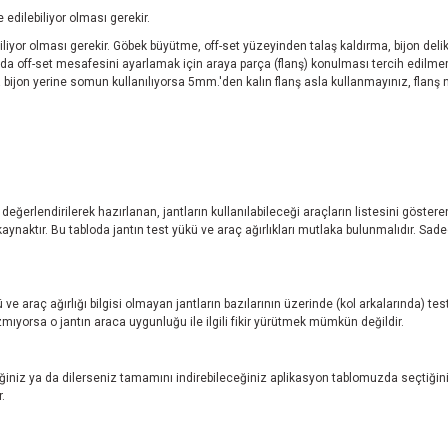
edilebiliyor olması gerekir.
iyor olması gerekir. Göbek büyütme, off-set yüzeyinden talaş kaldırma, bijon delikl
da off-set mesafesini ayarlamak için araya parça (flanş) konulması tercih edilme
zda bijon yerine somun kullanılıyorsa 5mm.'den kalın flanş asla kullanmayınız, fla
.
ı değerlendirilerek hazırlanan, jantların kullanılabileceği araçların listesini göste
aktır. Bu tabloda jantın test yükü ve araç ağırlıkları mutlaka bulunmalıdır. Sadece
ve araç ağırlığı bilgisi olmayan jantların bazılarının üzerinde (kol arkalarında) 
ıyorsa o jantın araca uygunluğu ile ilgili fikir yürütmek mümkün değildir.
niz ya da dilerseniz tamamını indirebileceğiniz aplikasyon tablomuzda seçtiğini
.