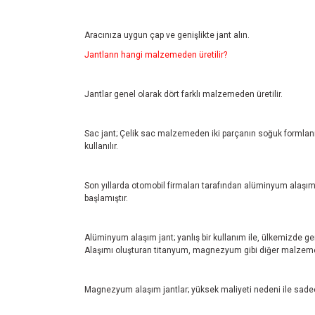
Aracınıza uygun çap ve genişlikte jant alın.
Jantların hangi malzemeden üretilir?
Jantlar genel olarak dört farklı malzemeden üretilir.
Sac jant; Çelik sac malzemeden iki parçanın soğuk formlanmas
kullanılır.
Son yıllarda otomobil firmaları tarafından alüminyum alaşım 
başlamıştır.
Alüminyum alaşım jant; yanlış bir kullanım ile, ülkemizde ge
Alaşımı oluşturan titanyum, magnezyum gibi diğer malzemele
Magnezyum alaşım jantlar; yüksek maliyeti nedeni ile sadec