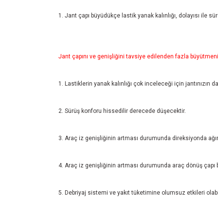
1. Jant çapı büyüdükçe lastik yanak kalınlığı, dolayısı ile sü
Jant çapını ve genişliğini tavsiye edilenden fazla büyütmenin
1. Lastiklerin yanak kalınlığı çok inceleceği için jantınızın d
2. Sürüş konforu hissedilir derecede düşecektir.
3. Araç iz genişliğinin artması durumunda direksiyonda ağır
4. Araç iz genişliğinin artması durumunda araç dönüş çapı 
5. Debriyaj sistemi ve yakıt tüketimine olumsuz etkileri olabil