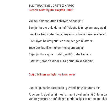
TÜM TÜRKİYEYE ÜCRETSİZ KARGO
Neden Alüminyum Alaşımlı Jant?
Yüksek balans tutma kabiliyetine sahiptir.
Sac jantlara oranla daha hafif olduğu için toplam araç ağırlı
Lastik ve fren sisteminde oluşan ısıyı hızla transfer ederek 
Direksiyon hakimiyetini ve araç dengesini arttırır.
Tubeless lastikle mükemmel uyum sağlar.
Diğer jantlara göre model çeşitliği daha fazladır.
Estetiktir, araca ayrıcalıklı bir görünüm kazandırır.
Doğru bilinen yanlışlar ve tavsiyeler
Jant bir güvenlik parçasıdır, güvendiğiniz bir ürünü alın.
Araçların kişiselleştirilmesi amacı ile kullanılan ürünlerin 
yönde iyileştiren hafif alaşım jantlarla ilgili bilinmesi ger