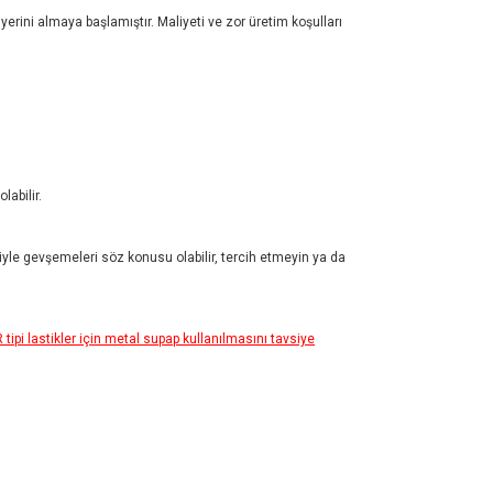
 yerini almaya başlamıştır. Maliyeti ve zor üretim koşulları
abilir.
iyle gevşemeleri söz konusu olabilir, tercih etmeyin ya da
pi lastikler için metal supap kullanılmasını tavsiye