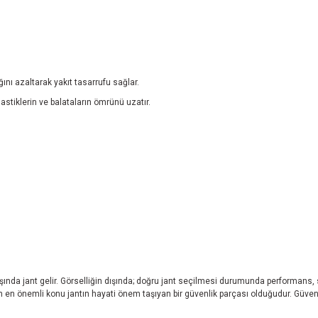
ğını azaltarak yakıt tasarrufu sağlar.
lastiklerin ve balataların ömrünü uzatır.
başında jant gelir. Görselliğin dışında; doğru jant seçilmesi durumunda performans,
eken en önemli konu jantın hayati önem taşıyan bir güvenlik parçası olduğudur. Güvend