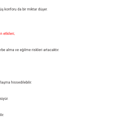
rüş konforu da bir miktar düşer.
 etkileri;
arbe alma ve eğilme riskleri artacaktır.
laşma hissedilebilir.
büyür.
ir.