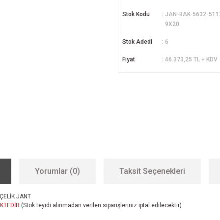
Stok Kodu
JAN-BAK-5632-511
9X20
Stok Adedi
6
Fiyat
46.373,25 TL + KDV
Yorumlar (0)
Taksit Seçenekleri
ÇELİK JANT
KTEDİR.
(Stok teyidi alınmadan verilen siparişleriniz iptal edilecektir)