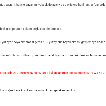
tli, yapısı itibariyle dayanımı yüksek dolayısıyla da oldukça hafif jantlar fuarlarda
 delik gibi görünen döküm boşlukları olmamalıdır.
 yüzeyde boya olmaması gerekir. Bu yüzeylerin boyalı olması gevşemeye neden ol
munları kullanınız.) Krom görünümlü parlak bijonların üzerlerindeki kaplama neden
açlarda 210 km/s ve üzeri hızlarda kullanılan tubeless (şambrelsiz) V,W,Y ve ZR ti
ğildir, soğuk hava koşullarında kullanılması gereken lastiktir.