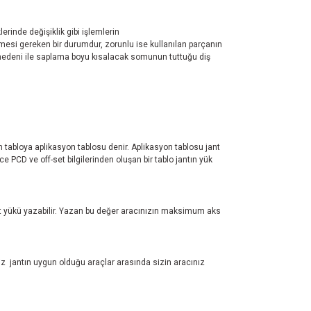
erinde değişiklik gibi işlemlerin
mesi gereken bir durumdur, zorunlu ise kullanılan parçanın
nş nedeni ile saplama boyu kısalacak somunun tuttuğu diş
ren tabloya aplikasyon tablosu denir. Aplikasyon tablosu jant
 PCD ve off-set bilgilerinden oluşan bir tablo jantın yük
test yükü yazabilir. Yazan bu değer aracınızın maksimum aks
z jantın uygun olduğu araçlar arasında sizin aracınız