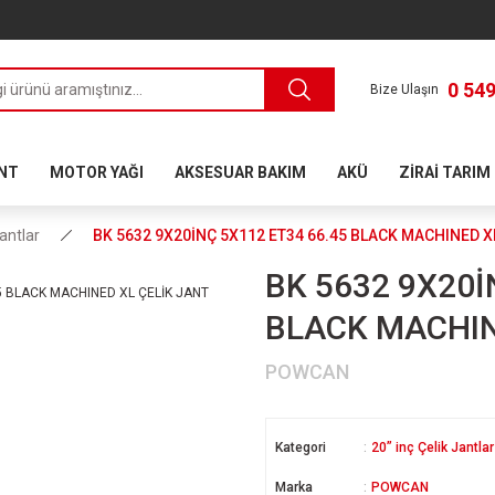
0 549
Bize Ulaşın
ANT
MOTOR YAĞI
AKSESUAR BAKIM
AKÜ
ZİRAİ TARIM
Jantlar
BK 5632 9X20İNÇ 5X112 ET34 66.45 BLACK MACHINED X
BK 5632 9X20İ
BLACK MACHIN
POWCAN
Kategori
20” inç Çelik Jantlar
Marka
POWCAN