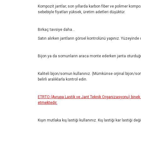
Kompozit jantlar; son yıllarda karbon fiber ve polimer kompozi
sebebiyle fiyatları yüksek, üretim adetleri düşüktür.
Birkaç tavsiye daha...
Satın alırken jantların görsel kontrolünü yapınız. Yüzeyinde
Bijon ya da somunların araca monte ederken janta oturduğu
Kaliteli bijon/somun kullanınız. (Mümkünse orjinal bijon/so
belirli aralıklarla kontrol edin.
ETRTO (Avrupa Lastik ve Jant Teknik Organizasyonu) binek ar
etmektedir.
Kışın mutlaka kış lastiği kullanınız. Kış lastiği kar lastiği de