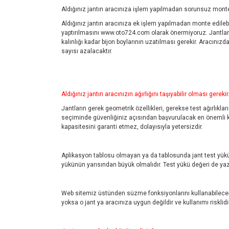
Aldığınız jantın aracınıza işlem yapılmadan sorunsuz monte 
Aldığınız jantın aracınıza ek işlem yapılmadan monte edilebil
yaptırılmasını
www.oto724.com
olarak önermiyoruz. Jantlar
kalınlığı kadar bijon boylarının uzatılması gerekir. Aracını
sayısı azalacaktır.
Aldığınız jantın aracınızın ağırlığını taşıyabilir olması gerekir
Jantların gerek geometrik özellikleri, gerekse test ağırlıklar
seçiminde güvenliğiniz açısından başvurulacak en önemli kayn
kapasitesini garanti etmez, dolayısıyla yetersizdir.
Aplikasyon tablosu olmayan ya da tablosunda jant test yükü 
yükünün yarısından büyük olmalıdır. Test yükü değeri de yazm
Web sitemiz üstünden süzme fonksiyonlarını kullanabileceği
yoksa o jant ya aracınıza uygun değildir ve kullanımı risklidir