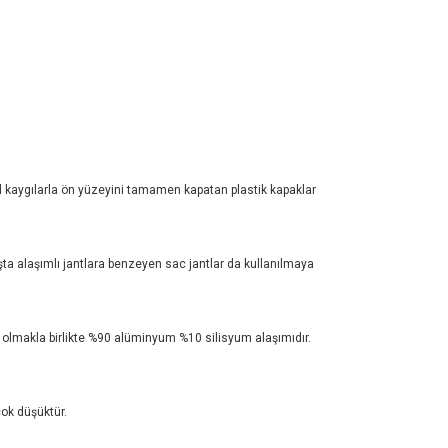
sel kaygılarla ön yüzeyini tamamen kapatan plastik kapaklar
şta alaşımlı jantlara benzeyen sac jantlar da kullanılmaya
er olmakla birlikte %90 alüminyum %10 silisyum alaşımıdır.
ok düşüktür.