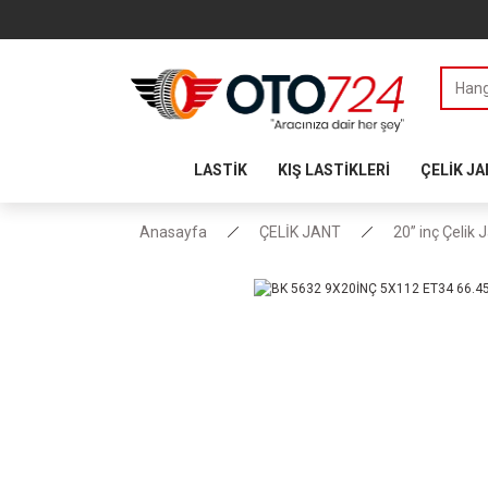
LASTİK
KIŞ LASTİKLERİ
ÇELİK J
Anasayfa
ÇELİK JANT
20” inç Çelik 