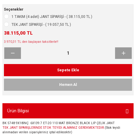
ikleri
ntlar
Seçenekler
1 TAKIM (4 adet) JANT SİPARİŞİ - ( 38.115,00 TL )
ş Lastikleri
ntlar
TEK JANT SİPARİŞİ - ( 19.057,50 TL )
38.115,00 TL
ntlar
3.970,31 TL den başlayan taksitlerle!!
ntlar
ntlar
Sepete Ekle
 / KROM SERİ
Hemen Al
rı
Ürün Bilgisi
cari Çelik Jantlar
BK 5748 9X18İNÇ 6X139.7 ET-20 110 MAT BRONZE BLACK LIP ÇELİK JANT
lik Jant
TEK JANT SİPARİŞLERİNDE STOK TEYİDİ ALMANIZ GEREKMEKTEDİR.
(Stok teyidi
alınmadan verilen siparişleriniz iptal edilecektir)