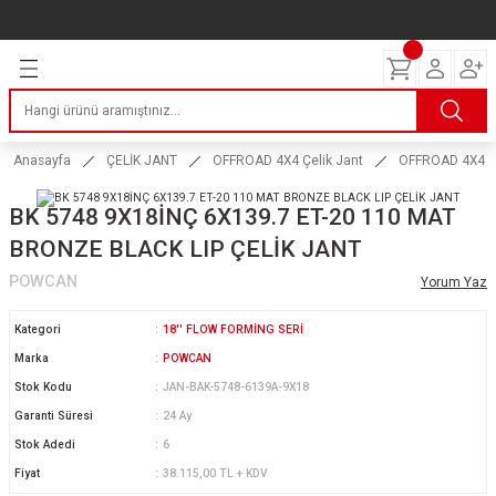
Geri Dön
Geri Dön
Geri Dön
Geri Dön
Geri Dön
Geri Dön
Geri Dön
ERİ
I
AKIM
 LASTİKLERİ
Lastikleri
tikleri
ntlar
uarı
ri
ikleri
Anasayfa
ÇELİK JANT
OFFROAD 4X4 Çelik Jant
OFFROAD 4X4 Çel
 Lastikleri
tikleri
ntlar
tik
BK 5748 9X18İNÇ 6X139.7 ET-20 110 MAT
BRONZE BLACK LIP ÇELİK JANT
reyler Lastikleri
tikleri
ntlar
yon ve Fren Yağları
ik
POWCAN
Yorum Yaz
stikleri
tikleri
ntlar
ve Katkı Yağları
astik
Kategori
18'' FLOW FORMİNG SERİ
ns Hız Lastikleri
tikleri
ntlar
uarı
Marka
POWCAN
Stok Kodu
JAN-BAK-5748-6139A-9X18
tikleri
ntlar
Yağları
Garanti Süresi
24 Ay
Stok Adedi
6
tikleri
ntlar
Fiyat
38.115,00 TL + KDV