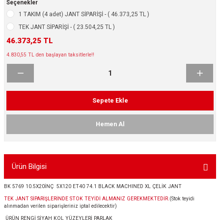
Seçenekler
ikleri
ntlar
1 TAKIM (4 adet) JANT SİPARİŞİ - ( 46.373,25 TL )
TEK JANT SİPARİŞİ - ( 23.504,25 TL )
ş Lastikleri
ntlar
46.373,25 TL
4.830,55 TL den başlayan taksitlerle!!
ntlar
ntlar
Sepete Ekle
ntlar
Hemen Al
 / KROM SERİ
rı
Ürün Bilgisi
cari Çelik Jantlar
BK 5769 10.5X20İNÇ 5X120 ET40 74.1 BLACK MACHINED XL ÇELİK JANT
TEK JANT SİPARİŞLERİNDE STOK TEYİDİ ALMANIZ GEREKMEKTEDİR.
(Stok teyidi
lik Jant
alınmadan verilen siparişleriniz iptal edilecektir)
ÜRÜN RENGİ SİYAH KOL YÜZEYLERİ PARLAK