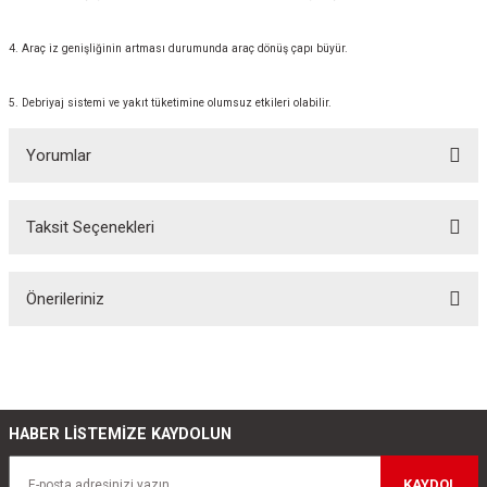
4. Araç iz genişliğinin artması durumunda araç dönüş çapı büyür.
5. Debriyaj sistemi ve yakıt tüketimine olumsuz etkileri olabilir.
Yorumlar
Taksit Seçenekleri
Bu ürüne ilk yorumu siz yapın!
Önerileriniz
Yorum Yaz
Bu ürünün fiyat bilgisi, resim, ürün açıklamalarında ve diğer konularda
yetersiz gördüğünüz noktaları öneri formunu kullanarak tarafımıza
iletebilirsiniz.
Görüş ve önerileriniz için teşekkür ederiz.
HABER LİSTEMİZE KAYDOLUN
Ürün resmi kalitesiz, bozuk veya görüntülenemiyor.
KAYDOL