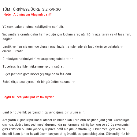
TÜM TÜRKİYEYE ÜCRETSİZ KARGO
Neden Alüminyum Alaşımlı Jant?
Yüksek balans tutma kabiliyetine sahiptir.
Sac jantlara oranla daha hafif olduğu için toplam araç ağırlığını azaltarak yakıt tasarrufu
sağlar.
Lastik ve fren sisteminde oluşan ısıyı hızla transfer ederek lastiklerin ve balataların
ömrünü uzatır.
Direksiyon hakimiyetini ve araç dengesini arttırır.
Tubeless lastikle mükemmel uyum sağlar.
Diğer jantlara göre model çeşitliği daha fazladır.
Estetiktir, araca ayrıcalıklı bir görünüm kazandırır.
Doğru bilinen yanlışlar ve tavsiyeler
Jant bir güvenlik parçasıdır, güvendiğiniz bir ürünü alın.
Araçların kişiselleştirilmesi amacı ile kullanılan ürünlerin başında jant gelir. Görselliğin
dışında; doğru jant seçilmesi durumunda performans, sürüş konforu ve sürüş ekonomisi
gibi kriterleri olumlu yönde iyileştiren hafif alaşım jantlarla ilgili bilinmesi gereken en
önemli konu jantın hayati önem taşıyan bir güvenlik parçası olduğudur. Güvendiğiniz bir