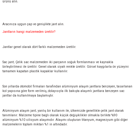
ürünü alın.
Aracınıza uygun çap ve genişlikte jant alın.
Jantların hangi malzemeden üretilir?
Jantlar genel olarak dört farklı malzemeden üretilir.
Sac jant; Çelik sac malzemeden iki parçanın soğuk formlanması ve kaynakla
birleştirilmesi ile üretilir. Genel olarak siyah renkte üretilir. Görsel kaygılarla ön yüzeyini
tamamen kapatan plastik kapaklar kullanılır.
Son yıllarda otomobil firmaları tarafından alüminyum alaşım jantlara benzeyen, tasarlanan
kol yapısına göre form verilmiş, dolayısıyla ilk bakışta alaşımlı jantlara benzeyen sac
jantlar da kullanılmaya başlamıştır.
Alüminyum alaşım jant; yanlış bir kullanım ile, ülkemizde genellikle çelik jant olarak
tanımlanır. Malzeme tipine bağlı olarak küçük değişiklikler olmakla birlikte %90
alüminyum %10 silisyum alaşımıdır. Alaşımı oluşturan titanyum, magnezyum gibi diğer
malzemelerin toplam miktarı %1 in altındadır.