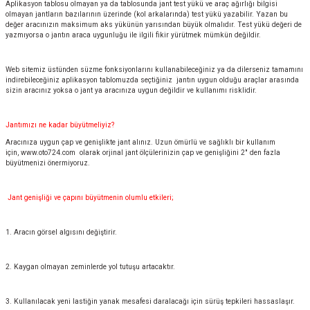
Aplikasyon tablosu olmayan ya da tablosunda jant test yükü ve araç ağırlığı bilgisi
olmayan jantların bazılarının üzerinde (kol arkalarında) test yükü yazabilir. Yazan bu
değer aracınızın maksimum aks yükünün yarısından büyük olmalıdır. Test yükü değeri de
yazmıyorsa o jantın araca uygunluğu ile ilgili fikir yürütmek mümkün değildir.
Web sitemiz üstünden süzme fonksiyonlarını kullanabileceğiniz ya da dilerseniz tamamını
indirebileceğiniz aplikasyon tablomuzda seçtiğiniz jantın uygun olduğu araçlar arasında
sizin aracınız yoksa o jant ya aracınıza uygun değildir ve kullanımı risklidir.
Jantımızı ne kadar büyütmeliyiz?
Aracınıza uygun çap ve genişlikte jant alınız. Uzun ömürlü ve sağlıklı bir kullanım
için,
www.oto724.com
olarak orjinal jant ölçülerinizin çap ve genişliğini 2" den fazla
büyütmenizi önermiyoruz.
Jant genişliği ve çapını büyütmenin olumlu etkileri;
1. Aracın görsel algısını değiştirir.
2. Kaygan olmayan zeminlerde yol tutuşu artacaktır.
3. Kullanılacak yeni lastiğin yanak mesafesi daralacağı için sürüş tepkileri hassaslaşır.