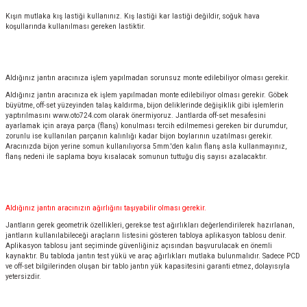
Kışın mutlaka kış lastiği kullanınız. Kış lastiği kar lastiği değildir, soğuk hava
koşullarında kullanılması gereken lastiktir.
Aldığınız jantın aracınıza işlem yapılmadan sorunsuz monte edilebiliyor olması gerekir.
Aldığınız jantın aracınıza ek işlem yapılmadan monte edilebiliyor olması gerekir. Göbek
büyütme, off-set yüzeyinden talaş kaldırma, bijon deliklerinde değişiklik gibi işlemlerin
yaptırılmasını
www.oto724.com
olarak önermiyoruz. Jantlarda off-set mesafesini
ayarlamak için araya parça (flanş) konulması tercih edilmemesi gereken bir durumdur,
zorunlu ise kullanılan parçanın kalınlığı kadar bijon boylarının uzatılması gerekir.
Aracınızda bijon yerine somun kullanılıyorsa 5mm.'den kalın flanş asla kullanmayınız,
flanş nedeni ile saplama boyu kısalacak somunun tuttuğu diş sayısı azalacaktır.
Aldığınız jantın aracınızın ağırlığını taşıyabilir olması gerekir.
Jantların gerek geometrik özellikleri, gerekse test ağırlıkları değerlendirilerek hazırlanan,
jantların kullanılabileceği araçların listesini gösteren tabloya aplikasyon tablosu denir.
Aplikasyon tablosu jant seçiminde güvenliğiniz açısından başvurulacak en önemli
kaynaktır. Bu tabloda jantın test yükü ve araç ağırlıkları mutlaka bulunmalıdır. Sadece PCD
ve off-set bilgilerinden oluşan bir tablo jantın yük kapasitesini garanti etmez, dolayısıyla
yetersizdir.