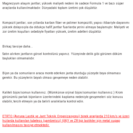
Magnezyum alaşım jantlar; yüksek maliyeti nedeni ile sadece Formula 1 ve bazı süper
araçlarda kullanılmaktadır. Dünyadaki toplam üretimi çok düşüktür.
Kompozit jantlar; son yıllarda karbon fiber ve polimer kompozitli, yapısı itibariyle dayanımı
yüksek dolayısıyla da oldukça hafif jantlar fuarlarda yerini almaya başlamıştır. Maliyeti ve
zor üretim koşulları sebebiyle fiyatları yüksek, üretim adetleri düşüktür.
Birkaç tavsiye daha...
Satın alırken jantların görsel kontrolünü yapınız. Yüzeyinde delik gibi görünen döküm
boşlukları olmamalıdır.
Bijon ya da somunların araca monte ederken janta oturduğu yüzeyde boya olmaması
gerekir. Bu yüzeylerin boyalı olması gevşemeye neden olabilir.
Kaliteli bijon/somun kullanınız. (Mümkünse orjinal bijon/somunları kullanınız.) Krom
görünümlü parlak bijonların üzerlerindeki kaplama nedeniyle gevşemeleri söz konusu
olabilir, tercih etmeyin ya da belirli aralıklarla kontrol edin.
ETRTO (Avrupa Lastik ve Jant Teknik Organizasyonu) binek araçlarda 210 km/s ve üzeri
hızlarda kullanılan tubeless (şambrelsiz) V,W,Y ve ZR tipi lastikler için metal supap
kullanılmasını tavsiye etmektedir.