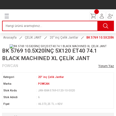
Geri Dön
Geri Dön
Geri Dön
Geri Dön
Geri Dön
Geri Dön
Geri Dön
ERİ
I
AKIM
 LASTİKLERİ
Lastikleri
tikleri
ntlar
uarı
ri
ikleri
Anasayfa
ÇELİK JANT
20” inç Çelik Jantlar
BK 5769 10.5X20İNÇ
 Lastikleri
tikleri
ntlar
tik
BK 5769 10.5X20İNÇ 5X120 ET40 74.1
BLACK MACHINED XL ÇELİK JANT
reyler Lastikleri
tikleri
ntlar
yon ve Fren Yağları
ik
POWCAN
Yorum Yaz
stikleri
tikleri
ntlar
ve Katkı Yağları
astik
Kategori
20” inç Çelik Jantlar
ns Hız Lastikleri
tikleri
ntlar
uarı
Marka
POWCAN
Stok Kodu
JAN-BAK-5769-5120-10-5X20
tikleri
ntlar
Yağları
Stok Adedi
6
Fiyat
46.373,25 TL + KDV
tikleri
ntlar