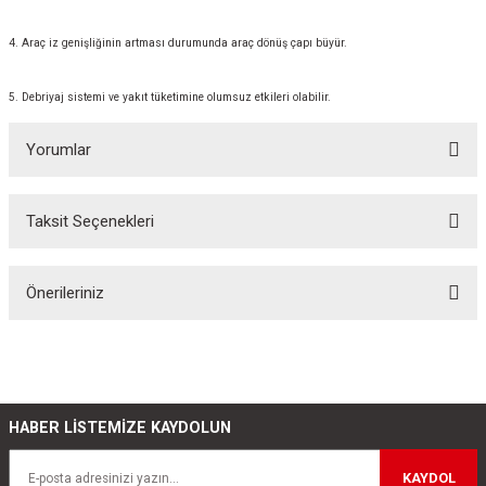
4. Araç iz genişliğinin artması durumunda araç dönüş çapı büyür.
5. Debriyaj sistemi ve yakıt tüketimine olumsuz etkileri olabilir.
Yorumlar
Taksit Seçenekleri
Bu ürüne ilk yorumu siz yapın!
Önerileriniz
Yorum Yaz
Bu ürünün fiyat bilgisi, resim, ürün açıklamalarında ve diğer konularda
yetersiz gördüğünüz noktaları öneri formunu kullanarak tarafımıza
iletebilirsiniz.
Görüş ve önerileriniz için teşekkür ederiz.
HABER LİSTEMİZE KAYDOLUN
Ürün resmi kalitesiz, bozuk veya görüntülenemiyor.
KAYDOL