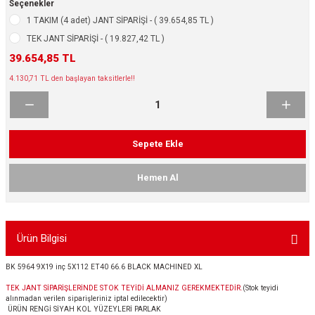
Seçenekler
ikleri
ntlar
1 TAKIM (4 adet) JANT SİPARİŞİ - ( 39.654,85 TL )
TEK JANT SİPARİŞİ - ( 19.827,42 TL )
ş Lastikleri
ntlar
39.654,85 TL
4.130,71 TL den başlayan taksitlerle!!
ntlar
ntlar
Sepete Ekle
ntlar
Hemen Al
 / KROM SERİ
rı
Ürün Bilgisi
cari Çelik Jantlar
BK 5964 9X19 inç 5X112 ET40 66.6 BLACK MACHINED XL
TEK JANT SİPARİŞLERİNDE STOK TEYİDİ ALMANIZ GEREKMEKTEDİR.
(Stok teyidi
lik Jant
alınmadan verilen siparişleriniz iptal edilecektir)
ÜRÜN RENGİ SİYAH KOL YÜZEYLERİ PARLAK