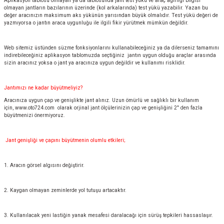
Aplikasyon tablosu olmayan ya da tablosunda jant test yükü ve araç ağırlığı bilgisi
olmayan jantların bazılarının üzerinde (kol arkalarında) test yükü yazabilir. Yazan bu
değer aracınızın maksimum aks yükünün yarısından büyük olmalıdır. Test yükü değeri de
yazmıyorsa o jantın araca uygunluğu ile ilgili fikir yürütmek mümkün değildir.
Web sitemiz üstünden süzme fonksiyonlarını kullanabileceğiniz ya da dilerseniz tamamını
indirebileceğiniz aplikasyon tablomuzda seçtiğiniz jantın uygun olduğu araçlar arasında
sizin aracınız yoksa o jant ya aracınıza uygun değildir ve kullanımı risklidir.
Jantımızı ne kadar büyütmeliyiz?
Aracınıza uygun çap ve genişlikte jant alınız. Uzun ömürlü ve sağlıklı bir kullanım
için,
www.oto724.com
olarak orjinal jant ölçülerinizin çap ve genişliğini 2" den fazla
büyütmenizi önermiyoruz.
Jant genişliği ve çapını büyütmenin olumlu etkileri;
1. Aracın görsel algısını değiştirir.
2. Kaygan olmayan zeminlerde yol tutuşu artacaktır.
3. Kullanılacak yeni lastiğin yanak mesafesi daralacağı için sürüş tepkileri hassaslaşır.