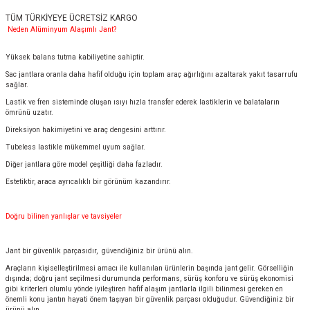
TÜM TÜRKİYEYE ÜCRETSİZ KARGO
Neden Alüminyum Alaşımlı Jant?
Yüksek balans tutma kabiliyetine sahiptir.
Sac jantlara oranla daha hafif olduğu için toplam araç ağırlığını azaltarak yakıt tasarrufu
sağlar.
Lastik ve fren sisteminde oluşan ısıyı hızla transfer ederek lastiklerin ve balataların
ömrünü uzatır.
Direksiyon hakimiyetini ve araç dengesini arttırır.
Tubeless lastikle mükemmel uyum sağlar.
Diğer jantlara göre model çeşitliği daha fazladır.
Estetiktir, araca ayrıcalıklı bir görünüm kazandırır.
Doğru bilinen yanlışlar ve tavsiyeler
Jant bir güvenlik parçasıdır, güvendiğiniz bir ürünü alın.
Araçların kişiselleştirilmesi amacı ile kullanılan ürünlerin başında jant gelir. Görselliğin
dışında; doğru jant seçilmesi durumunda performans, sürüş konforu ve sürüş ekonomisi
gibi kriterleri olumlu yönde iyileştiren hafif alaşım jantlarla ilgili bilinmesi gereken en
önemli konu jantın hayati önem taşıyan bir güvenlik parçası olduğudur. Güvendiğiniz bir
ürünü alın.