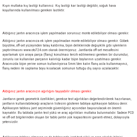
Kışın mutlaka kış lastiği kullanınız. Kış lastiği kar lastiği değildir, soğuk hava
koşullarında kullanılması gereken lastiktir.
Aldığınız jantın aracınıza işlem yapılmadan sorunsuz monte edilebiliyor olması gerekir.
Aldığınız jantın aracınıza ek işlem yapılmadan monte edilebiliyor olması gerekir. Göbek
büyütme, off-set yüzeyinden talaş kaldırma, bijon deliklerinde değişiklik gibi işlemlerin
yaptırılmasını
www.oto724.com
olarak önermiyoruz. Jantlarda off-set mesafesini
ayarlamak için araya parça (flanş) konulması tercih edilmemesi gereken bir durumdur,
zorunlu ise kullanılan parçanın kalınlığı kadar bijon boylarının uzatılması gerekir.
Aracınızda bijon yerine somun kullanılıyorsa 5mm.'den kalın flanş asla kullanmayınız,
flanş nedeni ile saplama boyu kısalacak somunun tuttuğu diş sayısı azalacaktır.
Aldığınız jantın aracınızın ağırlığını taşıyabilir olması gerekir.
Jantların gerek geometrik özellikleri, gerekse test ağırlıkları değerlendirilerek hazırlanan,
jantların kullanılabileceği araçların listesini gösteren tabloya aplikasyon tablosu denir.
Aplikasyon tablosu jant seçiminde güvenliğiniz açısından başvurulacak en önemli
kaynaktır. Bu tabloda jantın test yükü ve araç ağırlıkları mutlaka bulunmalıdır. Sadece PCD
ve off-set bilgilerinden oluşan bir tablo jantın yük kapasitesini garanti etmez, dolayısıyla
yetersizdir.