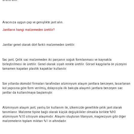
Aracınıza uygun çap ve genişlikte jant alın.
Jantların hangi malzemeden üretilir?
Jantlar genel olarak dört farklı malzemeden üretilir.
Sac jant; Çelik sac malzemeden iki parçanın soğuk formlanması ve kaynakla
birleştirilmesi ile üretilir. Genel olarak siyah renkte üretilir. Görsel kaygılarla ön yüzeyini
tamamen kapatan plastik kapaklar kullanılır.
Son yıllarda otomobil firmaları tarafından alüminyum alaşım jantlara benzeyen, tasarlanan
kol yapısına göre form verilmiş, dolayısıyla ilk bakışta alaşımlı jantlara benzeyen sac
jantlar da kullanılmaya başlamıştır.
Alüminyum alaşım jant; yanlış bir kullanım ile, ülkemizde genellikle çelik jant olarak
tanımlanır. Malzeme tipine bağlı olarak küçük değişiklikler olmakla birlikte %90
alüminyum %10 silisyum alaşımıdır. Alaşımı oluşturan titanyum, magnezyum gibi diğer
malzemelerin toplam miktarı %1 in altındadır.