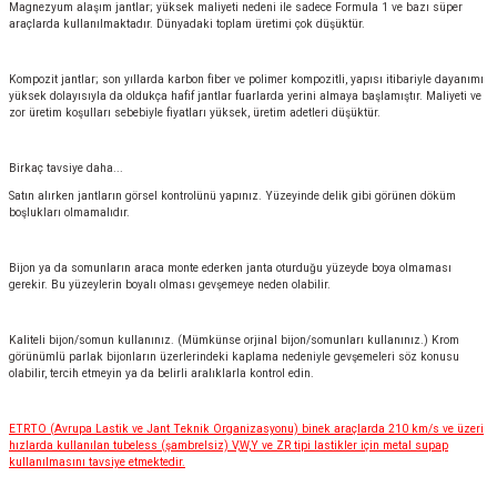
Magnezyum alaşım jantlar; yüksek maliyeti nedeni ile sadece Formula 1 ve bazı süper
araçlarda kullanılmaktadır. Dünyadaki toplam üretimi çok düşüktür.
Kompozit jantlar; son yıllarda karbon fiber ve polimer kompozitli, yapısı itibariyle dayanımı
yüksek dolayısıyla da oldukça hafif jantlar fuarlarda yerini almaya başlamıştır. Maliyeti ve
zor üretim koşulları sebebiyle fiyatları yüksek, üretim adetleri düşüktür.
Birkaç tavsiye daha...
Satın alırken jantların görsel kontrolünü yapınız. Yüzeyinde delik gibi görünen döküm
boşlukları olmamalıdır.
Bijon ya da somunların araca monte ederken janta oturduğu yüzeyde boya olmaması
gerekir. Bu yüzeylerin boyalı olması gevşemeye neden olabilir.
Kaliteli bijon/somun kullanınız. (Mümkünse orjinal bijon/somunları kullanınız.) Krom
görünümlü parlak bijonların üzerlerindeki kaplama nedeniyle gevşemeleri söz konusu
olabilir, tercih etmeyin ya da belirli aralıklarla kontrol edin.
ETRTO (Avrupa Lastik ve Jant Teknik Organizasyonu) binek araçlarda 210 km/s ve üzeri
hızlarda kullanılan tubeless (şambrelsiz) V,W,Y ve ZR tipi lastikler için metal supap
kullanılmasını tavsiye etmektedir.