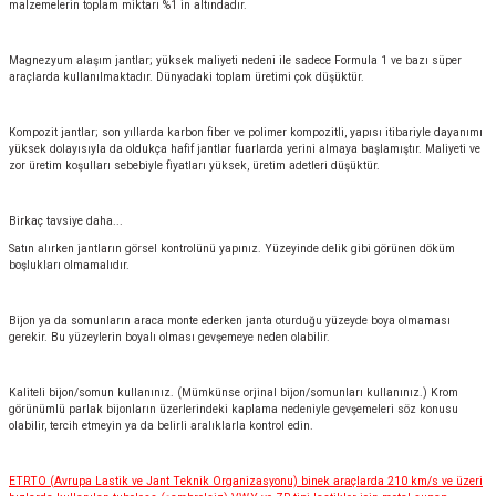
malzemelerin toplam miktarı %1 in altındadır.
Magnezyum alaşım jantlar; yüksek maliyeti nedeni ile sadece Formula 1 ve bazı süper
araçlarda kullanılmaktadır. Dünyadaki toplam üretimi çok düşüktür.
Kompozit jantlar; son yıllarda karbon fiber ve polimer kompozitli, yapısı itibariyle dayanımı
yüksek dolayısıyla da oldukça hafif jantlar fuarlarda yerini almaya başlamıştır. Maliyeti ve
zor üretim koşulları sebebiyle fiyatları yüksek, üretim adetleri düşüktür.
Birkaç tavsiye daha...
Satın alırken jantların görsel kontrolünü yapınız. Yüzeyinde delik gibi görünen döküm
boşlukları olmamalıdır.
Bijon ya da somunların araca monte ederken janta oturduğu yüzeyde boya olmaması
gerekir. Bu yüzeylerin boyalı olması gevşemeye neden olabilir.
Kaliteli bijon/somun kullanınız. (Mümkünse orjinal bijon/somunları kullanınız.) Krom
görünümlü parlak bijonların üzerlerindeki kaplama nedeniyle gevşemeleri söz konusu
olabilir, tercih etmeyin ya da belirli aralıklarla kontrol edin.
ETRTO (Avrupa Lastik ve Jant Teknik Organizasyonu) binek araçlarda 210 km/s ve üzeri