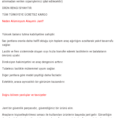
alınmadan verilen siparişleriniz iptal edilecektir)
ÜRÜN RENGİ SİYAHTIR.
TÜM TÜRKİYEYE ÜCRETSİZ KARGO
Neden Alüminyum Alaşımlı Jant?
Yüksek balans tutma kabiliyetine sahiptir.
Sac jantlara oranla daha hafif olduğu için toplam araç ağırlığını azaltarak yakıt tasarrufu
sağlar.
Lastik ve fren sisteminde oluşan ısıyı hızla transfer ederek lastiklerin ve balataların
ömrünü uzatır.
Direksiyon hakimiyetini ve araç dengesini arttırır.
Tubeless lastikle mükemmel uyum sağlar.
Diğer jantlara göre model çeşitliği daha fazladır.
Estetiktir, araca ayrıcalıklı bir görünüm kazandırır.
Doğru bilinen yanlışlar ve tavsiyeler
Jant bir güvenlik parçasıdır, güvendiğiniz bir ürünü alın.
Araçların kişiselleştirilmesi amacı ile kullanılan ürünlerin başında jant gelir. Görselliğin