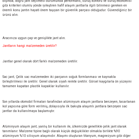
dışında; doğru jant seçilmesi durumunda performans, sürüş konforu ve sürüş ekonomisi
gibi kriterleri olumlu yönde iyileştiren hafif alaşım jantlarla ilgili bilinmesi gereken en
önemli konu jantın hayati önem taşıyan bir güvenlik parçası olduğudur. Güvendiğiniz bir
ürünü alın.
Aracınıza uygun çap ve genişlikte jant alın.
Jantların hangi malzemeden üretilir?
Jantlar genel olarak dört farklı malzemeden üretilir.
Sac jant; Çelik sac malzemeden iki parçanın soğuk formlanması ve kaynakla
birleştirilmesi ile üretilir. Genel olarak siyah renkte üretilir. Görsel kaygılarla ön yüzeyini
tamamen kapatan plastik kapaklar kullanılır.
Son yıllarda otomobil firmaları tarafından alüminyum alaşım jantlara benzeyen, tasarlanan
kol yapısına göre form verilmiş, dolayısıyla ilk bakışta alaşımlı jantlara benzeyen sac
jantlar da kullanılmaya başlamıştır.
Alüminyum alaşım jant; yanlış bir kullanım ile, ülkemizde genellikle çelik jant olarak
tanımlanır. Malzeme tipine bağlı olarak küçük değişiklikler olmakla birlikte %90
alüminyum %10 silisyum alaşımıdır. Alaşımı oluşturan titanyum, magnezyum gibi diğer