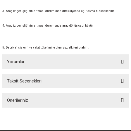
3. Araç iz genişliğinin artması durumunda direksiyonda ağırlaşma hissedilebilir.
4. Araç iz genişliğinin artması durumunda araç dönüş çapı büyür.
5. Debriyaj sistemi ve yakıt tüketimine olumsuz etkileri olabilir.
Yorumlar
Taksit Seçenekleri
Bu ürüne ilk yorumu siz yapın!
Önerileriniz
Yorum Yaz
Bu ürünün fiyat bilgisi, resim, ürün açıklamalarında ve diğer konularda
yetersiz gördüğünüz noktaları öneri formunu kullanarak tarafımıza
iletebilirsiniz.
Görüş ve önerileriniz için teşekkür ederiz.