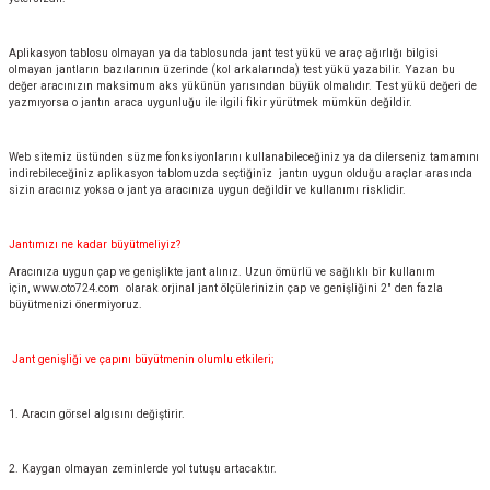
Aplikasyon tablosu olmayan ya da tablosunda jant test yükü ve araç ağırlığı bilgisi
olmayan jantların bazılarının üzerinde (kol arkalarında) test yükü yazabilir. Yazan bu
değer aracınızın maksimum aks yükünün yarısından büyük olmalıdır. Test yükü değeri de
yazmıyorsa o jantın araca uygunluğu ile ilgili fikir yürütmek mümkün değildir.
Web sitemiz üstünden süzme fonksiyonlarını kullanabileceğiniz ya da dilerseniz tamamını
indirebileceğiniz aplikasyon tablomuzda seçtiğiniz jantın uygun olduğu araçlar arasında
sizin aracınız yoksa o jant ya aracınıza uygun değildir ve kullanımı risklidir.
Jantımızı ne kadar büyütmeliyiz?
Aracınıza uygun çap ve genişlikte jant alınız. Uzun ömürlü ve sağlıklı bir kullanım
için,
www.oto724.com
olarak orjinal jant ölçülerinizin çap ve genişliğini 2" den fazla
büyütmenizi önermiyoruz.
Jant genişliği ve çapını büyütmenin olumlu etkileri;
1. Aracın görsel algısını değiştirir.
2. Kaygan olmayan zeminlerde yol tutuşu artacaktır.