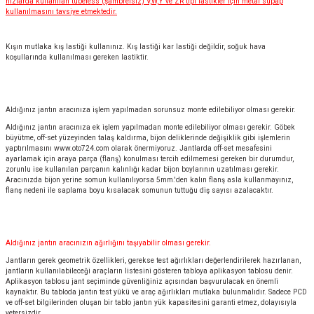
hızlarda kullanılan tubeless (şambrelsiz) V,W,Y ve ZR tipi lastikler için metal supap
kullanılmasını tavsiye etmektedir.
Kışın mutlaka kış lastiği kullanınız. Kış lastiği kar lastiği değildir, soğuk hava
koşullarında kullanılması gereken lastiktir.
Aldığınız jantın aracınıza işlem yapılmadan sorunsuz monte edilebiliyor olması gerekir.
Aldığınız jantın aracınıza ek işlem yapılmadan monte edilebiliyor olması gerekir. Göbek
büyütme, off-set yüzeyinden talaş kaldırma, bijon deliklerinde değişiklik gibi işlemlerin
yaptırılmasını
www.oto724.com
olarak önermiyoruz. Jantlarda off-set mesafesini
ayarlamak için araya parça (flanş) konulması tercih edilmemesi gereken bir durumdur,
zorunlu ise kullanılan parçanın kalınlığı kadar bijon boylarının uzatılması gerekir.
Aracınızda bijon yerine somun kullanılıyorsa 5mm.'den kalın flanş asla kullanmayınız,
flanş nedeni ile saplama boyu kısalacak somunun tuttuğu diş sayısı azalacaktır.
Aldığınız jantın aracınızın ağırlığını taşıyabilir olması gerekir.
Jantların gerek geometrik özellikleri, gerekse test ağırlıkları değerlendirilerek hazırlanan,
jantların kullanılabileceği araçların listesini gösteren tabloya aplikasyon tablosu denir.
Aplikasyon tablosu jant seçiminde güvenliğiniz açısından başvurulacak en önemli
kaynaktır. Bu tabloda jantın test yükü ve araç ağırlıkları mutlaka bulunmalıdır. Sadece PCD
ve off-set bilgilerinden oluşan bir tablo jantın yük kapasitesini garanti etmez, dolayısıyla
yetersizdir.