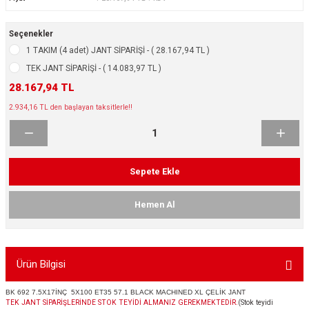
ikleri
ntlar
Seçenekler
ş Lastikleri
ntlar
1 TAKIM (4 adet) JANT SİPARİŞİ - ( 28.167,94 TL )
TEK JANT SİPARİŞİ - ( 14.083,97 TL )
ntlar
28.167,94 TL
2.934,16 TL den başlayan taksitlerle!!
ntlar
ntlar
Sepete Ekle
 / KROM SERİ
Hemen Al
rı
cari Çelik Jantlar
Ürün Bilgisi
lik Jant
BK 692 7.5X17İNÇ 5X100 ET35 57.1 BLACK MACHINED XL ÇELİK JANT
TEK JANT SİPARİŞLERİNDE STOK TEYİDİ ALMANIZ GEREKMEKTEDİR.
(Stok teyidi