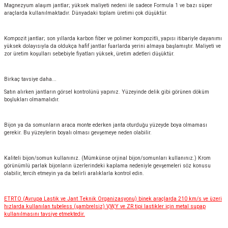
Magnezyum alaşım jantlar; yüksek maliyeti nedeni ile sadece Formula 1 ve bazı süper
araçlarda kullanılmaktadır. Dünyadaki toplam üretimi çok düşüktür.
Kompozit jantlar; son yıllarda karbon fiber ve polimer kompozitli, yapısı itibariyle dayanımı
yüksek dolayısıyla da oldukça hafif jantlar fuarlarda yerini almaya başlamıştır. Maliyeti ve
zor üretim koşulları sebebiyle fiyatları yüksek, üretim adetleri düşüktür.
Birkaç tavsiye daha...
Satın alırken jantların görsel kontrolünü yapınız. Yüzeyinde delik gibi görünen döküm
boşlukları olmamalıdır.
Bijon ya da somunların araca monte ederken janta oturduğu yüzeyde boya olmaması
gerekir. Bu yüzeylerin boyalı olması gevşemeye neden olabilir.
Kaliteli bijon/somun kullanınız. (Mümkünse orjinal bijon/somunları kullanınız.) Krom
görünümlü parlak bijonların üzerlerindeki kaplama nedeniyle gevşemeleri söz konusu
olabilir, tercih etmeyin ya da belirli aralıklarla kontrol edin.
ETRTO (Avrupa Lastik ve Jant Teknik Organizasyonu) binek araçlarda 210 km/s ve üzeri
hızlarda kullanılan tubeless (şambrelsiz) V,W,Y ve ZR tipi lastikler için metal supap
kullanılmasını tavsiye etmektedir.