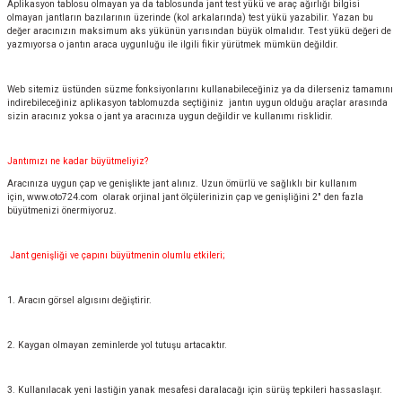
Aplikasyon tablosu olmayan ya da tablosunda jant test yükü ve araç ağırlığı bilgisi
olmayan jantların bazılarının üzerinde (kol arkalarında) test yükü yazabilir. Yazan bu
değer aracınızın maksimum aks yükünün yarısından büyük olmalıdır. Test yükü değeri de
yazmıyorsa o jantın araca uygunluğu ile ilgili fikir yürütmek mümkün değildir.
Web sitemiz üstünden süzme fonksiyonlarını kullanabileceğiniz ya da dilerseniz tamamını
indirebileceğiniz aplikasyon tablomuzda seçtiğiniz jantın uygun olduğu araçlar arasında
sizin aracınız yoksa o jant ya aracınıza uygun değildir ve kullanımı risklidir.
Jantımızı ne kadar büyütmeliyiz?
Aracınıza uygun çap ve genişlikte jant alınız. Uzun ömürlü ve sağlıklı bir kullanım
için,
www.oto724.com
olarak orjinal jant ölçülerinizin çap ve genişliğini 2" den fazla
büyütmenizi önermiyoruz.
Jant genişliği ve çapını büyütmenin olumlu etkileri;
1. Aracın görsel algısını değiştirir.
2. Kaygan olmayan zeminlerde yol tutuşu artacaktır.
3. Kullanılacak yeni lastiğin yanak mesafesi daralacağı için sürüş tepkileri hassaslaşır.