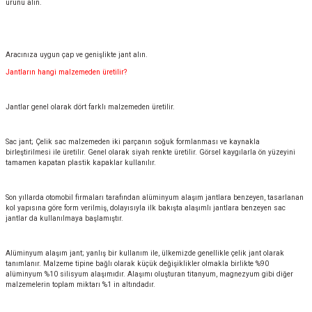
ürünü alın.
Aracınıza uygun çap ve genişlikte jant alın.
Jantların hangi malzemeden üretilir?
Jantlar genel olarak dört farklı malzemeden üretilir.
Sac jant; Çelik sac malzemeden iki parçanın soğuk formlanması ve kaynakla
birleştirilmesi ile üretilir. Genel olarak siyah renkte üretilir. Görsel kaygılarla ön yüzeyini
tamamen kapatan plastik kapaklar kullanılır.
Son yıllarda otomobil firmaları tarafından alüminyum alaşım jantlara benzeyen, tasarlanan
kol yapısına göre form verilmiş, dolayısıyla ilk bakışta alaşımlı jantlara benzeyen sac
jantlar da kullanılmaya başlamıştır.
Alüminyum alaşım jant; yanlış bir kullanım ile, ülkemizde genellikle çelik jant olarak
tanımlanır. Malzeme tipine bağlı olarak küçük değişiklikler olmakla birlikte %90
alüminyum %10 silisyum alaşımıdır. Alaşımı oluşturan titanyum, magnezyum gibi diğer
malzemelerin toplam miktarı %1 in altındadır.