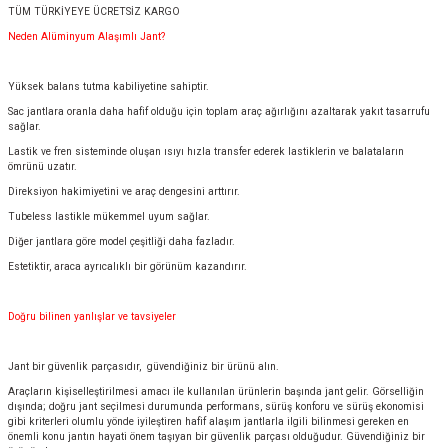
TÜM TÜRKİYEYE ÜCRETSİZ KARGO
Neden Alüminyum Alaşımlı Jant?
Yüksek balans tutma kabiliyetine sahiptir.
Sac jantlara oranla daha hafif olduğu için toplam araç ağırlığını azaltarak yakıt tasarrufu
sağlar.
Lastik ve fren sisteminde oluşan ısıyı hızla transfer ederek lastiklerin ve balataların
ömrünü uzatır.
Direksiyon hakimiyetini ve araç dengesini arttırır.
Tubeless lastikle mükemmel uyum sağlar.
Diğer jantlara göre model çeşitliği daha fazladır.
Estetiktir, araca ayrıcalıklı bir görünüm kazandırır.
Doğru bilinen yanlışlar ve tavsiyeler
Jant bir güvenlik parçasıdır, güvendiğiniz bir ürünü alın.
Araçların kişiselleştirilmesi amacı ile kullanılan ürünlerin başında jant gelir. Görselliğin
dışında; doğru jant seçilmesi durumunda performans, sürüş konforu ve sürüş ekonomisi
gibi kriterleri olumlu yönde iyileştiren hafif alaşım jantlarla ilgili bilinmesi gereken en
önemli konu jantın hayati önem taşıyan bir güvenlik parçası olduğudur. Güvendiğiniz bir