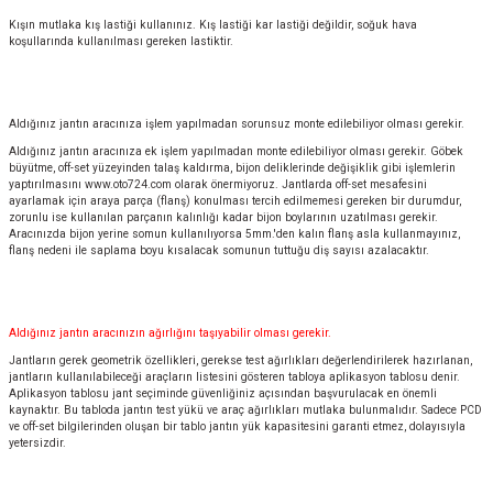
Kışın mutlaka kış lastiği kullanınız. Kış lastiği kar lastiği değildir, soğuk hava
koşullarında kullanılması gereken lastiktir.
Aldığınız jantın aracınıza işlem yapılmadan sorunsuz monte edilebiliyor olması gerekir.
Aldığınız jantın aracınıza ek işlem yapılmadan monte edilebiliyor olması gerekir. Göbek
büyütme, off-set yüzeyinden talaş kaldırma, bijon deliklerinde değişiklik gibi işlemlerin
yaptırılmasını
www.oto724.com
olarak önermiyoruz. Jantlarda off-set mesafesini
ayarlamak için araya parça (flanş) konulması tercih edilmemesi gereken bir durumdur,
zorunlu ise kullanılan parçanın kalınlığı kadar bijon boylarının uzatılması gerekir.
Aracınızda bijon yerine somun kullanılıyorsa 5mm.'den kalın flanş asla kullanmayınız,
flanş nedeni ile saplama boyu kısalacak somunun tuttuğu diş sayısı azalacaktır.
Aldığınız jantın aracınızın ağırlığını taşıyabilir olması gerekir.
Jantların gerek geometrik özellikleri, gerekse test ağırlıkları değerlendirilerek hazırlanan,
jantların kullanılabileceği araçların listesini gösteren tabloya aplikasyon tablosu denir.
Aplikasyon tablosu jant seçiminde güvenliğiniz açısından başvurulacak en önemli
kaynaktır. Bu tabloda jantın test yükü ve araç ağırlıkları mutlaka bulunmalıdır. Sadece PCD
ve off-set bilgilerinden oluşan bir tablo jantın yük kapasitesini garanti etmez, dolayısıyla
yetersizdir.