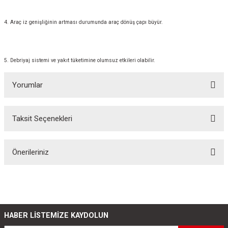
4. Araç iz genişliğinin artması durumunda araç dönüş çapı büyür.
5. Debriyaj sistemi ve yakıt tüketimine olumsuz etkileri olabilir.
Yorumlar
Taksit Seçenekleri
Bu ürüne ilk yorumu siz yapın!
Önerileriniz
Yorum Yaz
Bu ürünün fiyat bilgisi, resim, ürün açıklamalarında ve diğer konularda
yetersiz gördüğünüz noktaları öneri formunu kullanarak tarafımıza
iletebilirsiniz.
Görüş ve önerileriniz için teşekkür ederiz.
HABER LİSTEMİZE KAYDOLUN