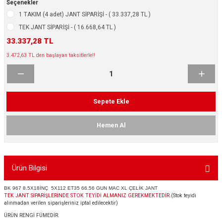
Seçenekler
ikleri
ntlar
1 TAKIM (4 adet) JANT SİPARİŞİ - ( 33.337,28 TL )
TEK JANT SİPARİŞİ - ( 16.668,64 TL )
ş Lastikleri
ntlar
33.337,28 TL
3.472,63 TL den başlayan taksitlerle!!
ntlar
ntlar
Sepete Ekle
ntlar
Hemen Al
 / KROM SERİ
rı
Ürün Bilgisi
cari Çelik Jantlar
BK 967 8.5X18İNÇ 5X112 ET35 66.56 GUN MAC XL ÇELİK JANT
TEK JANT SİPARİŞLERİNDE STOK TEYİDİ ALMANIZ GEREKMEKTEDİR.
(Stok teyidi
alınmadan verilen siparişleriniz iptal edilecektir)
lik Jant
ÜRÜN RENGİ FÜMEDİR.