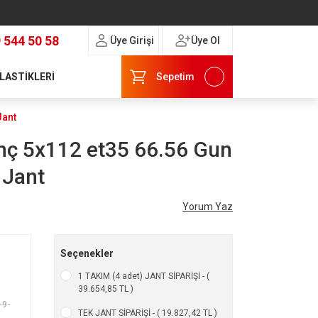
 544 50 58
Üye Girişi
Üye Ol
 LASTİKLERİ
Sepetim
Jant
nç 5x112 et35 66.56 Gun
 Jant
Yorum Yaz
Seçenekler
1 TAKIM (4 adet) JANT SİPARİŞİ - (
39.654,85 TL )
-9-
TEK JANT SİPARİŞİ - ( 19.827,42 TL )