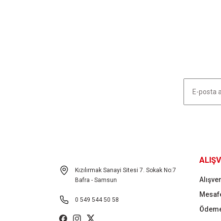
Görüş ve önerileriniz için teşekkür ederiz.
Ürün resmi kalitesiz, bozuk veya görüntülenemiyor.
Ürün açıklamasında eksik bilgiler bulunuyor.
Ürün bilgilerinde hatalar bulunuyor.
Ürün fiyatı diğer sitelerden daha pahalı.
Bu ürüne benzer farklı alternatifler olmalı.
HABER LİSTEMİZE KAYDOLUN
ALIŞV
Kızılırmak Sanayi Sitesi 7. Sokak No:7
Alışver
Bafra - Samsun
Mesafe
0 549 544 50 58
Ödeme