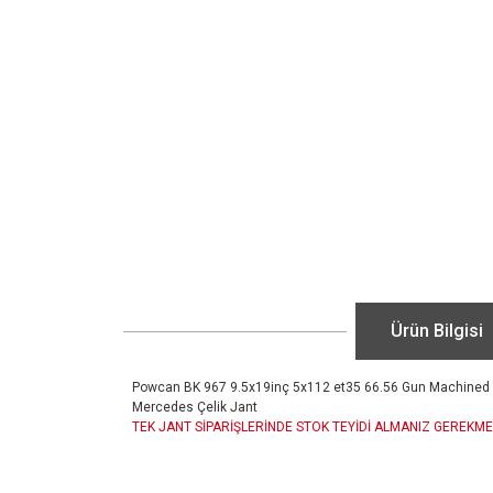
Ürün Bilgisi
Powcan BK 967 9.5x19inç 5x112 et35 66.56 Gun Machined 
Mercedes Çelik Jant
TEK JANT SİPARİŞLERİNDE STOK TEYİDİ ALMANIZ GEREKME
Bu ürünün fiyat bilgisi, resim, ürün açıklamalarında ve diğ