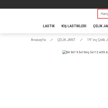
LASTİK
KIŞ LASTİKLERİ
ÇELİK J
Anasayfa
ÇELİK JANT
19” inç Çelik 