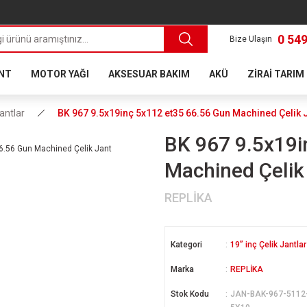
0 549
Bize Ulaşın
ANT
MOTOR YAĞI
AKSESUAR BAKIM
AKÜ
ZİRAİ TARIM
Jantlar
BK 967 9.5x19inç 5x112 et35 66.56 Gun Machined Çelik 
BK 967 9.5x19i
Machined Çelik
REPLİKA
Kategori
19” inç Çelik Jantlar
Marka
REPLİKA
Stok Kodu
JAN-BAK-967-5112