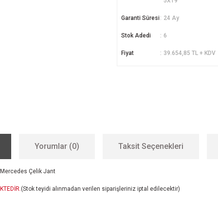
5X19
Garanti Süresi
24 Ay
Stok Adedi
6
Fiyat
39.654,85 TL + KDV
Yorumlar (0)
Taksit Seçenekleri
Mercedes Çelik Jant
KTEDİR.
(Stok teyidi alınmadan verilen siparişleriniz iptal edilecektir)
er konularda yetersiz gördüğünüz noktaları öneri formunu kullanarak tarafımıza i