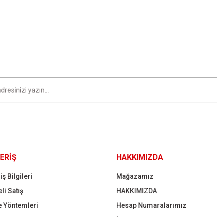
Bu ürüne ilk yorumu siz yapın!
Yorum Yaz
Gönder
ERİŞ
HAKKIMIZDA
iş Bilgileri
Mağazamız
li Satış
HAKKIMIZDA
 Yöntemleri
Hesap Numaralarımız