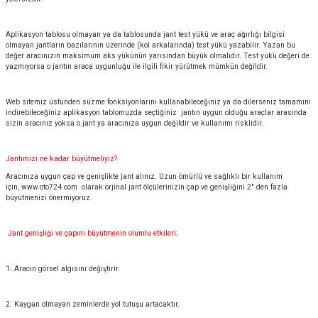
Aplikasyon tablosu olmayan ya da tablosunda jant test yükü ve araç ağırlığı bilgisi
olmayan jantların bazılarının üzerinde (kol arkalarında) test yükü yazabilir. Yazan bu
değer aracınızın maksimum aks yükünün yarısından büyük olmalıdır. Test yükü değeri de
yazmıyorsa o jantın araca uygunluğu ile ilgili fikir yürütmek mümkün değildir.
Web sitemiz üstünden süzme fonksiyonlarını kullanabileceğiniz ya da dilerseniz tamamını
indirebileceğiniz aplikasyon tablomuzda seçtiğiniz jantın uygun olduğu araçlar arasında
sizin aracınız yoksa o jant ya aracınıza uygun değildir ve kullanımı risklidir.
Jantımızı ne kadar büyütmeliyiz?
Aracınıza uygun çap ve genişlikte jant alınız. Uzun ömürlü ve sağlıklı bir kullanım
için,
www.oto724.com
olarak orjinal jant ölçülerinizin çap ve genişliğini 2" den fazla
büyütmenizi önermiyoruz.
Jant genişliği ve çapını büyütmenin olumlu etkileri;
1. Aracın görsel algısını değiştirir.
2. Kaygan olmayan zeminlerde yol tutuşu artacaktır.