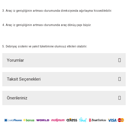
3. Araç iz genişliğinin artması durumunda direksiyonda ağırlaşma hissedilebilir.
4. Araç iz genişliğinin artması durumunda araç dönüş çapı büyür.
5. Debriyaj sistemi ve yakıt tüketimine olumsuz etkileri olabilir.
Yorumlar
Taksit Seçenekleri
Bu ürüne ilk yorumu siz yapın!
Önerileriniz
Yorum Yaz
Bu ürünün fiyat bilgisi, resim, ürün açıklamalarında ve diğer konularda
yetersiz gördüğünüz noktaları öneri formunu kullanarak tarafımıza
iletebilirsiniz.
Görüş ve önerileriniz için teşekkür ederiz.