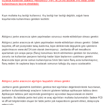
hızlarda kullanılan tubeless (şambrelsiz) V,W,Y ve ZR tipi lastikler için metal supap
kullanılmasını tavsiye etmektedir.
Kışın mutlaka kış lastiği kullanınız. Kış lastiği kar lastiği değildir, soğuk hava
koşullarında kullanılması gereken lastiktir.
Aldığınız jantın aracınıza işlem yapılmadan sorunsuz monte edilebiliyor olması gerekir.
Aldığınız jantın aracınıza ek işlem yapılmadan monte edilebiliyor olması gerekir. Göbek
büyütme, off-set yüzeyinden talaş kaldırma, bijon deliklerinde değişiklik gibi işlemlerin
yaptırılmasını
www.oto724.com
olarak önermiyoruz. Jantlarda off-set mesafesini
ayarlamak için araya parça (flanş) konulması tercih edilmemesi gereken bir durumdur,
zorunlu ise kullanılan parçanın kalınlığı kadar bijon boylarının uzatılması gerekir.
Aracınızda bijon yerine somun kullanılıyorsa 5mm.'den kalın flanş asla kullanmayınız,
flanş nedeni ile saplama boyu kısalacak somunun tuttuğu diş sayısı azalacaktır.
Aldığınız jantın aracınızın ağırlığını taşıyabilir olması gerekir.
Jantların gerek geometrik özellikleri, gerekse test ağırlıkları değerlendirilerek hazırlanan,
jantların kullanılabileceği araçların listesini gösteren tabloya aplikasyon tablosu denir.
Aplikasyon tablosu jant seçiminde güvenliğiniz açısından başvurulacak en önemli
kaynaktır. Bu tabloda jantın test yükü ve araç ağırlıkları mutlaka bulunmalıdır. Sadece PCD
ve off-set bilgilerinden oluşan bir tablo jantın yük kapasitesini garanti etmez, dolayısıyla
yetersizdir.