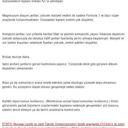
malzemelerin toplam miktarı %1 in altındadır.
Magnezyum alaşım jantlar; yüksek maliyeti nedeni ile sadece Formula 1 ve bazı süper
araçlarda kullanılmaktadır. Dünyadaki toplam üretimi çok düşüktür.
Kompozit jantlar; son yıllarda karbon fiber ve polimer kompozitli, yapısı itibariyle dayanımı
yüksek dolayısıyla da oldukça hafif jantlar fuarlarda yerini almaya başlamıştır. Maliyeti ve
zor üretim koşulları sebebiyle fiyatları yüksek, üretim adetleri düşüktür.
Birkaç tavsiye daha...
Satın alırken jantların görsel kontrolünü yapınız. Yüzeyinde delik gibi görünen döküm
boşlukları olmamalıdır.
Bijon ya da somunların araca monte ederken janta oturduğu yüzeyde boya olmaması
gerekir. Bu yüzeylerin boyalı olması gevşemeye neden olabilir.
Kaliteli bijon/somun kullanınız. (Mümkünse orjinal bijon/somunları kullanınız.) Krom
görünümlü parlak bijonların üzerlerindeki kaplama nedeniyle gevşemeleri söz konusu
olabilir, tercih etmeyin ya da belirli aralıklarla kontrol edin.
ETRTO (Avrupa Lastik ve Jant Teknik Organizasyonu) binek araçlarda 210 km/s ve üzeri