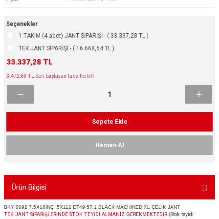
ikleri
ntlar
Seçenekler
ş Lastikleri
ntlar
1 TAKIM (4 adet) JANT SİPARİŞİ - ( 33.337,28 TL )
TEK JANT SİPARİŞİ - ( 16.668,64 TL )
ntlar
33.337,28 TL
3.472,63 TL den başlayan taksitlerle!!
ntlar
ntlar
Sepete Ekle
 / KROM SERİ
Hemen Al
rı
cari Çelik Jantlar
Ürün Bilgisi
lik Jant
BKY 0092 7.5X18İNÇ 5X112 ET49 57.1 BLACK MACHINED XL ÇELİK JANT
TEK JANT SİPARİŞLERİNDE STOK TEYİDİ ALMANIZ GEREKMEKTEDİR.
(Stok teyidi