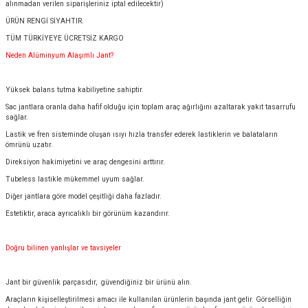
alınmadan verilen siparişleriniz iptal edilecektir)
ÜRÜN RENGİ SİYAHTIR.
TÜM TÜRKİYEYE ÜCRETSİZ KARGO
Neden Alüminyum Alaşımlı Jant?
Yüksek balans tutma kabiliyetine sahiptir.
Sac jantlara oranla daha hafif olduğu için toplam araç ağırlığını azaltarak yakıt tasarrufu
sağlar.
Lastik ve fren sisteminde oluşan ısıyı hızla transfer ederek lastiklerin ve balataların
ömrünü uzatır.
Direksiyon hakimiyetini ve araç dengesini arttırır.
Tubeless lastikle mükemmel uyum sağlar.
Diğer jantlara göre model çeşitliği daha fazladır.
Estetiktir, araca ayrıcalıklı bir görünüm kazandırır.
Doğru bilinen yanlışlar ve tavsiyeler
Jant bir güvenlik parçasıdır, güvendiğiniz bir ürünü alın.
Araçların kişiselleştirilmesi amacı ile kullanılan ürünlerin başında jant gelir. Görselliğin