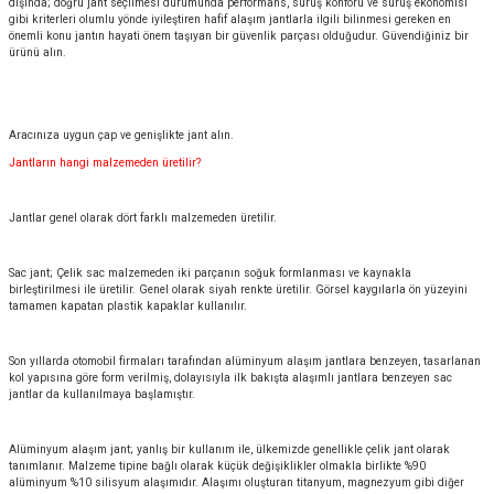
dışında; doğru jant seçilmesi durumunda performans, sürüş konforu ve sürüş ekonomisi
gibi kriterleri olumlu yönde iyileştiren hafif alaşım jantlarla ilgili bilinmesi gereken en
önemli konu jantın hayati önem taşıyan bir güvenlik parçası olduğudur. Güvendiğiniz bir
ürünü alın.
Aracınıza uygun çap ve genişlikte jant alın.
Jantların hangi malzemeden üretilir?
Jantlar genel olarak dört farklı malzemeden üretilir.
Sac jant; Çelik sac malzemeden iki parçanın soğuk formlanması ve kaynakla
birleştirilmesi ile üretilir. Genel olarak siyah renkte üretilir. Görsel kaygılarla ön yüzeyini
tamamen kapatan plastik kapaklar kullanılır.
Son yıllarda otomobil firmaları tarafından alüminyum alaşım jantlara benzeyen, tasarlanan
kol yapısına göre form verilmiş, dolayısıyla ilk bakışta alaşımlı jantlara benzeyen sac
jantlar da kullanılmaya başlamıştır.
Alüminyum alaşım jant; yanlış bir kullanım ile, ülkemizde genellikle çelik jant olarak
tanımlanır. Malzeme tipine bağlı olarak küçük değişiklikler olmakla birlikte %90
alüminyum %10 silisyum alaşımıdır. Alaşımı oluşturan titanyum, magnezyum gibi diğer