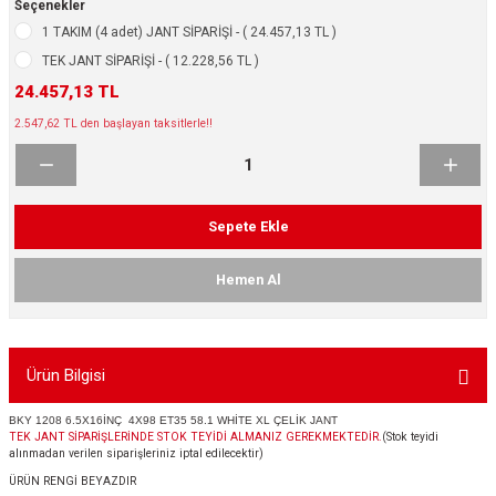
Seçenekler
ikleri
ntlar
1 TAKIM (4 adet) JANT SİPARİŞİ - ( 24.457,13 TL )
TEK JANT SİPARİŞİ - ( 12.228,56 TL )
ş Lastikleri
ntlar
24.457,13 TL
2.547,62 TL den başlayan taksitlerle!!
ntlar
ntlar
Sepete Ekle
ntlar
Hemen Al
 / KROM SERİ
rı
Ürün Bilgisi
cari Çelik Jantlar
BKY 1208 6.5X16İNÇ 4X98 ET35 58.1 WHİTE XL ÇELİK JANT
TEK JANT SİPARİŞLERİNDE STOK TEYİDİ ALMANIZ GEREKMEKTEDİR.
(Stok teyidi
alınmadan verilen siparişleriniz iptal edilecektir)
lik Jant
ÜRÜN RENGİ BEYAZDIR