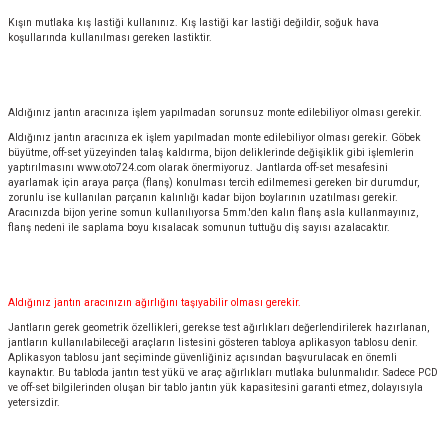
Kışın mutlaka kış lastiği kullanınız. Kış lastiği kar lastiği değildir, soğuk hava
koşullarında kullanılması gereken lastiktir.
Aldığınız jantın aracınıza işlem yapılmadan sorunsuz monte edilebiliyor olması gerekir.
Aldığınız jantın aracınıza ek işlem yapılmadan monte edilebiliyor olması gerekir. Göbek
büyütme, off-set yüzeyinden talaş kaldırma, bijon deliklerinde değişiklik gibi işlemlerin
yaptırılmasını
www.oto724.com
olarak önermiyoruz. Jantlarda off-set mesafesini
ayarlamak için araya parça (flanş) konulması tercih edilmemesi gereken bir durumdur,
zorunlu ise kullanılan parçanın kalınlığı kadar bijon boylarının uzatılması gerekir.
Aracınızda bijon yerine somun kullanılıyorsa 5mm.'den kalın flanş asla kullanmayınız,
flanş nedeni ile saplama boyu kısalacak somunun tuttuğu diş sayısı azalacaktır.
Aldığınız jantın aracınızın ağırlığını taşıyabilir olması gerekir.
Jantların gerek geometrik özellikleri, gerekse test ağırlıkları değerlendirilerek hazırlanan,
jantların kullanılabileceği araçların listesini gösteren tabloya aplikasyon tablosu denir.
Aplikasyon tablosu jant seçiminde güvenliğiniz açısından başvurulacak en önemli
kaynaktır. Bu tabloda jantın test yükü ve araç ağırlıkları mutlaka bulunmalıdır. Sadece PCD
ve off-set bilgilerinden oluşan bir tablo jantın yük kapasitesini garanti etmez, dolayısıyla
yetersizdir.