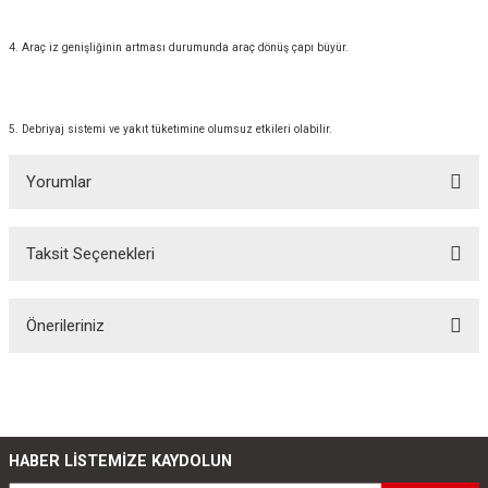
4. Araç iz genişliğinin artması durumunda araç dönüş çapı büyür.
5. Debriyaj sistemi ve yakıt tüketimine olumsuz etkileri olabilir.
Yorumlar
Taksit Seçenekleri
Bu ürüne ilk yorumu siz yapın!
Önerileriniz
Yorum Yaz
Bu ürünün fiyat bilgisi, resim, ürün açıklamalarında ve diğer konularda
yetersiz gördüğünüz noktaları öneri formunu kullanarak tarafımıza
iletebilirsiniz.
Görüş ve önerileriniz için teşekkür ederiz.
HABER LİSTEMİZE KAYDOLUN