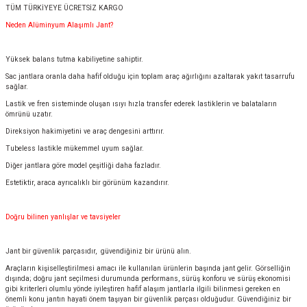
TÜM TÜRKİYEYE ÜCRETSİZ KARGO
Neden Alüminyum Alaşımlı Jant?
Yüksek balans tutma kabiliyetine sahiptir.
Sac jantlara oranla daha hafif olduğu için toplam araç ağırlığını azaltarak yakıt tasarrufu
sağlar.
Lastik ve fren sisteminde oluşan ısıyı hızla transfer ederek lastiklerin ve balataların
ömrünü uzatır.
Direksiyon hakimiyetini ve araç dengesini arttırır.
Tubeless lastikle mükemmel uyum sağlar.
Diğer jantlara göre model çeşitliği daha fazladır.
Estetiktir, araca ayrıcalıklı bir görünüm kazandırır.
Doğru bilinen yanlışlar ve tavsiyeler
Jant bir güvenlik parçasıdır, güvendiğiniz bir ürünü alın.
Araçların kişiselleştirilmesi amacı ile kullanılan ürünlerin başında jant gelir. Görselliğin
dışında; doğru jant seçilmesi durumunda performans, sürüş konforu ve sürüş ekonomisi
gibi kriterleri olumlu yönde iyileştiren hafif alaşım jantlarla ilgili bilinmesi gereken en
önemli konu jantın hayati önem taşıyan bir güvenlik parçası olduğudur. Güvendiğiniz bir