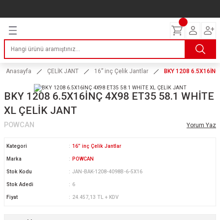
Geri Dön
Geri Dön
Geri Dön
Geri Dön
Geri Dön
Geri Dön
Geri Dön
ERİ
I
AKIM
 LASTİKLERİ
Lastikleri
tikleri
ntlar
uarı
ri
ikleri
Anasayfa
ÇELİK JANT
16” inç Çelik Jantlar
BKY 1208 6.5X16İNÇ
 Lastikleri
tikleri
ntlar
tik
BKY 1208 6.5X16İNÇ 4X98 ET35 58.1 WHİTE
XL ÇELİK JANT
reyler Lastikleri
tikleri
ntlar
yon ve Fren Yağları
ik
POWCAN
Yorum Yaz
stikleri
tikleri
ntlar
ve Katkı Yağları
astik
Kategori
16” inç Çelik Jantlar
ns Hız Lastikleri
tikleri
ntlar
uarı
Marka
POWCAN
Stok Kodu
JAN-BAK-1208-4098B-6-5X16
tikleri
ntlar
Yağları
Stok Adedi
6
Fiyat
24.457,13 TL + KDV
tikleri
ntlar