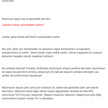
ürünü alın.
Aracınıza uygun çap ve genişlikte jant alın.
Jantların hangi malzemeden üretilir?
Jantlar genel olarak dört farklı malzemeden üretilir.
Sac jant; Çelik sac malzemeden iki parçanın soğuk formlanması ve kaynakla
birleştirilmesi ile üretilir. Genel olarak siyah renkte üretilir. Görsel kaygılarla ön yüzeyini
tamamen kapatan plastik kapaklar kullanılır.
Son yıllarda otomobil firmaları tarafından alüminyum alaşım jantlara benzeyen, tasarlanan
kol yapısına göre form verilmiş, dolayısıyla ilk bakışta alaşımlı jantlara benzeyen sac
jantlar da kullanılmaya başlamıştır.
Alüminyum alaşım jant; yanlış bir kullanım ile, ülkemizde genellikle çelik jant olarak
tanımlanır. Malzeme tipine bağlı olarak küçük değişiklikler olmakla birlikte %90
alüminyum %10 silisyum alaşımıdır. Alaşımı oluşturan titanyum, magnezyum gibi diğer
malzemelerin toplam miktarı %1 in altındadır.