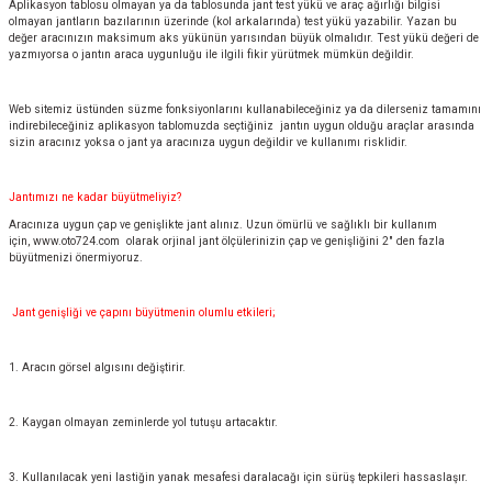
Aplikasyon tablosu olmayan ya da tablosunda jant test yükü ve araç ağırlığı bilgisi
olmayan jantların bazılarının üzerinde (kol arkalarında) test yükü yazabilir. Yazan bu
değer aracınızın maksimum aks yükünün yarısından büyük olmalıdır. Test yükü değeri de
yazmıyorsa o jantın araca uygunluğu ile ilgili fikir yürütmek mümkün değildir.
Web sitemiz üstünden süzme fonksiyonlarını kullanabileceğiniz ya da dilerseniz tamamını
indirebileceğiniz aplikasyon tablomuzda seçtiğiniz jantın uygun olduğu araçlar arasında
sizin aracınız yoksa o jant ya aracınıza uygun değildir ve kullanımı risklidir.
Jantımızı ne kadar büyütmeliyiz?
Aracınıza uygun çap ve genişlikte jant alınız. Uzun ömürlü ve sağlıklı bir kullanım
için,
www.oto724.com
olarak orjinal jant ölçülerinizin çap ve genişliğini 2" den fazla
büyütmenizi önermiyoruz.
Jant genişliği ve çapını büyütmenin olumlu etkileri;
1. Aracın görsel algısını değiştirir.
2. Kaygan olmayan zeminlerde yol tutuşu artacaktır.
3. Kullanılacak yeni lastiğin yanak mesafesi daralacağı için sürüş tepkileri hassaslaşır.