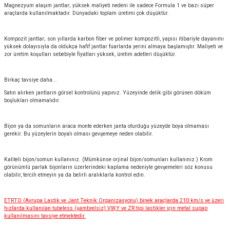
Magnezyum alaşım jantlar; yüksek maliyeti nedeni ile sadece Formula 1 ve bazı süper
araçlarda kullanılmaktadır. Dünyadaki toplam üretimi çok düşüktür.
Kompozit jantlar; son yıllarda karbon fiber ve polimer kompozitli, yapısı itibariyle dayanımı
yüksek dolayısıyla da oldukça hafif jantlar fuarlarda yerini almaya başlamıştır. Maliyeti ve
zor üretim koşulları sebebiyle fiyatları yüksek, üretim adetleri düşüktür.
Birkaç tavsiye daha...
Satın alırken jantların görsel kontrolünü yapınız. Yüzeyinde delik gibi görünen döküm
boşlukları olmamalıdır.
Bijon ya da somunların araca monte ederken janta oturduğu yüzeyde boya olmaması
gerekir. Bu yüzeylerin boyalı olması gevşemeye neden olabilir.
Kaliteli bijon/somun kullanınız. (Mümkünse orjinal bijon/somunları kullanınız.) Krom
görünümlü parlak bijonların üzerlerindeki kaplama nedeniyle gevşemeleri söz konusu
olabilir, tercih etmeyin ya da belirli aralıklarla kontrol edin.
ETRTO (Avrupa Lastik ve Jant Teknik Organizasyonu) binek araçlarda 210 km/s ve üzeri
hızlarda kullanılan tubeless (şambrelsiz) V,W,Y ve ZR tipi lastikler için metal supap
kullanılmasını tavsiye etmektedir.