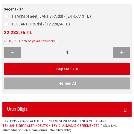
ikleri
ntlar
Seçenekler
1 TAKIM (4 adet) JANT SİPARİŞİ - ( 24.457,13 TL )
ş Lastikleri
ntlar
TEK JANT SİPARİŞİ - ( 12.228,56 TL )
22.233,75 TL
ntlar
2.316,02 TL den başlayan taksitlerle!!
ntlar
ntlar
Sepete Ekle
 / KROM SERİ
Hemen Al
rı
Ürün Bilgisi
cari Çelik Jantlar
BKY 1235 7X16inç 4X100 ET35 73.1 SILVER+LIP MACHINED ÇELİK JANT
lik Jant
TEK JANT SİPARİŞLERİNDE STOK TEYİDİ ALMANIZ GEREKMEKTEDİR.
(Stok teyidi
alınmadan verilen siparişleriniz iptal edilecektir)