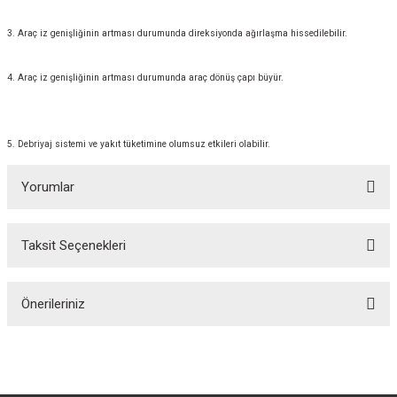
3. Araç iz genişliğinin artması durumunda direksiyonda ağırlaşma hissedilebilir.
4. Araç iz genişliğinin artması durumunda araç dönüş çapı büyür.
5. Debriyaj sistemi ve yakıt tüketimine olumsuz etkileri olabilir.
Yorumlar
Taksit Seçenekleri
Bu ürüne ilk yorumu siz yapın!
Önerileriniz
Yorum Yaz
Bu ürünün fiyat bilgisi, resim, ürün açıklamalarında ve diğer konularda
yetersiz gördüğünüz noktaları öneri formunu kullanarak tarafımıza
iletebilirsiniz.
Görüş ve önerileriniz için teşekkür ederiz.