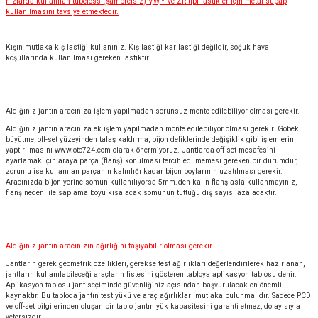
hızlarda kullanılan tubeless (şambrelsiz) V,W,Y ve ZR tipi lastikler için metal supap
kullanılmasını tavsiye etmektedir.
Kışın mutlaka kış lastiği kullanınız. Kış lastiği kar lastiği değildir, soğuk hava
koşullarında kullanılması gereken lastiktir.
Aldığınız jantın aracınıza işlem yapılmadan sorunsuz monte edilebiliyor olması gerekir.
Aldığınız jantın aracınıza ek işlem yapılmadan monte edilebiliyor olması gerekir. Göbek
büyütme, off-set yüzeyinden talaş kaldırma, bijon deliklerinde değişiklik gibi işlemlerin
yaptırılmasını
www.oto724.com
olarak önermiyoruz. Jantlarda off-set mesafesini
ayarlamak için araya parça (flanş) konulması tercih edilmemesi gereken bir durumdur,
zorunlu ise kullanılan parçanın kalınlığı kadar bijon boylarının uzatılması gerekir.
Aracınızda bijon yerine somun kullanılıyorsa 5mm.'den kalın flanş asla kullanmayınız,
flanş nedeni ile saplama boyu kısalacak somunun tuttuğu diş sayısı azalacaktır.
Aldığınız jantın aracınızın ağırlığını taşıyabilir olması gerekir.
Jantların gerek geometrik özellikleri, gerekse test ağırlıkları değerlendirilerek hazırlanan,
jantların kullanılabileceği araçların listesini gösteren tabloya aplikasyon tablosu denir.
Aplikasyon tablosu jant seçiminde güvenliğiniz açısından başvurulacak en önemli
kaynaktır. Bu tabloda jantın test yükü ve araç ağırlıkları mutlaka bulunmalıdır. Sadece PCD
ve off-set bilgilerinden oluşan bir tablo jantın yük kapasitesini garanti etmez, dolayısıyla
yetersizdir.