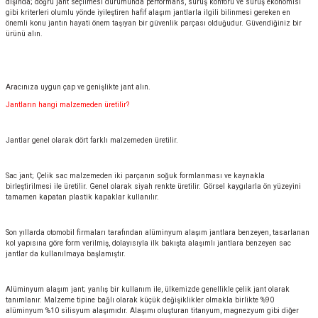
dışında; doğru jant seçilmesi durumunda performans, sürüş konforu ve sürüş ekonomisi
gibi kriterleri olumlu yönde iyileştiren hafif alaşım jantlarla ilgili bilinmesi gereken en
önemli konu jantın hayati önem taşıyan bir güvenlik parçası olduğudur. Güvendiğiniz bir
ürünü alın.
Aracınıza uygun çap ve genişlikte jant alın.
Jantların hangi malzemeden üretilir?
Jantlar genel olarak dört farklı malzemeden üretilir.
Sac jant; Çelik sac malzemeden iki parçanın soğuk formlanması ve kaynakla
birleştirilmesi ile üretilir. Genel olarak siyah renkte üretilir. Görsel kaygılarla ön yüzeyini
tamamen kapatan plastik kapaklar kullanılır.
Son yıllarda otomobil firmaları tarafından alüminyum alaşım jantlara benzeyen, tasarlanan
kol yapısına göre form verilmiş, dolayısıyla ilk bakışta alaşımlı jantlara benzeyen sac
jantlar da kullanılmaya başlamıştır.
Alüminyum alaşım jant; yanlış bir kullanım ile, ülkemizde genellikle çelik jant olarak
tanımlanır. Malzeme tipine bağlı olarak küçük değişiklikler olmakla birlikte %90
alüminyum %10 silisyum alaşımıdır. Alaşımı oluşturan titanyum, magnezyum gibi diğer