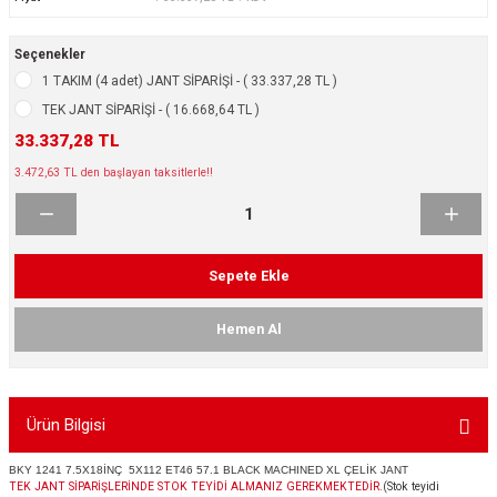
ikleri
ntlar
Seçenekler
ş Lastikleri
ntlar
1 TAKIM (4 adet) JANT SİPARİŞİ - ( 33.337,28 TL )
TEK JANT SİPARİŞİ - ( 16.668,64 TL )
ntlar
33.337,28 TL
3.472,63 TL den başlayan taksitlerle!!
ntlar
ntlar
Sepete Ekle
 / KROM SERİ
Hemen Al
rı
cari Çelik Jantlar
Ürün Bilgisi
lik Jant
BKY 1241 7.5X18İNÇ 5X112 ET46 57.1 BLACK MACHINED XL ÇELİK JANT
TEK JANT SİPARİŞLERİNDE STOK TEYİDİ ALMANIZ GEREKMEKTEDİR.
(Stok teyidi