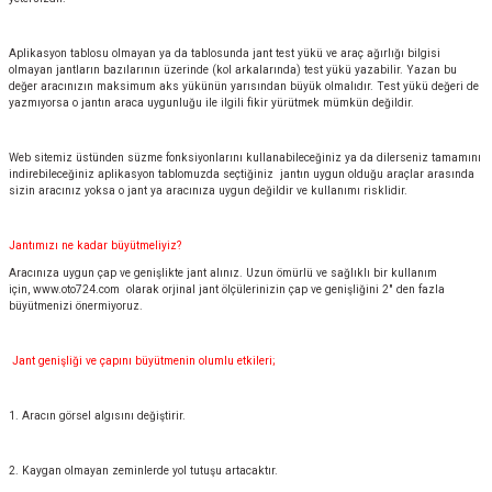
Aplikasyon tablosu olmayan ya da tablosunda jant test yükü ve araç ağırlığı bilgisi
olmayan jantların bazılarının üzerinde (kol arkalarında) test yükü yazabilir. Yazan bu
değer aracınızın maksimum aks yükünün yarısından büyük olmalıdır. Test yükü değeri de
yazmıyorsa o jantın araca uygunluğu ile ilgili fikir yürütmek mümkün değildir.
Web sitemiz üstünden süzme fonksiyonlarını kullanabileceğiniz ya da dilerseniz tamamını
indirebileceğiniz aplikasyon tablomuzda seçtiğiniz jantın uygun olduğu araçlar arasında
sizin aracınız yoksa o jant ya aracınıza uygun değildir ve kullanımı risklidir.
Jantımızı ne kadar büyütmeliyiz?
Aracınıza uygun çap ve genişlikte jant alınız. Uzun ömürlü ve sağlıklı bir kullanım
için,
www.oto724.com
olarak orjinal jant ölçülerinizin çap ve genişliğini 2" den fazla
büyütmenizi önermiyoruz.
Jant genişliği ve çapını büyütmenin olumlu etkileri;
1. Aracın görsel algısını değiştirir.
2. Kaygan olmayan zeminlerde yol tutuşu artacaktır.