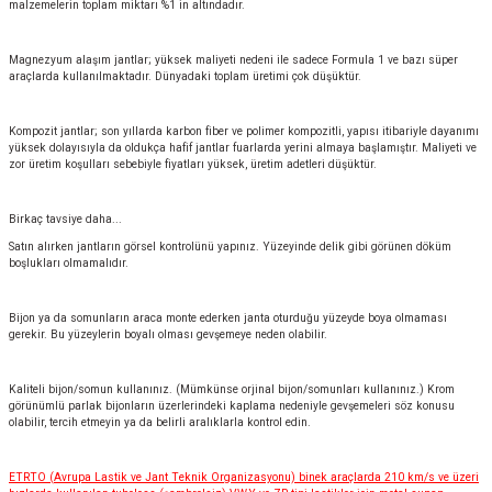
malzemelerin toplam miktarı %1 in altındadır.
Magnezyum alaşım jantlar; yüksek maliyeti nedeni ile sadece Formula 1 ve bazı süper
araçlarda kullanılmaktadır. Dünyadaki toplam üretimi çok düşüktür.
Kompozit jantlar; son yıllarda karbon fiber ve polimer kompozitli, yapısı itibariyle dayanımı
yüksek dolayısıyla da oldukça hafif jantlar fuarlarda yerini almaya başlamıştır. Maliyeti ve
zor üretim koşulları sebebiyle fiyatları yüksek, üretim adetleri düşüktür.
Birkaç tavsiye daha...
Satın alırken jantların görsel kontrolünü yapınız. Yüzeyinde delik gibi görünen döküm
boşlukları olmamalıdır.
Bijon ya da somunların araca monte ederken janta oturduğu yüzeyde boya olmaması
gerekir. Bu yüzeylerin boyalı olması gevşemeye neden olabilir.
Kaliteli bijon/somun kullanınız. (Mümkünse orjinal bijon/somunları kullanınız.) Krom
görünümlü parlak bijonların üzerlerindeki kaplama nedeniyle gevşemeleri söz konusu
olabilir, tercih etmeyin ya da belirli aralıklarla kontrol edin.
ETRTO (Avrupa Lastik ve Jant Teknik Organizasyonu) binek araçlarda 210 km/s ve üzeri