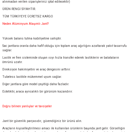
alınmadan verilen siparişleriniz iptal edilecektir)
ÜRÜN RENGİ SİYAHTIR.
TÜM TÜRKİYEYE ÜCRETSİZ KARGO
Neden Alüminyum Alaşımlı Jant?
Yüksek balans tutma kabiliyetine sahiptir.
Sac jantlara oranla daha hafif olduğu için toplam araç ağırlığını azaltarak yakıt tasarrufu
sağlar.
Lastik ve fren sisteminde oluşan ısıyı hızla transfer ederek lastiklerin ve balataların
ömrünü uzatır.
Direksiyon hakimiyetini ve araç dengesini arttırır.
Tubeless lastikle mükemmel uyum sağlar.
Diğer jantlara göre model çeşitliği daha fazladır.
Estetiktir, araca ayrıcalıklı bir görünüm kazandırır.
Doğru bilinen yanlışlar ve tavsiyeler
Jant bir güvenlik parçasıdır, güvendiğiniz bir ürünü alın.
Araçların kişiselleştirilmesi amacı ile kullanılan ürünlerin başında jant gelir. Görselliğin