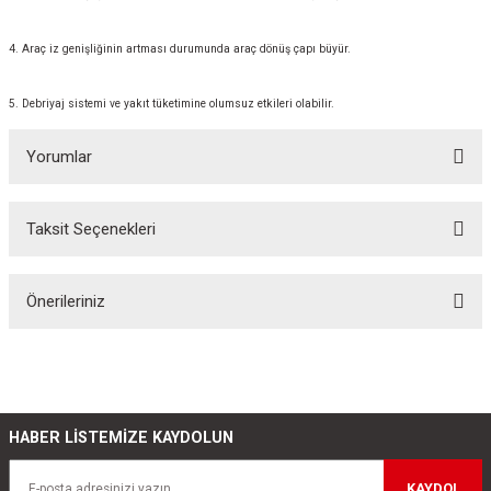
4. Araç iz genişliğinin artması durumunda araç dönüş çapı büyür.
5. Debriyaj sistemi ve yakıt tüketimine olumsuz etkileri olabilir.
Yorumlar
Taksit Seçenekleri
Bu ürüne ilk yorumu siz yapın!
Önerileriniz
Yorum Yaz
Bu ürünün fiyat bilgisi, resim, ürün açıklamalarında ve diğer konularda
yetersiz gördüğünüz noktaları öneri formunu kullanarak tarafımıza
iletebilirsiniz.
Görüş ve önerileriniz için teşekkür ederiz.
HABER LİSTEMİZE KAYDOLUN
Ürün resmi kalitesiz, bozuk veya görüntülenemiyor.
KAYDOL