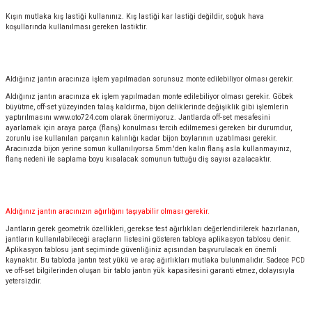
Kışın mutlaka kış lastiği kullanınız. Kış lastiği kar lastiği değildir, soğuk hava
koşullarında kullanılması gereken lastiktir.
Aldığınız jantın aracınıza işlem yapılmadan sorunsuz monte edilebiliyor olması gerekir.
Aldığınız jantın aracınıza ek işlem yapılmadan monte edilebiliyor olması gerekir. Göbek
büyütme, off-set yüzeyinden talaş kaldırma, bijon deliklerinde değişiklik gibi işlemlerin
yaptırılmasını
www.oto724.com
olarak önermiyoruz. Jantlarda off-set mesafesini
ayarlamak için araya parça (flanş) konulması tercih edilmemesi gereken bir durumdur,
zorunlu ise kullanılan parçanın kalınlığı kadar bijon boylarının uzatılması gerekir.
Aracınızda bijon yerine somun kullanılıyorsa 5mm.'den kalın flanş asla kullanmayınız,
flanş nedeni ile saplama boyu kısalacak somunun tuttuğu diş sayısı azalacaktır.
Aldığınız jantın aracınızın ağırlığını taşıyabilir olması gerekir.
Jantların gerek geometrik özellikleri, gerekse test ağırlıkları değerlendirilerek hazırlanan,
jantların kullanılabileceği araçların listesini gösteren tabloya aplikasyon tablosu denir.
Aplikasyon tablosu jant seçiminde güvenliğiniz açısından başvurulacak en önemli
kaynaktır. Bu tabloda jantın test yükü ve araç ağırlıkları mutlaka bulunmalıdır. Sadece PCD
ve off-set bilgilerinden oluşan bir tablo jantın yük kapasitesini garanti etmez, dolayısıyla
yetersizdir.