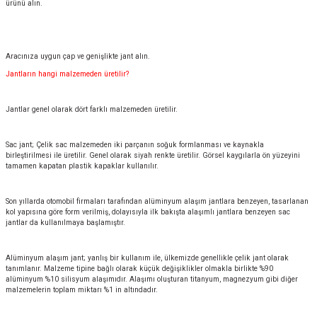
ürünü alın.
Aracınıza uygun çap ve genişlikte jant alın.
Jantların hangi malzemeden üretilir?
Jantlar genel olarak dört farklı malzemeden üretilir.
Sac jant; Çelik sac malzemeden iki parçanın soğuk formlanması ve kaynakla
birleştirilmesi ile üretilir. Genel olarak siyah renkte üretilir. Görsel kaygılarla ön yüzeyini
tamamen kapatan plastik kapaklar kullanılır.
Son yıllarda otomobil firmaları tarafından alüminyum alaşım jantlara benzeyen, tasarlanan
kol yapısına göre form verilmiş, dolayısıyla ilk bakışta alaşımlı jantlara benzeyen sac
jantlar da kullanılmaya başlamıştır.
Alüminyum alaşım jant; yanlış bir kullanım ile, ülkemizde genellikle çelik jant olarak
tanımlanır. Malzeme tipine bağlı olarak küçük değişiklikler olmakla birlikte %90
alüminyum %10 silisyum alaşımıdır. Alaşımı oluşturan titanyum, magnezyum gibi diğer
malzemelerin toplam miktarı %1 in altındadır.