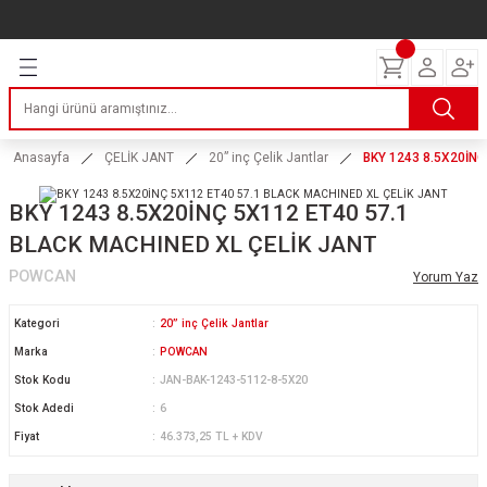
Geri Dön
Geri Dön
Geri Dön
Geri Dön
Geri Dön
Geri Dön
Geri Dön
ERİ
I
AKIM
 LASTİKLERİ
Lastikleri
tikleri
ntlar
uarı
ri
ikleri
Anasayfa
ÇELİK JANT
20” inç Çelik Jantlar
BKY 1243 8.5X20İNÇ
 Lastikleri
tikleri
ntlar
tik
BKY 1243 8.5X20İNÇ 5X112 ET40 57.1
BLACK MACHINED XL ÇELİK JANT
reyler Lastikleri
tikleri
ntlar
yon ve Fren Yağları
ik
POWCAN
Yorum Yaz
stikleri
tikleri
ntlar
ve Katkı Yağları
astik
Kategori
20” inç Çelik Jantlar
ns Hız Lastikleri
tikleri
ntlar
uarı
Marka
POWCAN
Stok Kodu
JAN-BAK-1243-5112-8-5X20
tikleri
ntlar
Yağları
Stok Adedi
6
Fiyat
46.373,25 TL + KDV
tikleri
ntlar