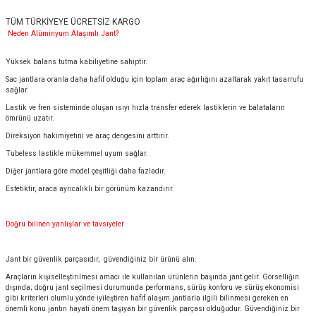
TÜM TÜRKİYEYE ÜCRETSİZ KARGO
Neden Alüminyum Alaşımlı Jant?
Yüksek balans tutma kabiliyetine sahiptir.
Sac jantlara oranla daha hafif olduğu için toplam araç ağırlığını azaltarak yakıt tasarrufu
sağlar.
Lastik ve fren sisteminde oluşan ısıyı hızla transfer ederek lastiklerin ve balataların
ömrünü uzatır.
Direksiyon hakimiyetini ve araç dengesini arttırır.
Tubeless lastikle mükemmel uyum sağlar.
Diğer jantlara göre model çeşitliği daha fazladır.
Estetiktir, araca ayrıcalıklı bir görünüm kazandırır.
Doğru bilinen yanlışlar ve tavsiyeler
Jant bir güvenlik parçasıdır, güvendiğiniz bir ürünü alın.
Araçların kişiselleştirilmesi amacı ile kullanılan ürünlerin başında jant gelir. Görselliğin
dışında; doğru jant seçilmesi durumunda performans, sürüş konforu ve sürüş ekonomisi
gibi kriterleri olumlu yönde iyileştiren hafif alaşım jantlarla ilgili bilinmesi gereken en
önemli konu jantın hayati önem taşıyan bir güvenlik parçası olduğudur. Güvendiğiniz bir