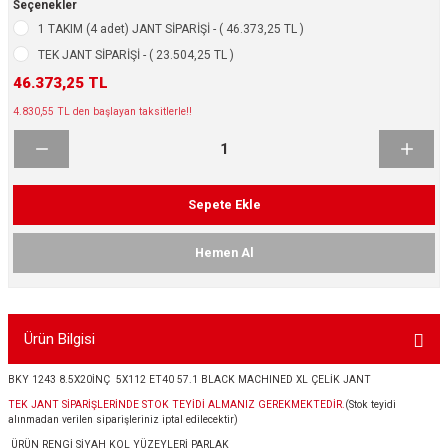
Seçenekler
ikleri
ntlar
1 TAKIM (4 adet) JANT SİPARİŞİ - ( 46.373,25 TL )
TEK JANT SİPARİŞİ - ( 23.504,25 TL )
ş Lastikleri
ntlar
46.373,25 TL
4.830,55 TL den başlayan taksitlerle!!
ntlar
ntlar
Sepete Ekle
ntlar
Hemen Al
 / KROM SERİ
rı
Ürün Bilgisi
cari Çelik Jantlar
BKY 1243 8.5X20İNÇ 5X112 ET40 57.1 BLACK MACHINED XL ÇELİK JANT
TEK JANT SİPARİŞLERİNDE STOK TEYİDİ ALMANIZ GEREKMEKTEDİR.
(Stok teyidi
lik Jant
alınmadan verilen siparişleriniz iptal edilecektir)
ÜRÜN RENGİ SİYAH KOL YÜZEYLERİ PARLAK