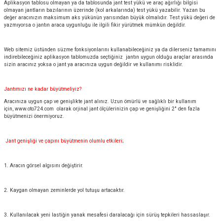
Aplikasyon tablosu olmayan ya da tablosunda jant test yükü ve araç ağırlığı bilgisi
olmayan jantların bazılarının üzerinde (kol arkalarında) test yükü yazabilir. Yazan bu
değer aracınızın maksimum aks yükünün yarısından büyük olmalıdır. Test yükü değeri de
yazmıyorsa o jantın araca uygunluğu ile ilgili fikir yürütmek mümkün değildir.
Web sitemiz üstünden süzme fonksiyonlarını kullanabileceğiniz ya da dilerseniz tamamını
indirebileceğiniz aplikasyon tablomuzda seçtiğiniz jantın uygun olduğu araçlar arasında
sizin aracınız yoksa o jant ya aracınıza uygun değildir ve kullanımı risklidir.
Jantımızı ne kadar büyütmeliyiz?
Aracınıza uygun çap ve genişlikte jant alınız. Uzun ömürlü ve sağlıklı bir kullanım
için,
www.oto724.com
olarak orjinal jant ölçülerinizin çap ve genişliğini 2" den fazla
büyütmenizi önermiyoruz.
Jant genişliği ve çapını büyütmenin olumlu etkileri;
1. Aracın görsel algısını değiştirir.
2. Kaygan olmayan zeminlerde yol tutuşu artacaktır.
3. Kullanılacak yeni lastiğin yanak mesafesi daralacağı için sürüş tepkileri hassaslaşır.