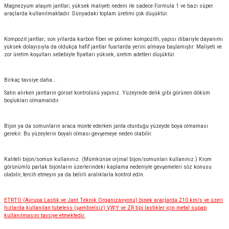
Magnezyum alaşım jantlar; yüksek maliyeti nedeni ile sadece Formula 1 ve bazı süper
araçlarda kullanılmaktadır. Dünyadaki toplam üretimi çok düşüktür.
Kompozit jantlar; son yıllarda karbon fiber ve polimer kompozitli, yapısı itibariyle dayanımı
yüksek dolayısıyla da oldukça hafif jantlar fuarlarda yerini almaya başlamıştır. Maliyeti ve
zor üretim koşulları sebebiyle fiyatları yüksek, üretim adetleri düşüktür.
Birkaç tavsiye daha...
Satın alırken jantların görsel kontrolünü yapınız. Yüzeyinde delik gibi görünen döküm
boşlukları olmamalıdır.
Bijon ya da somunların araca monte ederken janta oturduğu yüzeyde boya olmaması
gerekir. Bu yüzeylerin boyalı olması gevşemeye neden olabilir.
Kaliteli bijon/somun kullanınız. (Mümkünse orjinal bijon/somunları kullanınız.) Krom
görünümlü parlak bijonların üzerlerindeki kaplama nedeniyle gevşemeleri söz konusu
olabilir, tercih etmeyin ya da belirli aralıklarla kontrol edin.
ETRTO (Avrupa Lastik ve Jant Teknik Organizasyonu) binek araçlarda 210 km/s ve üzeri
hızlarda kullanılan tubeless (şambrelsiz) V,W,Y ve ZR tipi lastikler için metal supap
kullanılmasını tavsiye etmektedir.