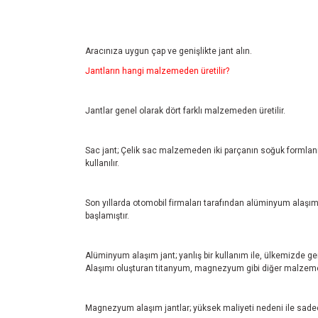
Aracınıza uygun çap ve genişlikte jant alın.
Jantların hangi malzemeden üretilir?
Jantlar genel olarak dört farklı malzemeden üretilir.
Sac jant; Çelik sac malzemeden iki parçanın soğuk formlanmas
kullanılır.
Son yıllarda otomobil firmaları tarafından alüminyum alaşım 
başlamıştır.
Alüminyum alaşım jant; yanlış bir kullanım ile, ülkemizde ge
Alaşımı oluşturan titanyum, magnezyum gibi diğer malzemele
Magnezyum alaşım jantlar; yüksek maliyeti nedeni ile sadec