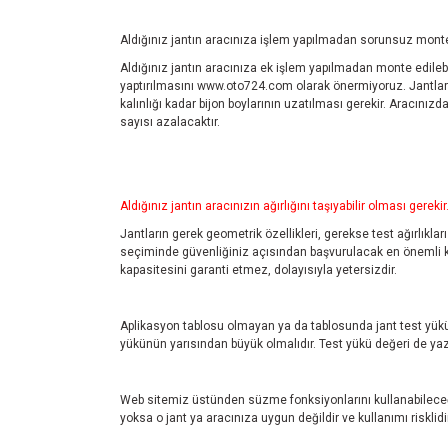
Aldığınız jantın aracınıza işlem yapılmadan sorunsuz monte 
Aldığınız jantın aracınıza ek işlem yapılmadan monte edilebil
yaptırılmasını
www.oto724.com
olarak önermiyoruz. Jantlar
kalınlığı kadar bijon boylarının uzatılması gerekir. Aracını
sayısı azalacaktır.
Aldığınız jantın aracınızın ağırlığını taşıyabilir olması gerekir
Jantların gerek geometrik özellikleri, gerekse test ağırlıklar
seçiminde güvenliğiniz açısından başvurulacak en önemli kayn
kapasitesini garanti etmez, dolayısıyla yetersizdir.
Aplikasyon tablosu olmayan ya da tablosunda jant test yükü 
yükünün yarısından büyük olmalıdır. Test yükü değeri de yazm
Web sitemiz üstünden süzme fonksiyonlarını kullanabileceği
yoksa o jant ya aracınıza uygun değildir ve kullanımı risklidir