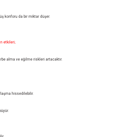
rüş konforu da bir miktar düşer.
 etkileri;
arbe alma ve eğilme riskleri artacaktır.
laşma hissedilebilir.
büyür.
ir.