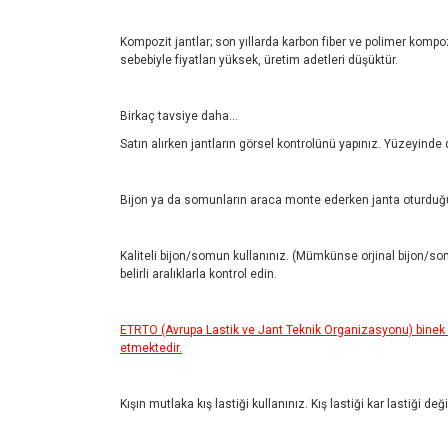
Kompozit jantlar; son yıllarda karbon fiber ve polimer kompozi
sebebiyle fiyatları yüksek, üretim adetleri düşüktür.
Birkaç tavsiye daha...
Satın alırken jantların görsel kontrolünü yapınız. Yüzeyinde
Bijon ya da somunların araca monte ederken janta oturduğu
Kaliteli bijon/somun kullanınız. (Mümkünse orjinal bijon/so
belirli aralıklarla kontrol edin.
ETRTO (Avrupa Lastik ve Jant Teknik Organizasyonu) binek ar
etmektedir.
Kışın mutlaka kış lastiği kullanınız. Kış lastiği kar lastiği de