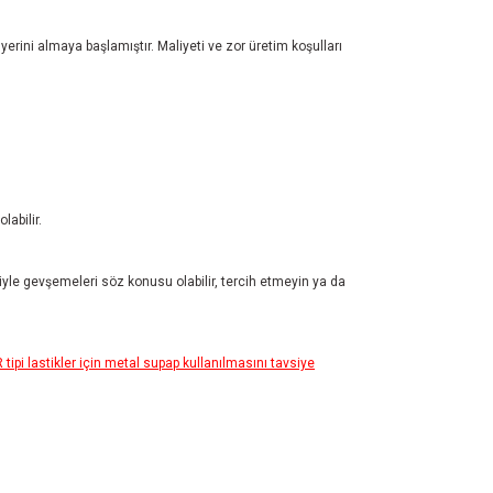
 yerini almaya başlamıştır. Maliyeti ve zor üretim koşulları
abilir.
iyle gevşemeleri söz konusu olabilir, tercih etmeyin ya da
pi lastikler için metal supap kullanılmasını tavsiye