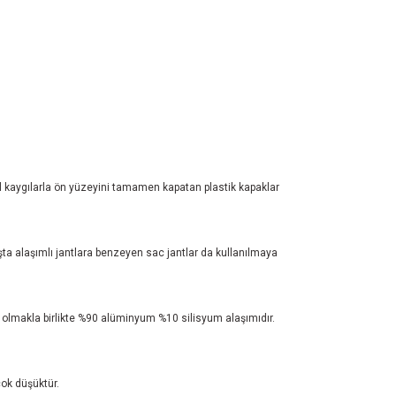
sel kaygılarla ön yüzeyini tamamen kapatan plastik kapaklar
şta alaşımlı jantlara benzeyen sac jantlar da kullanılmaya
er olmakla birlikte %90 alüminyum %10 silisyum alaşımıdır.
ok düşüktür.