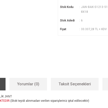
Stok Kodu
JAN-BAK-S1213-51
8X18
Stok Adedi
6
Fiyat
33.337,28 TL + KDV
Yorumlar (0)
Taksit Seçenekleri
LİK JANT
KTEDİR.
(Stok teyidi alınmadan verilen siparişleriniz iptal edilecektir)