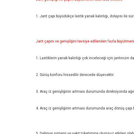
1. Jant çapı büyüdükçe lastik yanak kalınlığı, dolayısı ile sü
Jant çapını ve genişliğini tavsiye edilenden fazla büyütmenin
1. Lastiklerin yanak kalınlığı çok inceleceği için jantınızın d
2. Sürüş konforu hissedilir derecede düşecektir.
3. Araç iz genişliğinin artması durumunda direksiyonda ağır
4. Araç iz genişliğinin artması durumunda araç dönüş çapı 
5. Debriyaj sistemi ve yakıt tüketimine olumsuz etkileri olabil