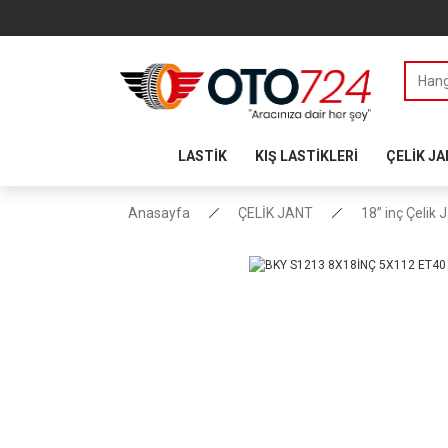
LASTİK
KIŞ LASTİKLERİ
ÇELİK J
Anasayfa
ÇELİK JANT
18” inç Çelik 