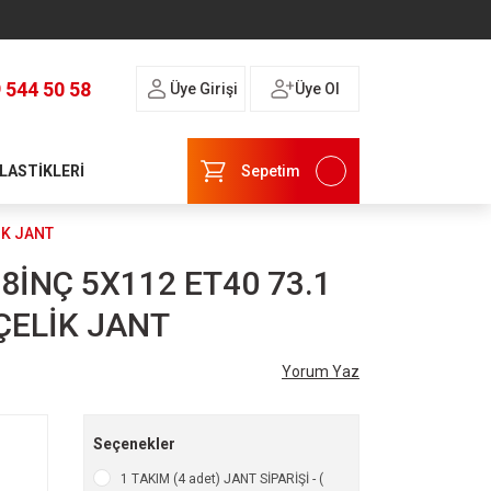
 544 50 58
Üye Girişi
Üye Ol
 LASTİKLERİ
Sepetim
İK JANT
8İNÇ 5X112 ET40 73.1
ÇELİK JANT
Yorum Yaz
Seçenekler
1 TAKIM (4 adet) JANT SİPARİŞİ - (