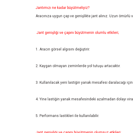
Jantımızı ne kadar büyütmeliyiz?
Aracınıza uygun çap ve genişlikte jant alınız. Uzun ömürlü ve
Jant genişliği ve çapını büyütmenin olumlu etkileri;
1. Aracın görsel algısını değiştirir.
2. Kaygan olmayan zeminlerde yol tutuşu artacaktır.
3. Kullanılacak yeni lastiğin yanak mesafesi daralacağı için 
4. Yine lastiğin yanak mesafesindeki azalmadan dolayı viraj
5. Performans lastikleri ile kullanılabilir.
Jant genişliği ve çapını büyütmenin olumsuz etkileri;