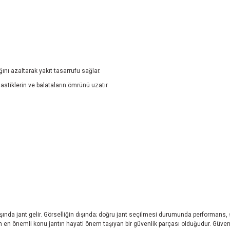
ğını azaltarak yakıt tasarrufu sağlar.
lastiklerin ve balataların ömrünü uzatır.
başında jant gelir. Görselliğin dışında; doğru jant seçilmesi durumunda performans,
eken en önemli konu jantın hayati önem taşıyan bir güvenlik parçası olduğudur. Güvend