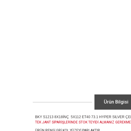
Ürün Bilgisi
BKY S1213 8X18İNÇ 5X112 ET40 73.1 HYPER SILVER ÇE
TEK JANT SİPARİŞLERİNDE STOK TEYİDİ ALMANIZ GEREKME
ÜRÜN RENGİ GRİ KOL YÜZEYİ PARLAKTIR.