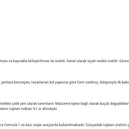
ı ve kaynakla birleştirilmesi ile üretilir. Genel olarak siyah renkte üretilir. Gör
jantlara benzeyen, tasarlanan kol yapısına göre form verilmiş, dolayısıyla ilk bakı
nellikle çelik jant olarak tanımlanır. Malzeme tipine bağlı olarak küçük değişiklikl
rin toplam miktarı %1 in altındadır.
e Formula 1 ve bazı süper araçlarda kullanılmaktadır. Dünyadaki toplam üretimi ç