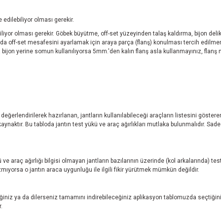
edilebiliyor olması gerekir.
iyor olması gerekir. Göbek büyütme, off-set yüzeyinden talaş kaldırma, bijon delikl
da off-set mesafesini ayarlamak için araya parça (flanş) konulması tercih edilme
zda bijon yerine somun kullanılıyorsa 5mm.'den kalın flanş asla kullanmayınız, fla
.
ı değerlendirilerek hazırlanan, jantların kullanılabileceği araçların listesini göste
aktır. Bu tabloda jantın test yükü ve araç ağırlıkları mutlaka bulunmalıdır. Sadece
ve araç ağırlığı bilgisi olmayan jantların bazılarının üzerinde (kol arkalarında) 
ıyorsa o jantın araca uygunluğu ile ilgili fikir yürütmek mümkün değildir.
niz ya da dilerseniz tamamını indirebileceğiniz aplikasyon tablomuzda seçtiğini
.