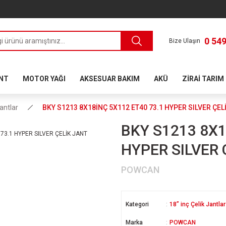
0 549
Bize Ulaşın
ANT
MOTOR YAĞI
AKSESUAR BAKIM
AKÜ
ZİRAİ TARIM
Jantlar
BKY S1213 8X18İNÇ 5X112 ET40 73.1 HYPER SILVER ÇEL
BKY S1213 8X1
HYPER SILVER 
POWCAN
Kategori
18” inç Çelik Jantlar
Marka
POWCAN