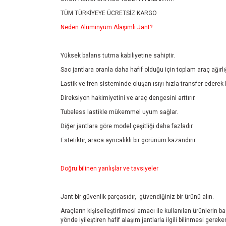
TÜM TÜRKİYEYE ÜCRETSİZ KARGO
Neden Alüminyum Alaşımlı Jant?
Yüksek balans tutma kabiliyetine sahiptir.
Sac jantlara oranla daha hafif olduğu için toplam araç ağırlı
Lastik ve fren sisteminde oluşan ısıyı hızla transfer ederek 
Direksiyon hakimiyetini ve araç dengesini arttırır.
Tubeless lastikle mükemmel uyum sağlar.
Diğer jantlara göre model çeşitliği daha fazladır.
Estetiktir, araca ayrıcalıklı bir görünüm kazandırır.
Doğru bilinen yanlışlar ve tavsiyeler
Jant bir güvenlik parçasıdır, güvendiğiniz bir ürünü alın.
Araçların kişiselleştirilmesi amacı ile kullanılan ürünlerin 
yönde iyileştiren hafif alaşım jantlarla ilgili bilinmesi ger