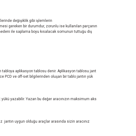
erinde değişiklik gibi işlemlerin
mesi gereken bir durumdur, zorunlu ise kullanılan parçanın
nş nedeni ile saplama boyu kısalacak somunun tuttuğu diş
ren tabloya aplikasyon tablosu denir. Aplikasyon tablosu jant
 PCD ve off-set bilgilerinden oluşan bir tablo jantın yük
test yükü yazabilir. Yazan bu değer aracınızın maksimum aks
z jantın uygun olduğu araçlar arasında sizin aracınız