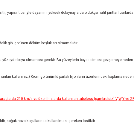
tli, yapısı itibariyle dayanımı yüksek dolayısıyla da oldukça hafif jantlar fuarlarda
 delik gibi görünen döküm boşlukları olmamalıdır.
 yüzeyde boya olmaması gerekir. Bu yüzeylerin boyalı olması gevşemeye neden ol
munları kullanınız.) Krom görünümlü parlak bijonların üzerlerindeki kaplama neden
açlarda 210 km/s ve üzeri hızlarda kullanılan tubeless (şambrelsiz) V,W,Y ve ZR ti
ğildir, soğuk hava koşullarında kullanılması gereken lastiktir.