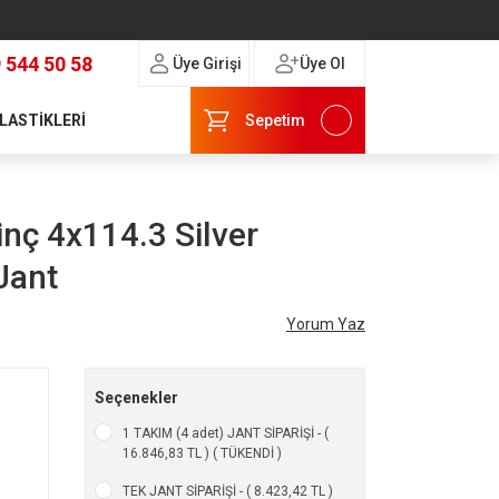
 544 50 58
Üye Girişi
Üye Ol
 LASTİKLERİ
Sepetim
nç 4x114.3 Silver
Jant
Yorum Yaz
Seçenekler
1 TAKIM (4 adet) JANT SİPARİŞİ - (
16.846,83 TL ) ( TÜKENDİ )
TEK JANT SİPARİŞİ - ( 8.423,42 TL )