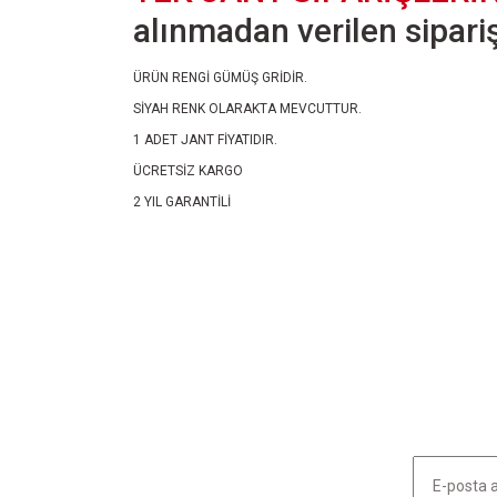
alınmadan verilen siparişl
ÜRÜN RENGİ GÜMÜŞ GRİDİR.
SİYAH RENK OLARAKTA MEVCUTTUR.
1 ADET JANT FİYATIDIR.
ÜCRETSİZ KARGO
2 YIL GARANTİLİ
Bu ürünün fiyat bilgisi, resim, ürün açıklamalarında ve diğ
Görüş ve önerileriniz için teşekkür ederiz.
Ürün resmi kalitesiz, bozuk veya görüntülenemiyor.
Ürün açıklamasında eksik bilgiler bulunuyor.
Ürün bilgilerinde hatalar bulunuyor.
Ürün fiyatı diğer sitelerden daha pahalı.
Bu ürüne benzer farklı alternatifler olmalı.
HABER LİSTEMİZE KAYDOLUN