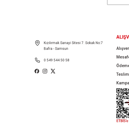
ALIŞV
Kızılırmak Sanayi Sitesi 7. Sokak No:7
Alışver
Bafra - Samsun
Mesafe
0 549 544 50 58
Ödeme
Teslima
Kampa