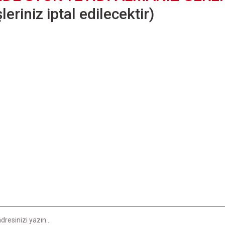
eriniz iptal edilecektir)
er konularda yetersiz gördüğünüz noktaları öneri formunu kullanarak tarafımıza i
Bu ürüne ilk yorumu siz yapın!
Yorum Yaz