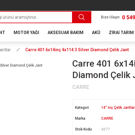
0 549
Bize Ulaşın
ANT
MOTOR YAĞI
AKSESUAR BAKIM
AKÜ
ZİRAİ TARIM
Jantlar
Carre 401 6x14inç 4x114.3 Silver Diamond Çelik Jant
Carre 401 6x14i
Diamond Çelik 
CARRE
Kategori
14” inç Çelik Jantlar
Marka
CARRE
Stok Kodu
4077