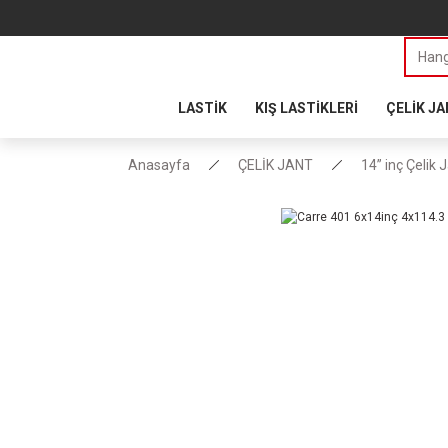
LASTİK
KIŞ LASTİKLERİ
ÇELİK J
Anasayfa
ÇELİK JANT
14” inç Çelik 