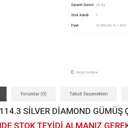
Garanti Süresi
24 Ay
Stok Adedi
1
Fiyat
16.846,83 TL + KDV
Kargo bedava
Yorumlar (0)
Taksit Seçenekleri
X114.3 SİLVER DİAMOND GÜMÜŞ 
NDE STOK TEYİDİ ALMANIZ GERE