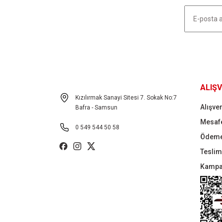
Bu ürüne benzer farklı alternatifler olmalı.
HABER LİSTEMİZE KAYDOLUN
ALIŞV
Kızılırmak Sanayi Sitesi 7. Sokak No:7
Alışver
Bafra - Samsun
Mesafe
0 549 544 50 58
Ödeme
Teslima
Kampa