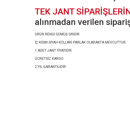
TEK JANT SİPARİŞLERİ
alınmadan verilen siparişl
ÜRÜN RENGİ GÜMÜŞ GRİDİR.
İÇ KISIM SİYAH KOLLARI PARLAK OLARAKTA MEVCUTTUR.
1 ADET JANT FİYATIDIR.
ÜCRETSİZ KARGO
2 YIL GARANTİLİDİR.
Bu ürünün fiyat bilgisi, resim, ürün açıklamalarında ve diğ
Görüş ve önerileriniz için teşekkür ederiz.
Ürün resmi kalitesiz, bozuk veya görüntülenemiyor.
Ürün açıklamasında eksik bilgiler bulunuyor.
Ürün bilgilerinde hatalar bulunuyor.
Ürün fiyatı diğer sitelerden daha pahalı.