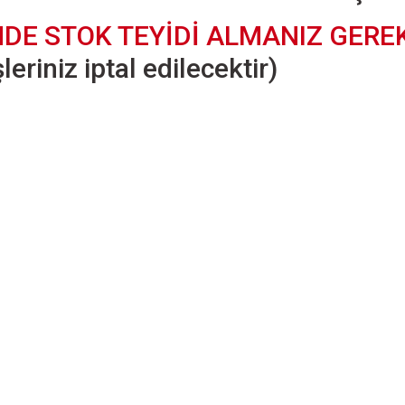
NDE STOK TEYİDİ ALMANIZ GERE
eriniz iptal edilecektir)
er konularda yetersiz gördüğünüz noktaları öneri formunu kullanarak tarafımıza i
Bu ürüne ilk yorumu siz yapın!
Yorum Yaz