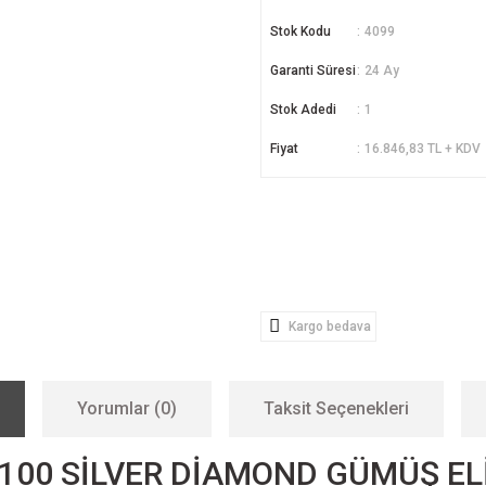
Stok Kodu
4099
Garanti Süresi
24 Ay
Stok Adedi
1
Fiyat
16.846,83 TL + KDV
Kargo bedava
Yorumlar (0)
Taksit Seçenekleri
X100 SİLVER DİAMOND GÜMÜŞ EL