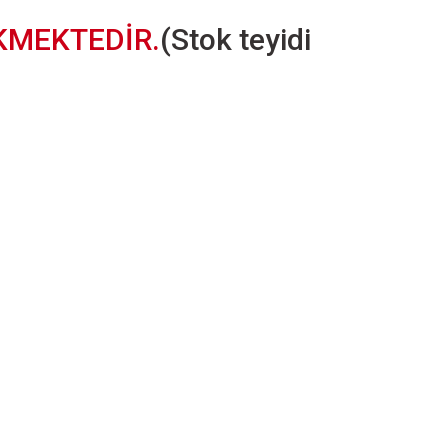
KMEKTEDİR.
(Stok teyidi
letebilirsiniz.