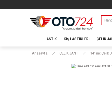
LASTİK
KIŞ LASTİKLERİ
ÇELİK J
Anasayfa
ÇELİK JANT
14” inç Çelik 