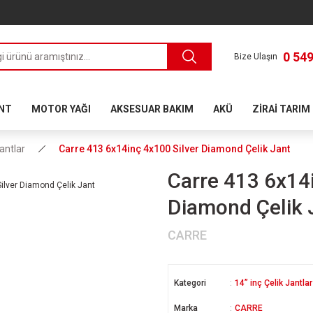
0 549
Bize Ulaşın
ANT
MOTOR YAĞI
AKSESUAR BAKIM
AKÜ
ZİRAİ TARIM
Jantlar
Carre 413 6x14inç 4x100 Silver Diamond Çelik Jant
Carre 413 6x14i
Diamond Çelik 
CARRE
Kategori
14” inç Çelik Jantlar
Marka
CARRE