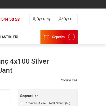
 544 50 58
Üye Girişi
Üye Ol
 LASTİKLERİ
Sepetim
nç 4x100 Silver
Jant
Yorum Yaz
Seçenekler
1 TAKIM (4 adet) JANT SİPARİŞİ - (