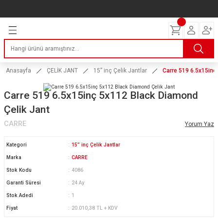
Geri Dön
Geri Dön
Geri Dön
Geri Dön
Geri Dön
Geri Dön
Geri Dön
ERİ
I
AKIM
 LASTİKLERİ
Lastikleri
tikleri
ntlar
uarı
ri
ikleri
Anasayfa
ÇELİK JANT
15” inç Çelik Jantlar
Carre 519 6.5x15inç
 Lastikleri
tikleri
ntlar
tik
Carre 519 6.5x15inç 5x112 Black Diamond
Çelik Jant
reyler Lastikleri
tikleri
ntlar
yon ve Fren Yağları
ik
CARRE
Yorum Yaz
stikleri
tikleri
ntlar
ve Katkı Yağları
astik
Kategori
15” inç Çelik Jantlar
ns Hız Lastikleri
tikleri
ntlar
uarı
Marka
CARRE
Stok Kodu
4086
tikleri
ntlar
Yağları
Garanti Süresi
24 Ay
Stok Adedi
1
tikleri
ntlar
Fiyat
20.010,38 TL + KDV