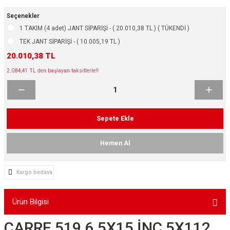
ikleri
ntlar
Seçenekler
1 TAKIM (4 adet) JANT SİPARİŞİ - ( 20.010,38 TL ) ( TÜKENDİ )
ş Lastikleri
ntlar
TEK JANT SİPARİŞİ - ( 10.005,19 TL )
20.010,38 TL
ntlar
2.084,41 TL den başlayan taksitlerle!!
ntlar
ntlar
Sepete Ekle
 / KROM SERİ
Hemen Al
rı
Kargo bedava
cari Çelik Jantlar
Ürün Bilgisi
lik Jant
CARRE 519 6.5X15 İNÇ 5X112