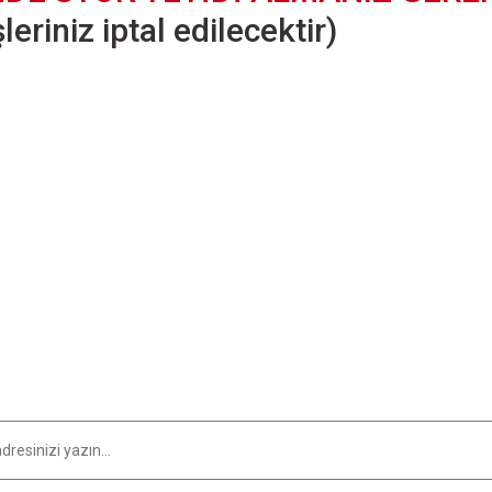
eriniz iptal edilecektir)
er konularda yetersiz gördüğünüz noktaları öneri formunu kullanarak tarafımıza i
Bu ürüne ilk yorumu siz yapın!
Yorum Yaz