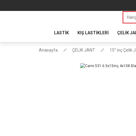
LASTİK
KIŞ LASTİKLERİ
ÇELİK J
Anasayfa
ÇELİK JANT
15” inç Çelik 