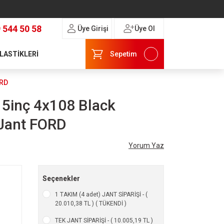
 544 50 58
Üye Girişi
Üye Ol
 LASTİKLERİ
Sepetim
ORD
15inç 4x108 Black
Jant FORD
Yorum Yaz
Seçenekler
1 TAKIM (4 adet) JANT SİPARİŞİ - (
20.010,38 TL ) ( TÜKENDİ )
TEK JANT SİPARİŞİ - ( 10.005,19 TL )