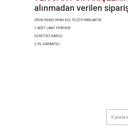
alınmadan verilen siparişl
ÜRÜN RENGİ SİYAH KOL YÜZEYİ PARLAKTIR.
1 ADET JANT FİYATIDIR.
ÜCRETSİZ KARGO
2 YIL GARANTİLİ
Bu ürünün fiyat bilgisi, resim, ürün açıklamalarında ve diğ
Görüş ve önerileriniz için teşekkür ederiz.
Ürün resmi kalitesiz, bozuk veya görüntülenemiyor.
Ürün açıklamasında eksik bilgiler bulunuyor.
Ürün bilgilerinde hatalar bulunuyor.
Ürün fiyatı diğer sitelerden daha pahalı.
Bu ürüne benzer farklı alternatifler olmalı.
HABER LİSTEMİZE KAYDOLUN