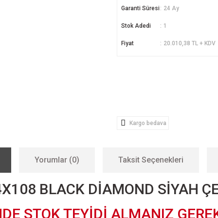
Garanti Süresi
24 Ay
Stok Adedi
1
Fiyat
20.010,38 TL + KDV
Kargo bedava
Yorumlar (0)
Taksit Seçenekleri
 4X108 BLACK DİAMOND SİYAH Ç
NDE STOK TEYİDİ ALMANIZ GERE