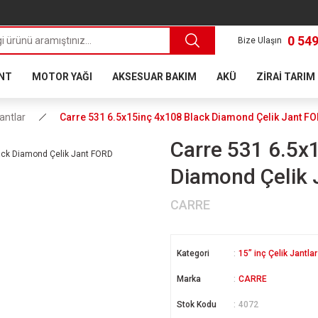
0 549
Bize Ulaşın
ANT
MOTOR YAĞI
AKSESUAR BAKIM
AKÜ
ZİRAİ TARIM
Jantlar
Carre 531 6.5x15inç 4x108 Black Diamond Çelik Jant F
Carre 531 6.5x
Diamond Çelik 
CARRE
Kategori
15” inç Çelik Jantlar
Marka
CARRE
Stok Kodu
4072