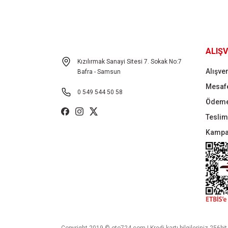
ALIŞV
Kızılırmak Sanayi Sitesi 7. Sokak No:7
Alışver
Bafra - Samsun
Mesafe
0 549 544 50 58
Ödeme
Teslima
Kampa