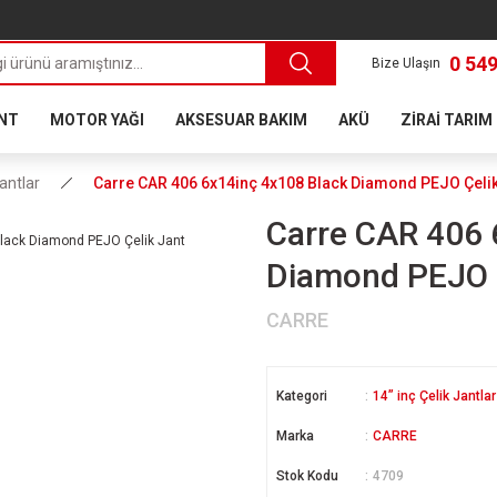
0 549
Bize Ulaşın
ANT
MOTOR YAĞI
AKSESUAR BAKIM
AKÜ
ZİRAİ TARIM
Jantlar
Carre CAR 406 6x14inç 4x108 Black Diamond PEJO Çelik
Carre CAR 406 
Diamond PEJO Ç
CARRE
Kategori
14” inç Çelik Jantlar
Marka
CARRE
Stok Kodu
4709