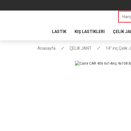
LASTİK
KIŞ LASTİKLERİ
ÇELİK J
Anasayfa
ÇELİK JANT
14” inç Çelik 