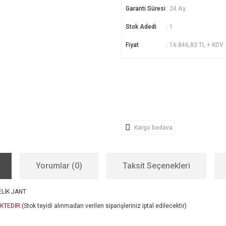
Garanti Süresi
24 Ay
Stok Adedi
1
Fiyat
16.846,83 TL + KDV
Kargo bedava
Yorumlar (0)
Taksit Seçenekleri
ELİK JANT
KTEDİR.
(Stok teyidi alınmadan verilen siparişleriniz iptal edilecektir)