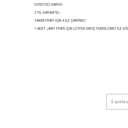
ÜCRETSİZ KARGO
2 YIL GARANTİLİ
TAKIM FİYATI İÇİN 4 İLE ÇARPINIZ
1 ADET JANT FİYATI İÇİN LÜTFEN SATIŞ TEMSİLCİMİZ İLE
Bu ürünün fiyat bilgisi, resim, ürün açıklamalarında ve diğ
Görüş ve önerileriniz için teşekkür ederiz.
Ürün resmi kalitesiz, bozuk veya görüntülenemiyor.
Ürün açıklamasında eksik bilgiler bulunuyor.
Ürün bilgilerinde hatalar bulunuyor.
Ürün fiyatı diğer sitelerden daha pahalı.
Bu ürüne benzer farklı alternatifler olmalı.
HABER LİSTEMİZE KAYDOLUN