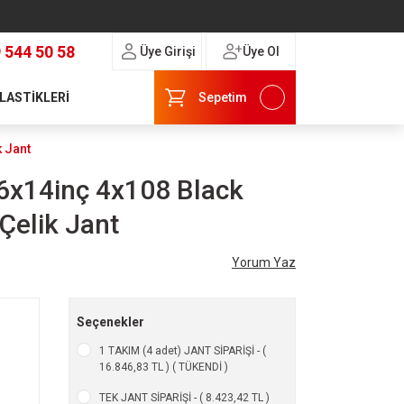
 544 50 58
Üye Girişi
Üye Ol
 LASTİKLERİ
Sepetim
 Jant
6x14inç 4x108 Black
elik Jant
Yorum Yaz
Seçenekler
1 TAKIM (4 adet) JANT SİPARİŞİ - (
16.846,83 TL ) ( TÜKENDİ )
TEK JANT SİPARİŞİ - ( 8.423,42 TL )