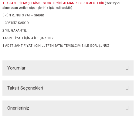
TEK JANT SİPARİŞLERİNDE STOK TEYİDİ ALMANIZ GEREKMEKTEDİR.
(Stok teyidi
alınmadan verilen siparişleriniz iptal edilecektir)
ÜRÜN RENGİ SİYAH+ GRİDİR
ÜCRETSİZ KARGO
2 YIL GARANTİLİ
TAKIM FİYATI İÇİN 4 İLE ÇARPINIZ
1 ADET JANT FİYATI İÇİN LÜTFEN SATIŞ TEMSİLCİMİZ İLE GÖRÜŞÜNÜZ
Yorumlar
Taksit Seçenekleri
Bu ürüne ilk yorumu siz yapın!
Önerileriniz
Yorum Yaz
Bu ürünün fiyat bilgisi, resim, ürün açıklamalarında ve diğer konularda
yetersiz gördüğünüz noktaları öneri formunu kullanarak tarafımıza
iletebilirsiniz.