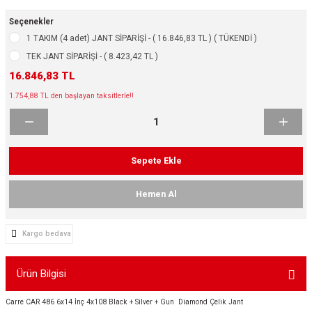
ikleri
ntlar
Seçenekler
1 TAKIM (4 adet) JANT SİPARİŞİ - ( 16.846,83 TL ) ( TÜKENDİ )
ş Lastikleri
ntlar
TEK JANT SİPARİŞİ - ( 8.423,42 TL )
16.846,83 TL
ntlar
1.754,88 TL den başlayan taksitlerle!!
ntlar
ntlar
Sepete Ekle
 / KROM SERİ
Hemen Al
rı
Kargo bedava
cari Çelik Jantlar
Ürün Bilgisi
lik Jant
Carre CAR 486 6x14 İnç 4x108 Black + Silver + Gun Diamond Çelik Jant