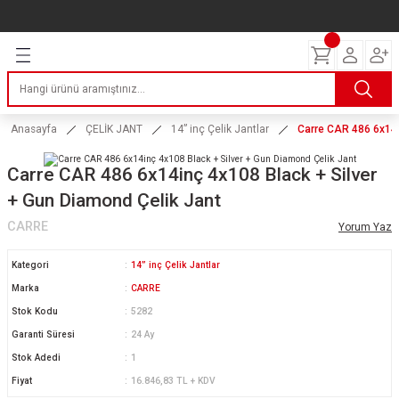
Geri Dön
Geri Dön
Geri Dön
Geri Dön
Geri Dön
Geri Dön
Geri Dön
ERİ
I
AKIM
 LASTİKLERİ
Lastikleri
tikleri
ntlar
uarı
ri
ikleri
Anasayfa
ÇELİK JANT
14” inç Çelik Jantlar
Carre CAR 486 6x14i
 Lastikleri
tikleri
ntlar
tik
Carre CAR 486 6x14inç 4x108 Black + Silver
+ Gun Diamond Çelik Jant
reyler Lastikleri
tikleri
ntlar
yon ve Fren Yağları
ik
CARRE
Yorum Yaz
stikleri
tikleri
ntlar
ve Katkı Yağları
astik
Kategori
14” inç Çelik Jantlar
ns Hız Lastikleri
tikleri
ntlar
uarı
Marka
CARRE
Stok Kodu
5282
tikleri
ntlar
Yağları
Garanti Süresi
24 Ay
Stok Adedi
1
tikleri
ntlar
Fiyat
16.846,83 TL + KDV