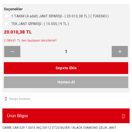
ikleri
ntlar
Seçenekler
1 TAKIM (4 adet) JANT SİPARİŞİ - ( 20.010,38 TL ) ( TÜKENDİ )
ş Lastikleri
ntlar
TEK JANT SİPARİŞİ - ( 10.005,19 TL )
20.010,38 TL
ntlar
2.084,41 TL den başlayan taksitlerle!!
ntlar
ntlar
Sepete Ekle
 / KROM SERİ
Hemen Al
rı
Kargo bedava
cari Çelik Jantlar
Ürün Bilgisi
lik Jant
CARRE CAR 529 7.5X15 İNÇ 5X112 ET20 SİLVER / BLACK DİAMOND ÇELİK JANT