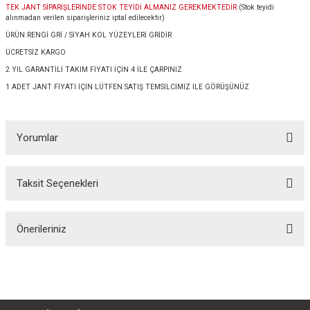
TEK JANT SİPARİŞLERİNDE STOK TEYİDİ ALMANIZ GEREKMEKTEDİR.
(Stok teyidi
alınmadan verilen siparişleriniz iptal edilecektir)
ÜRÜN RENGİ GRİ / SİYAH KOL YÜZEYLERİ GRİDİR
ÜCRETSİZ KARGO
2 YIL GARANTİLİ TAKIM FİYATI İÇİN 4 İLE ÇARPINIZ
1 ADET JANT FİYATI İÇİN LÜTFEN SATIŞ TEMSİLCİMİZ İLE GÖRÜŞÜNÜZ
Yorumlar
Taksit Seçenekleri
Bu ürüne ilk yorumu siz yapın!
Önerileriniz
Yorum Yaz
Bu ürünün fiyat bilgisi, resim, ürün açıklamalarında ve diğer konularda
yetersiz gördüğünüz noktaları öneri formunu kullanarak tarafımıza
iletebilirsiniz.
Görüş ve önerileriniz için teşekkür ederiz.