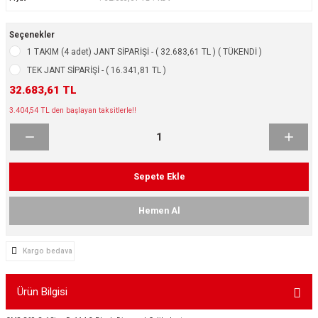
ikleri
ntlar
Seçenekler
ş Lastikleri
ntlar
1 TAKIM (4 adet) JANT SİPARİŞİ - ( 32.683,61 TL ) ( TÜKENDİ )
TEK JANT SİPARİŞİ - ( 16.341,81 TL )
ntlar
32.683,61 TL
3.404,54 TL den başlayan taksitlerle!!
ntlar
ntlar
Sepete Ekle
 / KROM SERİ
Hemen Al
rı
Kargo bedava
cari Çelik Jantlar
Ürün Bilgisi
lik Jant