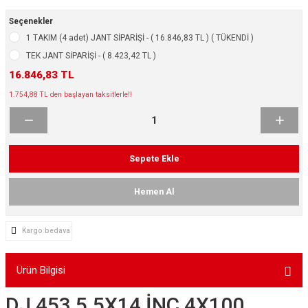
ikleri
ntlar
Seçenekler
1 TAKIM (4 adet) JANT SİPARİŞİ - ( 16.846,83 TL ) ( TÜKENDİ )
ş Lastikleri
ntlar
TEK JANT SİPARİŞİ - ( 8.423,42 TL )
16.846,83 TL
ntlar
1.754,88 TL den başlayan taksitlerle!!
ntlar
ntlar
Sepete Ekle
 / KROM SERİ
Hemen Al
rı
Kargo bedava
cari Çelik Jantlar
Ürün Bilgisi
lik Jant
DJ 453 5.5X14 İNÇ 4X100