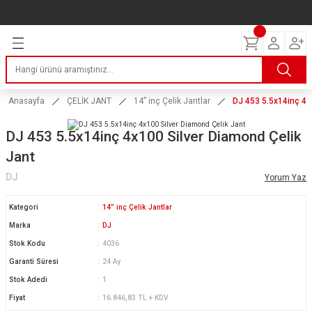
Geri Dön
Geri Dön
Geri Dön
Geri Dön
Geri Dön
Geri Dön
Geri Dön
ERİ
I
AKIM
 LASTİKLERİ
Lastikleri
tikleri
ntlar
uarı
ri
ikleri
Anasayfa
ÇELİK JANT
14” inç Çelik Jantlar
DJ 453 5.5x14inç 4x
 Lastikleri
tikleri
ntlar
tik
DJ 453 5.5x14inç 4x100 Silver Diamond Çelik
Jant
reyler Lastikleri
tikleri
ntlar
yon ve Fren Yağları
ik
DJ
Yorum Yaz
stikleri
tikleri
ntlar
ve Katkı Yağları
astik
Kategori
14” inç Çelik Jantlar
ns Hız Lastikleri
tikleri
ntlar
uarı
Marka
DJ
Stok Kodu
4036
tikleri
ntlar
Yağları
Garanti Süresi
24 Ay
Stok Adedi
1
tikleri
ntlar
Fiyat
16.846,83 TL + KDV