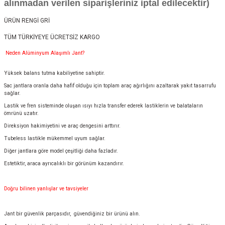
alınmadan verilen siparişleriniz iptal edilecektir)
ÜRÜN RENGİ GRİ
TÜM TÜRKİYEYE ÜCRETSİZ KARGO
Neden Alüminyum Alaşımlı Jant?
Yüksek balans tutma kabiliyetine sahiptir.
Sac jantlara oranla daha hafif olduğu için toplam araç ağırlığını azaltarak yakıt tasarrufu
sağlar.
Lastik ve fren sisteminde oluşan ısıyı hızla transfer ederek lastiklerin ve balataların
ömrünü uzatır.
Direksiyon hakimiyetini ve araç dengesini arttırır.
Tubeless lastikle mükemmel uyum sağlar.
Diğer jantlara göre model çeşitliği daha fazladır.
Estetiktir, araca ayrıcalıklı bir görünüm kazandırır.
Doğru bilinen yanlışlar ve tavsiyeler
Jant bir güvenlik parçasıdır, güvendiğiniz bir ürünü alın.