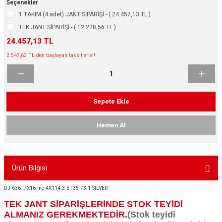
Seçenekler
ikleri
ntlar
1 TAKIM (4 adet) JANT SİPARİŞİ - ( 24.457,13 TL )
TEK JANT SİPARİŞİ - ( 12.228,56 TL )
ş Lastikleri
ntlar
24.457,13 TL
2.547,62 TL den başlayan taksitlerle!!
ntlar
ntlar
Sepete Ekle
ntlar
Hemen Al
 / KROM SERİ
rı
Ürün Bilgisi
cari Çelik Jantlar
DJ 636 7X16 inç 4X114.3 ET35 73.1 SILVER
TEK JANT SİPARİŞLERİNDE STOK TEYİDİ
lik Jant
ALMANIZ GEREKMEKTEDİR.
(Stok teyidi