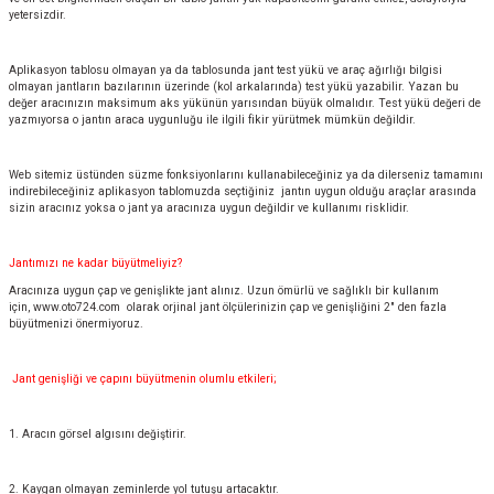
yetersizdir.
Aplikasyon tablosu olmayan ya da tablosunda jant test yükü ve araç ağırlığı bilgisi
olmayan jantların bazılarının üzerinde (kol arkalarında) test yükü yazabilir. Yazan bu
değer aracınızın maksimum aks yükünün yarısından büyük olmalıdır. Test yükü değeri de
yazmıyorsa o jantın araca uygunluğu ile ilgili fikir yürütmek mümkün değildir.
Web sitemiz üstünden süzme fonksiyonlarını kullanabileceğiniz ya da dilerseniz tamamını
indirebileceğiniz aplikasyon tablomuzda seçtiğiniz jantın uygun olduğu araçlar arasında
sizin aracınız yoksa o jant ya aracınıza uygun değildir ve kullanımı risklidir.
Jantımızı ne kadar büyütmeliyiz?
Aracınıza uygun çap ve genişlikte jant alınız. Uzun ömürlü ve sağlıklı bir kullanım
için,
www.oto724.com
olarak orjinal jant ölçülerinizin çap ve genişliğini 2" den fazla
büyütmenizi önermiyoruz.
Jant genişliği ve çapını büyütmenin olumlu etkileri;
1. Aracın görsel algısını değiştirir.
2. Kaygan olmayan zeminlerde yol tutuşu artacaktır.