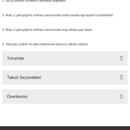
2. Sürüş konforu hissedilir derecede düşecektir.
3. Araç iz genişliğinin artması durumunda direksiyonda ağırlaşma hissedilebilir.
4. Araç iz genişliğinin artması durumunda araç dönüş çapı büyür.
5. Debriyaj sistemi ve yakıt tüketimine olumsuz etkileri olabilir.
Yorumlar
Taksit Seçenekleri
Bu ürüne ilk yorumu siz yapın!
Önerileriniz
Yorum Yaz
Bu ürünün fiyat bilgisi, resim, ürün açıklamalarında ve diğer konularda
yetersiz gördüğünüz noktaları öneri formunu kullanarak tarafımıza
iletebilirsiniz.
Görüş ve önerileriniz için teşekkür ederiz.