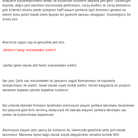
Araçların kişiselleştirilmesi amacı ile kullanılan ürünlerin başında jant gelir. Görselliğin
dışında; doğru jant seçilmesi durumunda performans, sürüş konforu ve sürüş ekonomisi
gibi kriterleri olumlu yönde iyileştiren hafif alaşım jantlarla ilgili bilinmesi gereken en
önemli konu jantın hayati önem taşıyan bir güvenlik parçası olduğudur. Güvendiğiniz bir
ürünü alın.
Aracınıza uygun çap ve genişlikte jant alın.
Jantların hangi malzemeden üretilir?
Jantlar genel olarak dört farklı malzemeden üretilir.
Sac jant; Çelik sac malzemeden iki parçanın soğuk formlanması ve kaynakla
birleştirilmesi ile üretilir. Genel olarak siyah renkte üretilir. Görsel kaygılarla ön yüzeyini
tamamen kapatan plastik kapaklar kullanılır.
Son yıllarda otomobil firmaları tarafından alüminyum alaşım jantlara benzeyen, tasarlanan
kol yapısına göre form verilmiş, dolayısıyla ilk bakışta alaşımlı jantlara benzeyen sac
jantlar da kullanılmaya başlamıştır.
Alüminyum alaşım jant; yanlış bir kullanım ile, ülkemizde genellikle çelik jant olarak
tanımlanır. Malzeme tipine bağlı olarak küçük değişiklikler olmakla birlikte %90