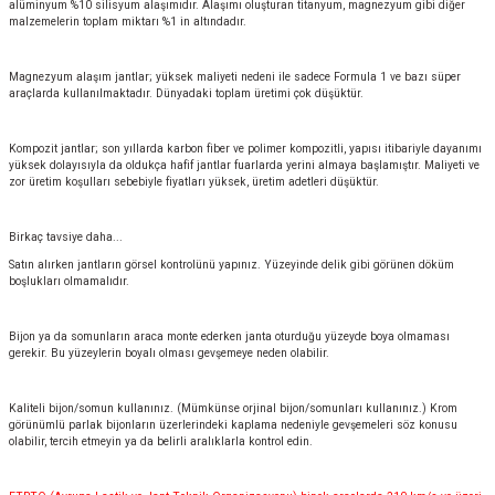
alüminyum %10 silisyum alaşımıdır. Alaşımı oluşturan titanyum, magnezyum gibi diğer
malzemelerin toplam miktarı %1 in altındadır.
Magnezyum alaşım jantlar; yüksek maliyeti nedeni ile sadece Formula 1 ve bazı süper
araçlarda kullanılmaktadır. Dünyadaki toplam üretimi çok düşüktür.
Kompozit jantlar; son yıllarda karbon fiber ve polimer kompozitli, yapısı itibariyle dayanımı
yüksek dolayısıyla da oldukça hafif jantlar fuarlarda yerini almaya başlamıştır. Maliyeti ve
zor üretim koşulları sebebiyle fiyatları yüksek, üretim adetleri düşüktür.
Birkaç tavsiye daha...
Satın alırken jantların görsel kontrolünü yapınız. Yüzeyinde delik gibi görünen döküm
boşlukları olmamalıdır.
Bijon ya da somunların araca monte ederken janta oturduğu yüzeyde boya olmaması
gerekir. Bu yüzeylerin boyalı olması gevşemeye neden olabilir.
Kaliteli bijon/somun kullanınız. (Mümkünse orjinal bijon/somunları kullanınız.) Krom
görünümlü parlak bijonların üzerlerindeki kaplama nedeniyle gevşemeleri söz konusu
olabilir, tercih etmeyin ya da belirli aralıklarla kontrol edin.