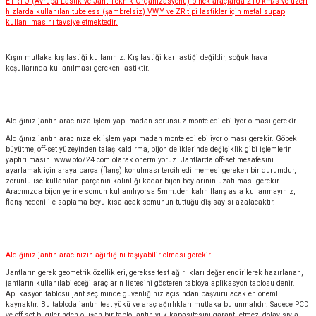
ETRTO (Avrupa Lastik ve Jant Teknik Organizasyonu) binek araçlarda 210 km/s ve üzeri
hızlarda kullanılan tubeless (şambrelsiz) V,W,Y ve ZR tipi lastikler için metal supap
kullanılmasını tavsiye etmektedir.
Kışın mutlaka kış lastiği kullanınız. Kış lastiği kar lastiği değildir, soğuk hava
koşullarında kullanılması gereken lastiktir.
Aldığınız jantın aracınıza işlem yapılmadan sorunsuz monte edilebiliyor olması gerekir.
Aldığınız jantın aracınıza ek işlem yapılmadan monte edilebiliyor olması gerekir. Göbek
büyütme, off-set yüzeyinden talaş kaldırma, bijon deliklerinde değişiklik gibi işlemlerin
yaptırılmasını
www.oto724.com
olarak önermiyoruz. Jantlarda off-set mesafesini
ayarlamak için araya parça (flanş) konulması tercih edilmemesi gereken bir durumdur,
zorunlu ise kullanılan parçanın kalınlığı kadar bijon boylarının uzatılması gerekir.
Aracınızda bijon yerine somun kullanılıyorsa 5mm.'den kalın flanş asla kullanmayınız,
flanş nedeni ile saplama boyu kısalacak somunun tuttuğu diş sayısı azalacaktır.
Aldığınız jantın aracınızın ağırlığını taşıyabilir olması gerekir.
Jantların gerek geometrik özellikleri, gerekse test ağırlıkları değerlendirilerek hazırlanan,
jantların kullanılabileceği araçların listesini gösteren tabloya aplikasyon tablosu denir.
Aplikasyon tablosu jant seçiminde güvenliğiniz açısından başvurulacak en önemli
kaynaktır. Bu tabloda jantın test yükü ve araç ağırlıkları mutlaka bulunmalıdır. Sadece PCD
ve off-set bilgilerinden oluşan bir tablo jantın yük kapasitesini garanti etmez, dolayısıyla