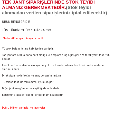
TEK JANT SİPARİŞLERİNDE STOK TEYİDİ
ALMANIZ GEREKMEKTEDİR.
(Stok teyidi
alınmadan verilen siparişleriniz iptal edilecektir)
ÜRÜN RENGİ GRİDİR
TÜM TÜRKİYEYE ÜCRETSİZ KARGO
Neden Alüminyum Alaşımlı Jant?
Yüksek balans tutma kabiliyetine sahiptir.
Sac jantlara oranla daha hafif olduğu için toplam araç ağırlığını azaltarak yakıt tasarrufu
sağlar.
Lastik ve fren sisteminde oluşan ısıyı hızla transfer ederek lastiklerin ve balataların
ömrünü uzatır.
Direksiyon hakimiyetini ve araç dengesini arttırır.
Tubeless lastikle mükemmel uyum sağlar.
Diğer jantlara göre model çeşitliği daha fazladır.
Estetiktir, araca ayrıcalıklı bir görünüm kazandırır.
Doğru bilinen yanlışlar ve tavsiyeler