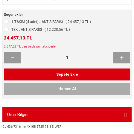
ikleri
ntlar
Seçenekler
ş Lastikleri
ntlar
1 TAKIM (4 adet) JANT SİPARİŞİ - ( 24.457,13 TL )
TEK JANT SİPARİŞİ - ( 12.228,56 TL )
ntlar
24.457,13 TL
2.547,62 TL den başlayan taksitlerle!!
ntlar
ntlar
Sepete Ekle
 / KROM SERİ
Hemen Al
rı
cari Çelik Jantlar
Ürün Bilgisi
lik Jant
DJ 636 7X16 inç 4X108 ET25 73.1 SILVER