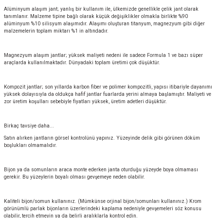
Alüminyum alaşım jant; yanlış bir kullanım ile, ülkemizde genellikle çelik jant olarak
tanımlanır. Malzeme tipine bağlı olarak küçük değişiklikler olmakla birlikte %90
alüminyum %10 silisyum alaşımıdır. Alaşımı oluşturan titanyum, magnezyum gibi diğer
malzemelerin toplam miktarı %1 in altındadır.
Magnezyum alaşım jantlar; yüksek maliyeti nedeni ile sadece Formula 1 ve bazı süper
araçlarda kullanılmaktadır. Dünyadaki toplam üretimi çok düşüktür.
Kompozit jantlar; son yıllarda karbon fiber ve polimer kompozitli, yapısı itibariyle dayanımı
yüksek dolayısıyla da oldukça hafif jantlar fuarlarda yerini almaya başlamıştır. Maliyeti ve
zor üretim koşulları sebebiyle fiyatları yüksek, üretim adetleri düşüktür.
Birkaç tavsiye daha...
Satın alırken jantların görsel kontrolünü yapınız. Yüzeyinde delik gibi görünen döküm
boşlukları olmamalıdır.
Bijon ya da somunların araca monte ederken janta oturduğu yüzeyde boya olmaması
gerekir. Bu yüzeylerin boyalı olması gevşemeye neden olabilir.
Kaliteli bijon/somun kullanınız. (Mümkünse orjinal bijon/somunları kullanınız.) Krom
görünümlü parlak bijonların üzerlerindeki kaplama nedeniyle gevşemeleri söz konusu
olabilir, tercih etmeyin ya da belirli aralıklarla kontrol edin.