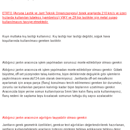
ETRTO (Avrupa Lastik ve Jant Teknik Organizasyonu) binek araçlarda 210 km/s ve üzeri
hızlarda kullanılan tubeless (şambrelsiz) V,W,Y ve ZR tipi lastikler için metal supap
kullanılmasını tavsiye etmektedir.
Kışın mutlaka kış lastiği kullanınız. Kış lastiği kar lastiği değildir, soğuk hava
koşullarında kullanılması gereken lastiktir.
Aldığınız jantın aracınıza işlem yapılmadan sorunsuz monte edilebiliyor olması gerekir.
Aldığınız jantın aracınıza ek işlem yapılmadan monte edilebiliyor olması gerekir. Göbek
büyütme, off-set yüzeyinden talaş kaldırma, bijon deliklerinde değişiklik gibi işlemlerin
yaptırılmasını
www.oto724.com
olarak önermiyoruz. Jantlarda off-set mesafesini
ayarlamak için araya parça (flanş) konulması tercih edilmemesi gereken bir durumdur,
zorunlu ise kullanılan parçanın kalınlığı kadar bijon boylarının uzatılması gerekir.
Aracınızda bijon yerine somun kullanılıyorsa 5mm.'den kalın flanş asla kullanmayınız,
flanş nedeni ile saplama boyu kısalacak somunun tuttuğu diş sayısı azalacaktır.
Aldığınız jantın aracınızın ağırlığını taşıyabilir olması gerekir.
Jantların gerek geometrik özellikleri, gerekse test ağırlıkları değerlendirilerek hazırlanan,
jantların kullanılabileceği araçların listesini gösteren tabloya aplikasyon tablosu denir.