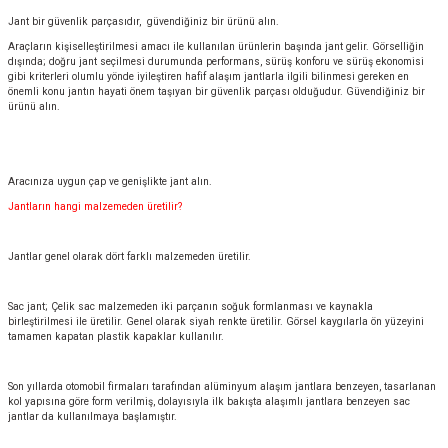
Jant bir güvenlik parçasıdır, güvendiğiniz bir ürünü alın.
Araçların kişiselleştirilmesi amacı ile kullanılan ürünlerin başında jant gelir. Görselliğin
dışında; doğru jant seçilmesi durumunda performans, sürüş konforu ve sürüş ekonomisi
gibi kriterleri olumlu yönde iyileştiren hafif alaşım jantlarla ilgili bilinmesi gereken en
önemli konu jantın hayati önem taşıyan bir güvenlik parçası olduğudur. Güvendiğiniz bir
ürünü alın.
Aracınıza uygun çap ve genişlikte jant alın.
Jantların hangi malzemeden üretilir?
Jantlar genel olarak dört farklı malzemeden üretilir.
Sac jant; Çelik sac malzemeden iki parçanın soğuk formlanması ve kaynakla
birleştirilmesi ile üretilir. Genel olarak siyah renkte üretilir. Görsel kaygılarla ön yüzeyini
tamamen kapatan plastik kapaklar kullanılır.
Son yıllarda otomobil firmaları tarafından alüminyum alaşım jantlara benzeyen, tasarlanan
kol yapısına göre form verilmiş, dolayısıyla ilk bakışta alaşımlı jantlara benzeyen sac
jantlar da kullanılmaya başlamıştır.