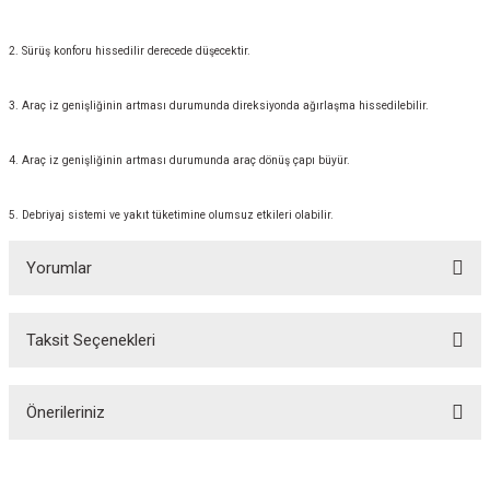
2. Sürüş konforu hissedilir derecede düşecektir.
3. Araç iz genişliğinin artması durumunda direksiyonda ağırlaşma hissedilebilir.
4. Araç iz genişliğinin artması durumunda araç dönüş çapı büyür.
5. Debriyaj sistemi ve yakıt tüketimine olumsuz etkileri olabilir.
Yorumlar
Taksit Seçenekleri
Bu ürüne ilk yorumu siz yapın!
Önerileriniz
Yorum Yaz
Bu ürünün fiyat bilgisi, resim, ürün açıklamalarında ve diğer konularda
yetersiz gördüğünüz noktaları öneri formunu kullanarak tarafımıza