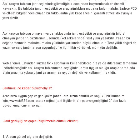
Aplikasyon tablosu jant seçiminde güvenliğiniz açısından başvurulacak en önemli
kaynaktır. Bu tabloda jantın test yükü ve araç ağırlıkları mutlaka bulunmalıdır. Sadece PCD
ve off-set bilgilerinden oluşan bir tablo jantın yük kapasitesini garanti etmez, dolayısıyla
yetersizdir.
Aplikasyon tablosu olmayan ya da tablosunda jant test yükü ve araç ağırlığı bilgisi
olmayan jantların bazılarının üzerinde (kol arkalarında) test yükü yazabilir. Yazan bu
değer aracınızın maksimum aks yükünün yarısından büyük olmalıdır. Test yükü değeri de
yazmıyorsa o jantın araca uygunluğu ile ilgili fikir yürütmek mümkün değildir.
Web sitemiz üstünden süzme fonksiyonlarını kullanabileceğiniz ya da dilerseniz tamamını
indirebileceğiniz aplikasyon tablomuzda seçtiğiniz jantın uygun olduğu araçlar arasında
sizin aracınız yoksa o jant ya aracınıza uygun değildir ve kullanımı risklidir.
Jantımızı ne kadar büyütmeliyiz?
Aracınıza uygun çap ve genişlikte jant alınız. Uzun ömürlü ve sağlıklı bir kullanım
için,
www.oto724.com
olarak orjinal jant ölçülerinizin çap ve genişliğini 2" den fazla
büyütmenizi önermiyoruz.
Jant genişliği ve çapını büyütmenin olumlu etkileri;
1. Aracın görsel algısını değiştirir.