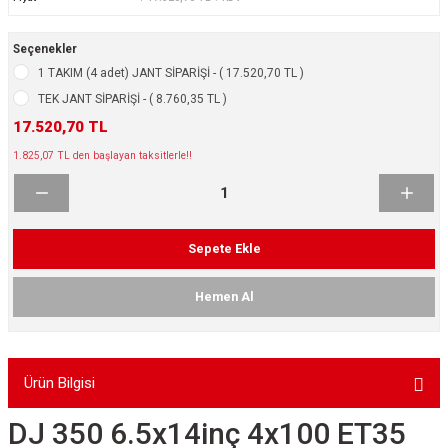
ikleri
ntlar
Seçenekler
ş Lastikleri
ntlar
1 TAKIM (4 adet) JANT SİPARİŞİ - ( 17.520,70 TL )
TEK JANT SİPARİŞİ - ( 8.760,35 TL )
ntlar
17.520,70 TL
1.825,07 TL den başlayan taksitlerle!!
ntlar
ntlar
Sepete Ekle
 / KROM SERİ
Hemen Al
rı
cari Çelik Jantlar
Ürün Bilgisi
lik Jant
DJ 350 6.5x14inç 4x100 ET35