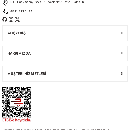
Kızılırmak Sanayi Sitesi 7. Sokak No:7 Bafra - Samsun
Bu ürüne benzer farklı alternatifler olmalı.
0 549 544 50 58
ALIŞVERİŞ
Gönder
HAKKIMIZDA
MÜŞTERİ HİZMETLERİ