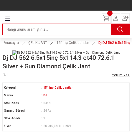
Geri Dön
Geri Dön
Geri Dön
Geri Dön
Geri Dön
Geri Dön
Geri Dön
ERİ
I
AKIM
 LASTİKLERİ
Lastikleri
tikleri
ntlar
uarı
ri
ikleri
Anasayfa
ÇELİK JANT
15” inç Çelik Jantlar
Dj DJ 562 6.5x15inç 
 Lastikleri
tikleri
ntlar
tik
Dj DJ 562 6.5x15inç 5x114.3 et40 72.6.1
Sılver + Gun Diamond Çelik Jant
reyler Lastikleri
tikleri
ntlar
yon ve Fren Yağları
ik
DJ
Yorum Yaz
stikleri
tikleri
ntlar
ve Katkı Yağları
astik
Kategori
15” inç Çelik Jantlar
ns Hız Lastikleri
tikleri
ntlar
uarı
Marka
DJ
Stok Kodu
6458
tikleri
ntlar
Yağları
Garanti Süresi
24 Ay
Stok Adedi
1
tikleri
ntlar
Fiyat
20.010,38 TL + KDV