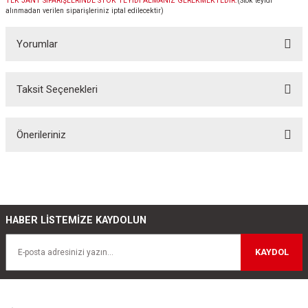
TEK JANT SİPARİŞLERİNDE STOK TEYİDİ ALMANIZ GEREKMEKTEDİR.
(Stok teyidi
alınmadan verilen siparişleriniz iptal edilecektir)
Yorumlar
Taksit Seçenekleri
Bu ürüne ilk yorumu siz yapın!
Önerileriniz
Yorum Yaz
Bu ürünün fiyat bilgisi, resim, ürün açıklamalarında ve diğer konularda
yetersiz gördüğünüz noktaları öneri formunu kullanarak tarafımıza
iletebilirsiniz.
Görüş ve önerileriniz için teşekkür ederiz.
HABER LİSTEMİZE KAYDOLUN
Ürün resmi kalitesiz, bozuk veya görüntülenemiyor.
KAYDOL
Ürün açıklamasında eksik bilgiler bulunuyor.
Ürün bilgilerinde hatalar bulunuyor.
Ürün fiyatı diğer sitelerden daha pahalı.