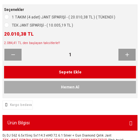
ikleri
ntlar
Seçenekler
1 TAKIM (4 adet) JANT SİPARİŞİ - ( 20.010,38 TL ) ( TÜKENDİ )
ş Lastikleri
ntlar
TEK JANT SİPARİŞİ - ( 10.005,19 TL )
20.010,38 TL
ntlar
2.084,41 TL den başlayan taksitlerle!!
ntlar
ntlar
Sepete Ekle
 / KROM SERİ
Hemen Al
rı
Kargo bedava
cari Çelik Jantlar
Ürün Bilgisi
lik Jant
Dj DJ 562 6.5x15inç 5x114.3 et40 72.6.1 Sılver + Gun Diamond Çelik Jant