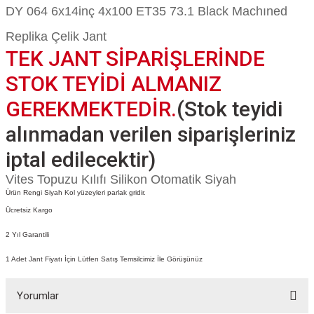
DY 064 6x14inç 4x100 ET35 73.1 Black Machıned
Replika Çelik Jant
TEK JANT SİPARİŞLERİNDE
STOK TEYİDİ ALMANIZ
GEREKMEKTEDİR.
(Stok teyidi
alınmadan verilen siparişleriniz
iptal edilecektir)
Vites Topuzu Kılıfı Silikon Otomatik Siyah
Ürün Rengi Siyah Kol yüzeyleri parlak gridir.
Ücretsiz Kargo
2 Yıl Garantili
1 Adet Jant Fiyatı İçin Lütfen Satış Temsilcimiz İle Görüşünüz
Yorumlar