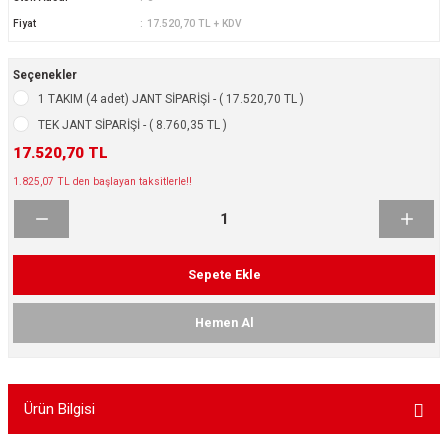
ikleri
ntlar
Fiyat
17.520,70 TL + KDV
ş Lastikleri
ntlar
Seçenekler
1 TAKIM (4 adet) JANT SİPARİŞİ - ( 17.520,70 TL )
ntlar
TEK JANT SİPARİŞİ - ( 8.760,35 TL )
17.520,70 TL
ntlar
1.825,07 TL den başlayan taksitlerle!!
ntlar
 / KROM SERİ
Sepete Ekle
rı
Hemen Al
cari Çelik Jantlar
Ürün Bilgisi
lik Jant