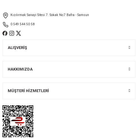
Ürün fiyatı diğer sitelerden daha pahalı.
Kızılırmak Sanayi Sitesi 7. Sokak No:7 Bafra - Samsun
Bu ürüne benzer farklı alternatifler olmalı.
0 549 544 50 58
ALIŞVERİŞ
Gönder
HAKKIMIZDA
MÜŞTERİ HİZMETLERİ