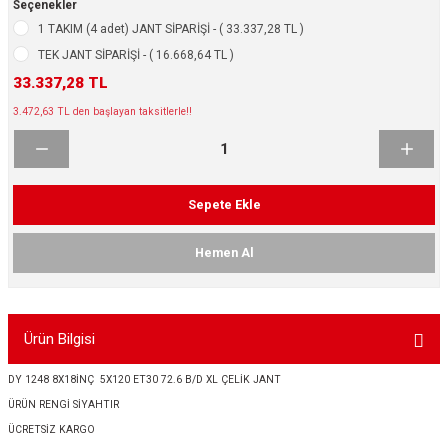
Seçenekler
ikleri
ntlar
1 TAKIM (4 adet) JANT SİPARİŞİ - ( 33.337,28 TL )
TEK JANT SİPARİŞİ - ( 16.668,64 TL )
ş Lastikleri
ntlar
33.337,28 TL
3.472,63 TL den başlayan taksitlerle!!
ntlar
ntlar
Sepete Ekle
ntlar
Hemen Al
 / KROM SERİ
rı
Ürün Bilgisi
cari Çelik Jantlar
DY 1248 8X18İNÇ 5X120 ET30 72.6 B/D XL ÇELİK JANT
ÜRÜN RENGİ SİYAHTIR
lik Jant
ÜCRETSİZ KARGO