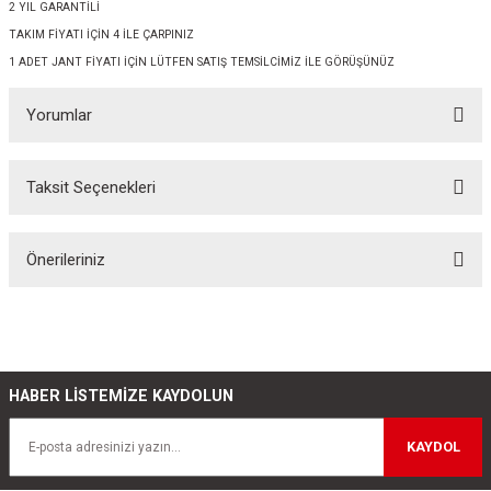
2 YIL GARANTİLİ
TAKIM FİYATI İÇİN 4 İLE ÇARPINIZ
1 ADET JANT FİYATI İÇİN LÜTFEN SATIŞ TEMSİLCİMİZ İLE GÖRÜŞÜNÜZ
Yorumlar
Taksit Seçenekleri
Bu ürüne ilk yorumu siz yapın!
Önerileriniz
Yorum Yaz
Bu ürünün fiyat bilgisi, resim, ürün açıklamalarında ve diğer konularda
yetersiz gördüğünüz noktaları öneri formunu kullanarak tarafımıza
iletebilirsiniz.
Görüş ve önerileriniz için teşekkür ederiz.
HABER LİSTEMİZE KAYDOLUN
Ürün resmi kalitesiz, bozuk veya görüntülenemiyor.
KAYDOL
Ürün açıklamasında eksik bilgiler bulunuyor.
Ürün bilgilerinde hatalar bulunuyor.