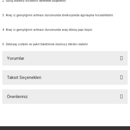
2. Sürüş konforu hissedilir derecede düşecektir.
3. Araç iz genişliğinin artması durumunda direksiyonda ağırlaşma hissedilebilir.
4. Araç iz genişliğinin artması durumunda araç dönüş çapı büyür.
5. Debriyaj sistemi ve yakıt tüketimine olumsuz etkileri olabilir.
Yorumlar
Taksit Seçenekleri
Bu ürüne ilk yorumu siz yapın!
Önerileriniz
Yorum Yaz
Bu ürünün fiyat bilgisi, resim, ürün açıklamalarında ve diğer konularda
yetersiz gördüğünüz noktaları öneri formunu kullanarak tarafımıza
iletebilirsiniz.
Görüş ve önerileriniz için teşekkür ederiz.