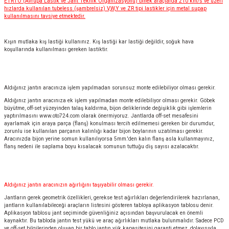
ETRTO (Avrupa Lastik ve Jant Teknik Organizasyonu) binek araçlarda 210 km/s ve üzeri
hızlarda kullanılan tubeless (şambrelsiz) V,W,Y ve ZR tipi lastikler için metal supap
kullanılmasını tavsiye etmektedir.
Kışın mutlaka kış lastiği kullanınız. Kış lastiği kar lastiği değildir, soğuk hava
koşullarında kullanılması gereken lastiktir.
Aldığınız jantın aracınıza işlem yapılmadan sorunsuz monte edilebiliyor olması gerekir.
Aldığınız jantın aracınıza ek işlem yapılmadan monte edilebiliyor olması gerekir. Göbek
büyütme, off-set yüzeyinden talaş kaldırma, bijon deliklerinde değişiklik gibi işlemlerin
yaptırılmasını
www.oto724.com
olarak önermiyoruz. Jantlarda off-set mesafesini
ayarlamak için araya parça (flanş) konulması tercih edilmemesi gereken bir durumdur,
zorunlu ise kullanılan parçanın kalınlığı kadar bijon boylarının uzatılması gerekir.
Aracınızda bijon yerine somun kullanılıyorsa 5mm.'den kalın flanş asla kullanmayınız,
flanş nedeni ile saplama boyu kısalacak somunun tuttuğu diş sayısı azalacaktır.
Aldığınız jantın aracınızın ağırlığını taşıyabilir olması gerekir.
Jantların gerek geometrik özellikleri, gerekse test ağırlıkları değerlendirilerek hazırlanan,
jantların kullanılabileceği araçların listesini gösteren tabloya aplikasyon tablosu denir.
Aplikasyon tablosu jant seçiminde güvenliğiniz açısından başvurulacak en önemli
kaynaktır. Bu tabloda jantın test yükü ve araç ağırlıkları mutlaka bulunmalıdır. Sadece PCD
ve off-set bilgilerinden oluşan bir tablo jantın yük kapasitesini garanti etmez, dolayısıyla