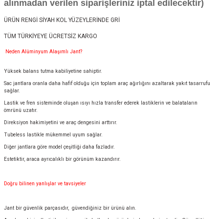
alınmadan verilen siparişleriniz iptal edilecektir)
ÜRÜN RENGİ SİYAH KOL YÜZEYLERİNDE GRİ
TÜM TÜRKİYEYE ÜCRETSİZ KARGO
Neden Alüminyum Alaşımlı Jant?
Yüksek balans tutma kabiliyetine sahiptir.
Sac jantlara oranla daha hafif olduğu için toplam araç ağırlığını azaltarak yakıt tasarrufu
sağlar.
Lastik ve fren sisteminde oluşan ısıyı hızla transfer ederek lastiklerin ve balataların
ömrünü uzatır.
Direksiyon hakimiyetini ve araç dengesini arttırır.
Tubeless lastikle mükemmel uyum sağlar.
Diğer jantlara göre model çeşitliği daha fazladır.
Estetiktir, araca ayrıcalıklı bir görünüm kazandırır.
Doğru bilinen yanlışlar ve tavsiyeler
Jant bir güvenlik parçasıdır, güvendiğiniz bir ürünü alın.