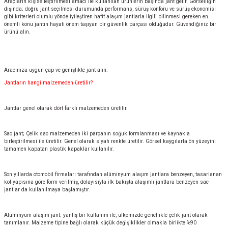
Araçların kişiselleştirilmesi amacı ile kullanılan ürünlerin başında jant gelir. Görselliğin
dışında; doğru jant seçilmesi durumunda performans, sürüş konforu ve sürüş ekonomisi
gibi kriterleri olumlu yönde iyileştiren hafif alaşım jantlarla ilgili bilinmesi gereken en
önemli konu jantın hayati önem taşıyan bir güvenlik parçası olduğudur. Güvendiğiniz bir
ürünü alın.
Aracınıza uygun çap ve genişlikte jant alın.
Jantların hangi malzemeden üretilir?
Jantlar genel olarak dört farklı malzemeden üretilir.
Sac jant; Çelik sac malzemeden iki parçanın soğuk formlanması ve kaynakla
birleştirilmesi ile üretilir. Genel olarak siyah renkte üretilir. Görsel kaygılarla ön yüzeyini
tamamen kapatan plastik kapaklar kullanılır.
Son yıllarda otomobil firmaları tarafından alüminyum alaşım jantlara benzeyen, tasarlanan
kol yapısına göre form verilmiş, dolayısıyla ilk bakışta alaşımlı jantlara benzeyen sac
jantlar da kullanılmaya başlamıştır.
Alüminyum alaşım jant; yanlış bir kullanım ile, ülkemizde genellikle çelik jant olarak
tanımlanır. Malzeme tipine bağlı olarak küçük değişiklikler olmakla birlikte %90