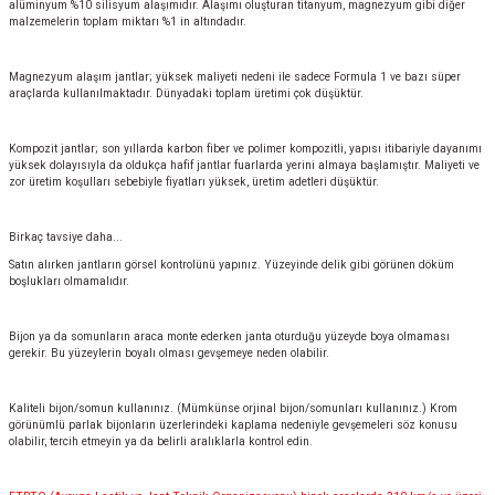
alüminyum %10 silisyum alaşımıdır. Alaşımı oluşturan titanyum, magnezyum gibi diğer
malzemelerin toplam miktarı %1 in altındadır.
Magnezyum alaşım jantlar; yüksek maliyeti nedeni ile sadece Formula 1 ve bazı süper
araçlarda kullanılmaktadır. Dünyadaki toplam üretimi çok düşüktür.
Kompozit jantlar; son yıllarda karbon fiber ve polimer kompozitli, yapısı itibariyle dayanımı
yüksek dolayısıyla da oldukça hafif jantlar fuarlarda yerini almaya başlamıştır. Maliyeti ve
zor üretim koşulları sebebiyle fiyatları yüksek, üretim adetleri düşüktür.
Birkaç tavsiye daha...
Satın alırken jantların görsel kontrolünü yapınız. Yüzeyinde delik gibi görünen döküm
boşlukları olmamalıdır.
Bijon ya da somunların araca monte ederken janta oturduğu yüzeyde boya olmaması
gerekir. Bu yüzeylerin boyalı olması gevşemeye neden olabilir.
Kaliteli bijon/somun kullanınız. (Mümkünse orjinal bijon/somunları kullanınız.) Krom
görünümlü parlak bijonların üzerlerindeki kaplama nedeniyle gevşemeleri söz konusu
olabilir, tercih etmeyin ya da belirli aralıklarla kontrol edin.