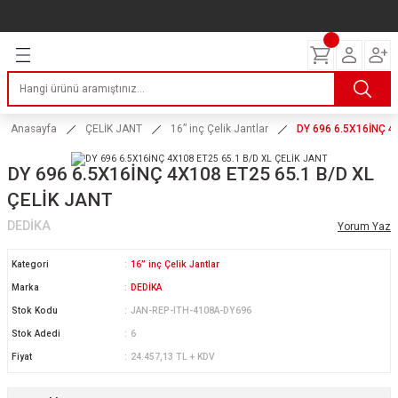
Geri Dön
Geri Dön
Geri Dön
Geri Dön
Geri Dön
Geri Dön
Geri Dön
ERİ
I
AKIM
 LASTİKLERİ
Lastikleri
tikleri
ntlar
uarı
ri
ikleri
Anasayfa
ÇELİK JANT
16” inç Çelik Jantlar
DY 696 6.5X16İNÇ 4
 Lastikleri
tikleri
ntlar
tik
DY 696 6.5X16İNÇ 4X108 ET25 65.1 B/D XL
ÇELİK JANT
reyler Lastikleri
tikleri
ntlar
yon ve Fren Yağları
ik
DEDİKA
Yorum Yaz
stikleri
tikleri
ntlar
ve Katkı Yağları
astik
Kategori
16” inç Çelik Jantlar
ns Hız Lastikleri
tikleri
ntlar
uarı
Marka
DEDİKA
Stok Kodu
JAN-REP-ITH-4108A-DY696
tikleri
ntlar
Yağları
Stok Adedi
6
Fiyat
24.457,13 TL + KDV
tikleri
ntlar