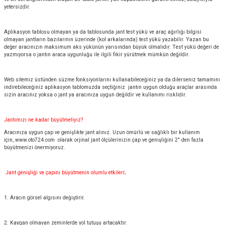
yetersizdir.
Aplikasyon tablosu olmayan ya da tablosunda jant test yükü ve araç ağırlığı bilgisi
olmayan jantların bazılarının üzerinde (kol arkalarında) test yükü yazabilir. Yazan bu
değer aracınızın maksimum aks yükünün yarısından büyük olmalıdır. Test yükü değeri de
yazmıyorsa o jantın araca uygunluğu ile ilgili fikir yürütmek mümkün değildir.
Web sitemiz üstünden süzme fonksiyonlarını kullanabileceğiniz ya da dilerseniz tamamını
indirebileceğiniz aplikasyon tablomuzda seçtiğiniz jantın uygun olduğu araçlar arasında
sizin aracınız yoksa o jant ya aracınıza uygun değildir ve kullanımı risklidir.
Jantımızı ne kadar büyütmeliyiz?
Aracınıza uygun çap ve genişlikte jant alınız. Uzun ömürlü ve sağlıklı bir kullanım
için,
www.oto724.com
olarak orjinal jant ölçülerinizin çap ve genişliğini 2" den fazla
büyütmenizi önermiyoruz.
Jant genişliği ve çapını büyütmenin olumlu etkileri;
1. Aracın görsel algısını değiştirir.
2. Kaygan olmayan zeminlerde yol tutuşu artacaktır.