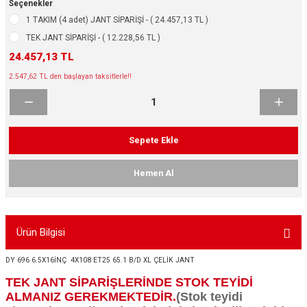
Seçenekler
ikleri
ntlar
1 TAKIM (4 adet) JANT SİPARİŞİ - ( 24.457,13 TL )
TEK JANT SİPARİŞİ - ( 12.228,56 TL )
ş Lastikleri
ntlar
24.457,13 TL
2.547,62 TL den başlayan taksitlerle!!
ntlar
ntlar
Sepete Ekle
ntlar
Hemen Al
 / KROM SERİ
rı
Ürün Bilgisi
cari Çelik Jantlar
DY 696 6.5X16İNÇ 4X108 ET25 65.1 B/D XL ÇELİK JANT
TEK JANT SİPARİŞLERİNDE STOK TEYİDİ
lik Jant
ALMANIZ GEREKMEKTEDİR.
(Stok teyidi