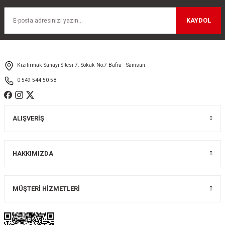
Ürün resmi kalitesiz, bozuk veya görüntülenemiyor.
KAYDOL
Ürün açıklamasında eksik bilgiler bulunuyor.
Ürün bilgilerinde hatalar bulunuyor.
Ürün fiyatı diğer sitelerden daha pahalı.
Kızılırmak Sanayi Sitesi 7. Sokak No:7 Bafra - Samsun
Bu ürüne benzer farklı alternatifler olmalı.
0 549 544 50 58
ALIŞVERİŞ
Gönder
HAKKIMIZDA
MÜŞTERİ HİZMETLERİ