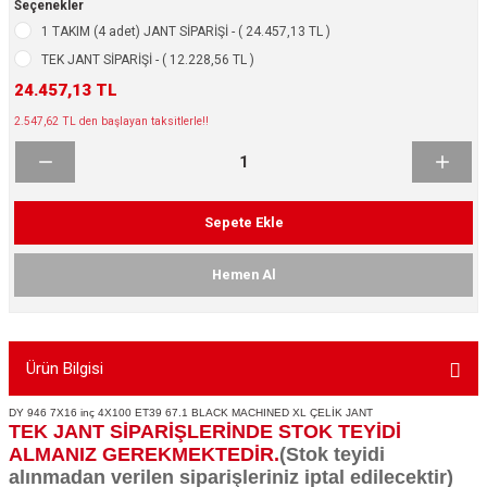
Seçenekler
ikleri
ntlar
1 TAKIM (4 adet) JANT SİPARİŞİ - ( 24.457,13 TL )
TEK JANT SİPARİŞİ - ( 12.228,56 TL )
ş Lastikleri
ntlar
24.457,13 TL
2.547,62 TL den başlayan taksitlerle!!
ntlar
ntlar
Sepete Ekle
ntlar
Hemen Al
 / KROM SERİ
rı
Ürün Bilgisi
cari Çelik Jantlar
DY 946 7X16 inç 4X100 ET39 67.1 BLACK MACHINED XL ÇELİK JANT
TEK JANT SİPARİŞLERİNDE STOK TEYİDİ
lik Jant
ALMANIZ GEREKMEKTEDİR.
(Stok teyidi
alınmadan verilen siparişleriniz iptal edilecektir)