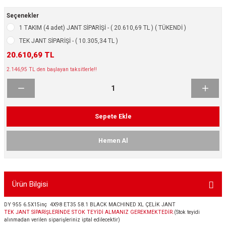
ikleri
ntlar
Seçenekler
1 TAKIM (4 adet) JANT SİPARİŞİ - ( 20.610,69 TL ) ( TÜKENDİ )
ş Lastikleri
ntlar
TEK JANT SİPARİŞİ - ( 10.305,34 TL )
20.610,69 TL
ntlar
2.146,95 TL den başlayan taksitlerle!!
ntlar
ntlar
Sepete Ekle
 / KROM SERİ
Hemen Al
rı
Ürün Bilgisi
cari Çelik Jantlar
DY 955 6.5X15inç 4X98 ET35 58.1 BLACK MACHINED XL ÇELİK JANT
lik Jant
TEK JANT SİPARİŞLERİNDE STOK TEYİDİ ALMANIZ GEREKMEKTEDİR.
(Stok teyidi
alınmadan verilen siparişleriniz iptal edilecektir)