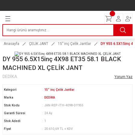
Geri Dön
Geri Dön
Geri Dön
Geri Dön
Geri Dön
Geri Dön
Geri Dön
ERİ
I
AKIM
 LASTİKLERİ
Lastikleri
tikleri
ntlar
uarı
ri
ikleri
Anasayfa
ÇELİK JANT
15” inç Çelik Jantlar
DY 955 6.5X15inç 4
 Lastikleri
tikleri
ntlar
tik
DY 955 6.5X15inç 4X98 ET35 58.1 BLACK
MACHINED XL ÇELİK JANT
reyler Lastikleri
tikleri
ntlar
yon ve Fren Yağları
ik
DEDİKA
Yorum Yaz
stikleri
tikleri
ntlar
ve Katkı Yağları
astik
Kategori
15” inç Çelik Jantlar
ns Hız Lastikleri
tikleri
ntlar
uarı
Marka
DEDİKA
Stok Kodu
JAN-REP-ITH-4098-DY955
tikleri
ntlar
Yağları
Garanti Süresi
24 Ay
Stok Adedi
1
tikleri
ntlar
Fiyat
20.610,69 TL + KDV