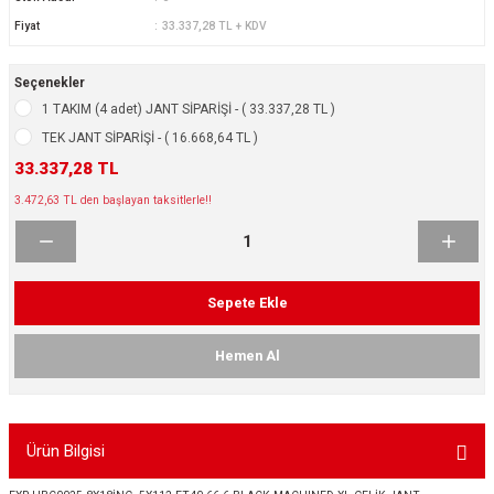
ikleri
ntlar
Fiyat
33.337,28 TL + KDV
ş Lastikleri
ntlar
Seçenekler
1 TAKIM (4 adet) JANT SİPARİŞİ - ( 33.337,28 TL )
ntlar
TEK JANT SİPARİŞİ - ( 16.668,64 TL )
33.337,28 TL
ntlar
3.472,63 TL den başlayan taksitlerle!!
ntlar
 / KROM SERİ
Sepete Ekle
rı
Hemen Al
cari Çelik Jantlar
Ürün Bilgisi
lik Jant