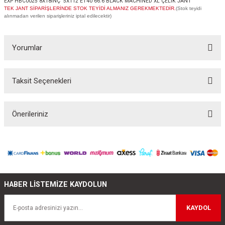
EXP HBC0025 8X18İNÇ 5X112 ET40 66.6 BLACK MACHINED XL ÇELİK JANT
TEK JANT SİPARİŞLERİNDE STOK TEYİDİ ALMANIZ GEREKMEKTEDİR.
(Stok teyidi
alınmadan verilen siparişleriniz iptal edilecektir)
Yorumlar
Taksit Seçenekleri
Bu ürüne ilk yorumu siz yapın!
Önerileriniz
Yorum Yaz
Bu ürünün fiyat bilgisi, resim, ürün açıklamalarında ve diğer konularda
yetersiz gördüğünüz noktaları öneri formunu kullanarak tarafımıza
iletebilirsiniz.
Görüş ve önerileriniz için teşekkür ederiz.
HABER LİSTEMİZE KAYDOLUN
Ürün resmi kalitesiz, bozuk veya görüntülenemiyor.
Ürün açıklamasında eksik bilgiler bulunuyor.
KAYDOL
Ürün bilgilerinde hatalar bulunuyor.