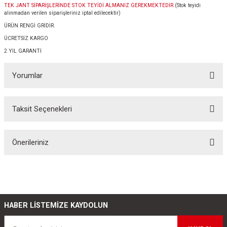
TEK JANT SİPARİŞLERİNDE STOK TEYİDİ ALMANIZ GEREKMEKTEDİR.
(Stok teyidi
alınmadan verilen siparişleriniz iptal edilecektir)
ÜRÜN RENGİ GRİDİR.
ÜCRETSİZ KARGO
2 YIL GARANTİ
Yorumlar
Taksit Seçenekleri
Bu ürüne ilk yorumu siz yapın!
Önerileriniz
Yorum Yaz
Bu ürünün fiyat bilgisi, resim, ürün açıklamalarında ve diğer konularda
yetersiz gördüğünüz noktaları öneri formunu kullanarak tarafımıza
iletebilirsiniz.
Görüş ve önerileriniz için teşekkür ederiz.
HABER LİSTEMİZE KAYDOLUN
Ürün resmi kalitesiz, bozuk veya görüntülenemiyor.