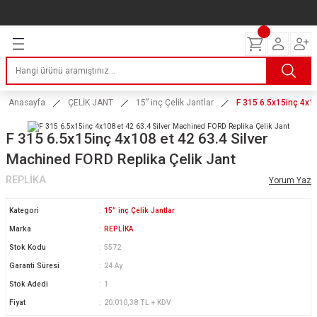
Geri Dön
Geri Dön
Geri Dön
Geri Dön
Geri Dön
Geri Dön
Geri Dön
ERİ
I
AKIM
 LASTİKLERİ
Lastikleri
tikleri
ntlar
uarı
ri
ikleri
Anasayfa
ÇELİK JANT
15” inç Çelik Jantlar
F 315 6.5x15inç 4x10
 Lastikleri
tikleri
ntlar
tik
F 315 6.5x15inç 4x108 et 42 63.4 Silver
Machined FORD Replika Çelik Jant
reyler Lastikleri
tikleri
ntlar
yon ve Fren Yağları
ik
REPLİKA
Yorum Yaz
stikleri
tikleri
ntlar
ve Katkı Yağları
astik
Kategori
15” inç Çelik Jantlar
ns Hız Lastikleri
tikleri
ntlar
uarı
Marka
REPLİKA
Stok Kodu
5572
tikleri
ntlar
Yağları
Garanti Süresi
24 Ay
Stok Adedi
1
tikleri
ntlar
Fiyat
20.010,38 TL + KDV