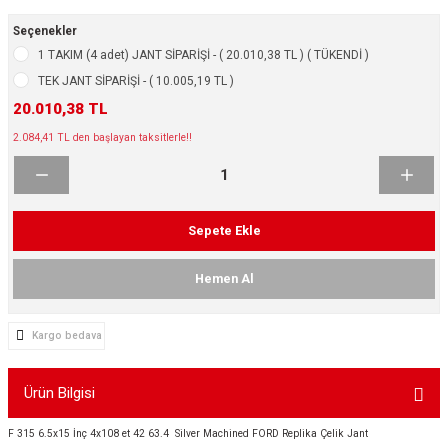
ikleri
ntlar
Seçenekler
1 TAKIM (4 adet) JANT SİPARİŞİ - ( 20.010,38 TL ) ( TÜKENDİ )
ş Lastikleri
ntlar
TEK JANT SİPARİŞİ - ( 10.005,19 TL )
20.010,38 TL
ntlar
2.084,41 TL den başlayan taksitlerle!!
ntlar
ntlar
Sepete Ekle
 / KROM SERİ
Hemen Al
rı
Kargo bedava
cari Çelik Jantlar
Ürün Bilgisi
lik Jant
F 315 6.5x15 İnç 4x108 et 42 63.4 Silver Machined FORD Replika Çelik Jant