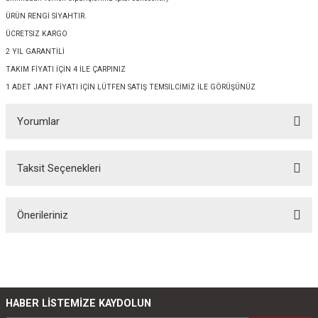
ÜRÜN RENGİ SİYAHTIR.
ÜCRETSİZ KARGO
2 YIL GARANTİLİ
TAKIM FİYATI İÇİN 4 İLE ÇARPINIZ
1 ADET JANT FİYATI İÇİN LÜTFEN SATIŞ TEMSİLCİMİZ İLE GÖRÜŞÜNÜZ
Yorumlar
Taksit Seçenekleri
Bu ürüne ilk yorumu siz yapın!
Önerileriniz
Yorum Yaz
Bu ürünün fiyat bilgisi, resim, ürün açıklamalarında ve diğer konularda
yetersiz gördüğünüz noktaları öneri formunu kullanarak tarafımıza
iletebilirsiniz.
Görüş ve önerileriniz için teşekkür ederiz.
HABER LİSTEMİZE KAYDOLUN