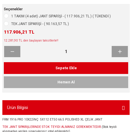
ikleri
ntlar
Seçenekler
1 TAKIM (4 adet) JANT SİPARİŞİ - ( 117.906,21 TL ) ( TÜKENDİ )
ş Lastikleri
ntlar
TEK JANT SİPARİŞİ - ( 90.163,57 TL )
117.906,21 TL
ntlar
12.281,90 TL den başlayan taksitlerle!!
ntlar
ntlar
Sepete Ekle
 / KROM SERİ
Hemen Al
rı
Ürün Bilgisi
cari Çelik Jantlar
FRM 1916 PRO 10X22İNÇ 5X112 ET50 66.5 POLISHED XL ÇELİK JANT
lik Jant
TEK JANT SİPARİŞLERİNDE STOK TEYİDİ ALMANIZ GEREKMEKTEDİR.
(Stok teyidi
alınmadan verilen siparişleriniz iptal edilecektir)