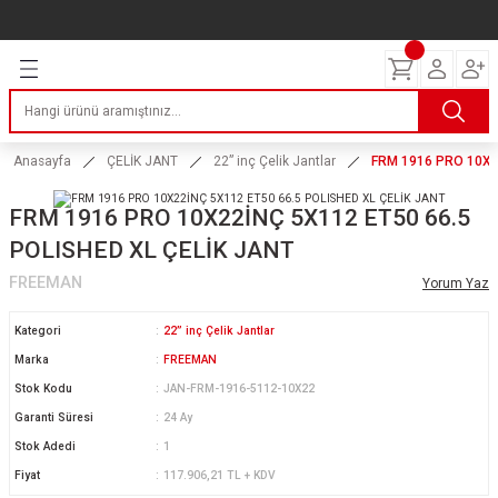
Geri Dön
Geri Dön
Geri Dön
Geri Dön
Geri Dön
Geri Dön
Geri Dön
ERİ
I
AKIM
 LASTİKLERİ
Lastikleri
tikleri
ntlar
uarı
ri
ikleri
Anasayfa
ÇELİK JANT
22” inç Çelik Jantlar
FRM 1916 PRO 10X2
 Lastikleri
tikleri
ntlar
tik
FRM 1916 PRO 10X22İNÇ 5X112 ET50 66.5
POLISHED XL ÇELİK JANT
reyler Lastikleri
tikleri
ntlar
yon ve Fren Yağları
ik
FREEMAN
Yorum Yaz
stikleri
tikleri
ntlar
ve Katkı Yağları
astik
Kategori
22” inç Çelik Jantlar
ns Hız Lastikleri
tikleri
ntlar
uarı
Marka
FREEMAN
Stok Kodu
JAN-FRM-1916-5112-10X22
tikleri
ntlar
Yağları
Garanti Süresi
24 Ay
Stok Adedi
1
tikleri
ntlar
Fiyat
117.906,21 TL + KDV