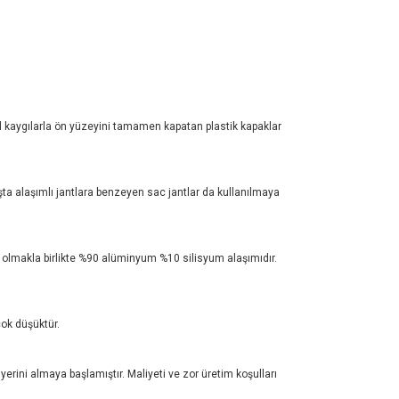
sel kaygılarla ön yüzeyini tamamen kapatan plastik kapaklar
şta alaşımlı jantlara benzeyen sac jantlar da kullanılmaya
er olmakla birlikte %90 alüminyum %10 silisyum alaşımıdır.
ok düşüktür.
 yerini almaya başlamıştır. Maliyeti ve zor üretim koşulları