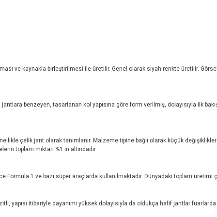
ı ve kaynakla birleştirilmesi ile üretilir. Genel olarak siyah renkte üretilir. Gör
jantlara benzeyen, tasarlanan kol yapısına göre form verilmiş, dolayısıyla ilk bakı
nellikle çelik jant olarak tanımlanır. Malzeme tipine bağlı olarak küçük değişiklikl
rin toplam miktarı %1 in altındadır.
e Formula 1 ve bazı süper araçlarda kullanılmaktadır. Dünyadaki toplam üretimi ç
tli, yapısı itibariyle dayanımı yüksek dolayısıyla da oldukça hafif jantlar fuarlarda