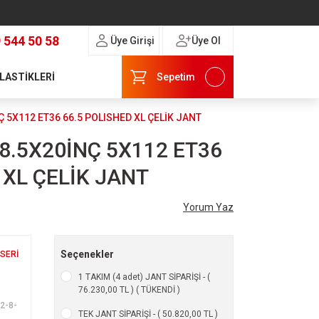
 544 50 58
Üye Girişi
Üye Ol
 LASTİKLERİ
Sepetim
 5X112 ET36 66.5 POLISHED XL ÇELİK JANT
8.5X20İNÇ 5X112 ET36
 XL ÇELİK JANT
Yorum Yaz
Seçenekler
 SERİ
1 TAKIM (4 adet) JANT SİPARİŞİ - (
76.230,00 TL ) ( TÜKENDİ )
2-8-
TEK JANT SİPARİŞİ - ( 50.820,00 TL )