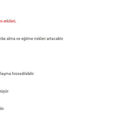
 etkileri;
arbe alma ve eğilme riskleri artacaktır.
laşma hissedilebilir.
büyür.
ir.
er konularda yetersiz gördüğünüz noktaları öneri formunu kullanarak tarafımıza i
Bu ürüne ilk yorumu siz yapın!