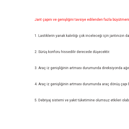
Jant çapını ve genişliğini tavsiye edilenden fazla büyütmenin
1. Lastiklerin yanak kalınlığı çok inceleceği için jantınızın d
2. Sürüş konforu hissedilir derecede düşecektir.
3. Araç iz genişliğinin artması durumunda direksiyonda ağır
4. Araç iz genişliğinin artması durumunda araç dönüş çapı 
5. Debriyaj sistemi ve yakıt tüketimine olumsuz etkileri olabil
Bu ürünün fiyat bilgisi, resim, ürün açıklamalarında ve diğ
Görüş ve önerileriniz için teşekkür ederiz.