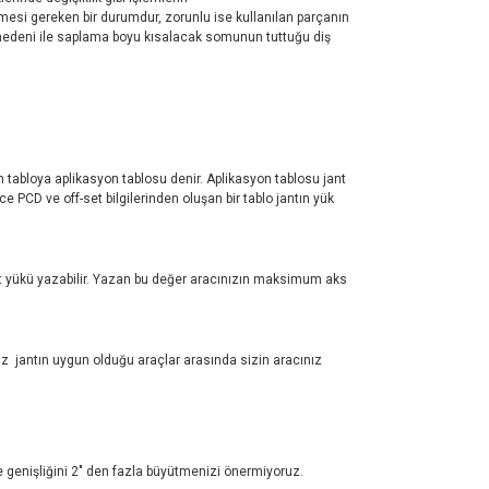
mesi gereken bir durumdur, zorunlu ise kullanılan parçanın
nş nedeni ile saplama boyu kısalacak somunun tuttuğu diş
ren tabloya aplikasyon tablosu denir. Aplikasyon tablosu jant
 PCD ve off-set bilgilerinden oluşan bir tablo jantın yük
test yükü yazabilir. Yazan bu değer aracınızın maksimum aks
z jantın uygun olduğu araçlar arasında sizin aracınız
ve genişliğini 2" den fazla büyütmenizi önermiyoruz.