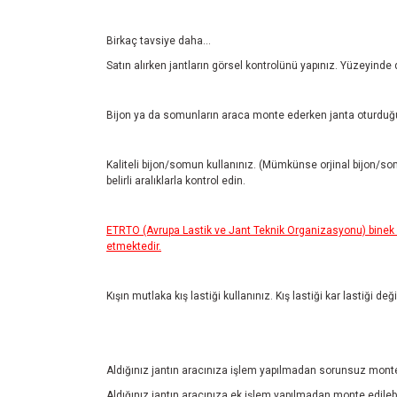
Birkaç tavsiye daha...
Satın alırken jantların görsel kontrolünü yapınız. Yüzeyinde
Bijon ya da somunların araca monte ederken janta oturduğu
Kaliteli bijon/somun kullanınız. (Mümkünse orjinal bijon/so
belirli aralıklarla kontrol edin.
ETRTO (Avrupa Lastik ve Jant Teknik Organizasyonu) binek ar
etmektedir.
Kışın mutlaka kış lastiği kullanınız. Kış lastiği kar lastiği de
Aldığınız jantın aracınıza işlem yapılmadan sorunsuz monte 
Aldığınız jantın aracınıza ek işlem yapılmadan monte edilebil