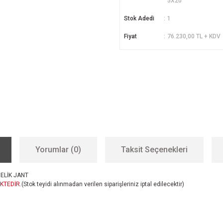
5X20
Stok Adedi
1
Fiyat
76.230,00 TL + KDV
Yorumlar (0)
Taksit Seçenekleri
ÇELİK JANT
KTEDİR.
(Stok teyidi alınmadan verilen siparişleriniz iptal edilecektir)