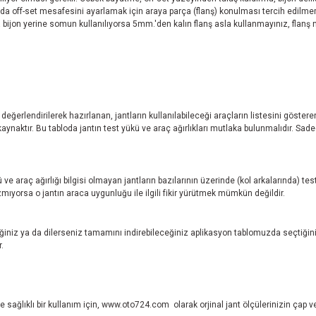
da off-set mesafesini ayarlamak için araya parça (flanş) konulması tercih edilme
zda bijon yerine somun kullanılıyorsa 5mm.'den kalın flanş asla kullanmayınız, fla
.
ı değerlendirilerek hazırlanan, jantların kullanılabileceği araçların listesini göste
aktır. Bu tabloda jantın test yükü ve araç ağırlıkları mutlaka bulunmalıdır. Sadece
ve araç ağırlığı bilgisi olmayan jantların bazılarının üzerinde (kol arkalarında) 
ıyorsa o jantın araca uygunluğu ile ilgili fikir yürütmek mümkün değildir.
niz ya da dilerseniz tamamını indirebileceğiniz aplikasyon tablomuzda seçtiğini
.
 sağlıklı bir kullanım için,
www.oto724.com
olarak orjinal jant ölçülerinizin çap 