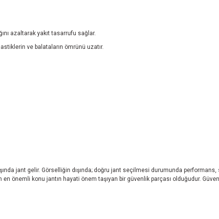
ğını azaltarak yakıt tasarrufu sağlar.
lastiklerin ve balataların ömrünü uzatır.
başında jant gelir. Görselliğin dışında; doğru jant seçilmesi durumunda performans,
eken en önemli konu jantın hayati önem taşıyan bir güvenlik parçası olduğudur. Güvend