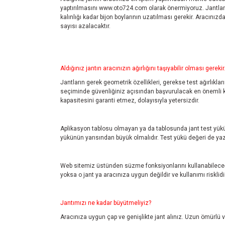
yaptırılmasını
www.oto724.com
olarak önermiyoruz. Jantlar
kalınlığı kadar bijon boylarının uzatılması gerekir. Aracını
sayısı azalacaktır.
Aldığınız jantın aracınızın ağırlığını taşıyabilir olması gerekir
Jantların gerek geometrik özellikleri, gerekse test ağırlıklar
seçiminde güvenliğiniz açısından başvurulacak en önemli kayn
kapasitesini garanti etmez, dolayısıyla yetersizdir.
Aplikasyon tablosu olmayan ya da tablosunda jant test yükü 
yükünün yarısından büyük olmalıdır. Test yükü değeri de yazm
Web sitemiz üstünden süzme fonksiyonlarını kullanabileceği
yoksa o jant ya aracınıza uygun değildir ve kullanımı risklidir
Jantımızı ne kadar büyütmeliyiz?
Aracınıza uygun çap ve genişlikte jant alınız. Uzun ömürlü ve