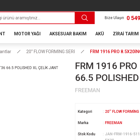
0 549
Bize Ulaşın
ANT
MOTOR YAĞI
AKSESUAR BAKIM
AKÜ
ZİRAİ TARIM
Jantlar
20'' FLOW FORMİNG SERİ
FRM 1916 PRO 8.5X20İNÇ
FRM 1916 PRO 
66.5 POLISHED
FREEMAN
Kategori
20'' FLOW FORMİNG
Marka
FREEMAN
Stok Kodu
JAN-FRM-1916-511