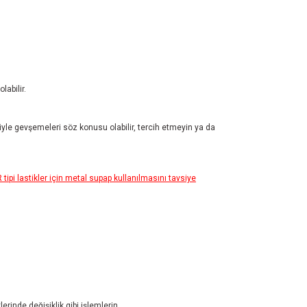
abilir.
iyle gevşemeleri söz konusu olabilir, tercih etmeyin ya da
pi lastikler için metal supap kullanılmasını tavsiye
erinde değişiklik gibi işlemlerin