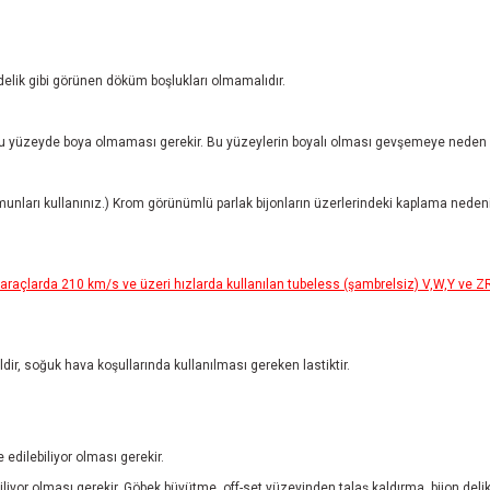
 delik gibi görünen döküm boşlukları olmamalıdır.
 yüzeyde boya olmaması gerekir. Bu yüzeylerin boyalı olması gevşemeye neden ol
munları kullanınız.) Krom görünümlü parlak bijonların üzerlerindeki kaplama neden
açlarda 210 km/s ve üzeri hızlarda kullanılan tubeless (şambrelsiz) V,W,Y ve ZR ti
ğildir, soğuk hava koşullarında kullanılması gereken lastiktir.
edilebiliyor olması gerekir.
iyor olması gerekir. Göbek büyütme, off-set yüzeyinden talaş kaldırma, bijon delikl