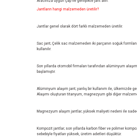
Aracınıza uygun çap ve genişlikte jant alın.
Jantların hangi malzemeden üretilir?
Jantlar genel olarak dört farklı malzemeden üretilir.
Sac jant; Çelik sac malzemeden iki parçanın soğuk formlanmas
kullanılır.
Son yıllarda otomobil firmaları tarafından alüminyum alaşım 
başlamıştır.
Alüminyum alaşım jant; yanlış bir kullanım ile, ülkemizde ge
Alaşımı oluşturan titanyum, magnezyum gibi diğer malzemele
Magnezyum alaşım jantlar; yüksek maliyeti nedeni ile sadec
Kompozit jantlar; son yıllarda karbon fiber ve polimer kompozi
sebebiyle fiyatları yüksek, üretim adetleri düşüktür.