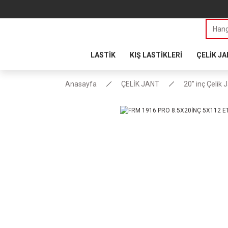
LASTİK
KIŞ LASTİKLERİ
ÇELİK J
Anasayfa
ÇELİK JANT
20” inç Çelik 