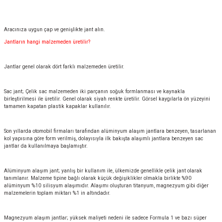
Aracınıza uygun çap ve genişlikte jant alın.
Jantların hangi malzemeden üretilir?
Jantlar genel olarak dört farklı malzemeden üretilir.
Sac jant; Çelik sac malzemeden iki parçanın soğuk formlanması ve kaynakla
birleştirilmesi ile üretilir. Genel olarak siyah renkte üretilir. Görsel kaygılarla ön yüzeyini
tamamen kapatan plastik kapaklar kullanılır.
Son yıllarda otomobil firmaları tarafından alüminyum alaşım jantlara benzeyen, tasarlanan
kol yapısına göre form verilmiş, dolayısıyla ilk bakışta alaşımlı jantlara benzeyen sac
jantlar da kullanılmaya başlamıştır.
Alüminyum alaşım jant; yanlış bir kullanım ile, ülkemizde genellikle çelik jant olarak
tanımlanır. Malzeme tipine bağlı olarak küçük değişiklikler olmakla birlikte %90
alüminyum %10 silisyum alaşımıdır. Alaşımı oluşturan titanyum, magnezyum gibi diğer
malzemelerin toplam miktarı %1 in altındadır.
Magnezyum alaşım jantlar; yüksek maliyeti nedeni ile sadece Formula 1 ve bazı süper