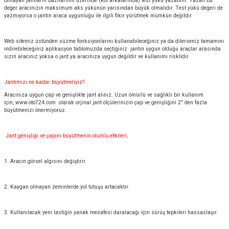
olmayan jantların bazılarının üzerinde (kol arkalarında) test yükü yazabilir. Yazan bu
değer aracınızın maksimum aks yükünün yarısından büyük olmalıdır. Test yükü değeri de
yazmıyorsa o jantın araca uygunluğu ile ilgili fikir yürütmek mümkün değildir.
Web sitemiz üstünden süzme fonksiyonlarını kullanabileceğiniz ya da dilerseniz tamamını
indirebileceğiniz aplikasyon tablomuzda seçtiğiniz jantın uygun olduğu araçlar arasında
sizin aracınız yoksa o jant ya aracınıza uygun değildir ve kullanımı risklidir.
Jantımızı ne kadar büyütmeliyiz?
Aracınıza uygun çap ve genişlikte jant alınız. Uzun ömürlü ve sağlıklı bir kullanım
için,
www.oto724.com
olarak orjinal jant ölçülerinizin çap ve genişliğini 2" den fazla
büyütmenizi önermiyoruz.
Jant genişliği ve çapını büyütmenin olumlu etkileri;
1. Aracın görsel algısını değiştirir.
2. Kaygan olmayan zeminlerde yol tutuşu artacaktır.
3. Kullanılacak yeni lastiğin yanak mesafesi daralacağı için sürüş tepkileri hassaslaşır.