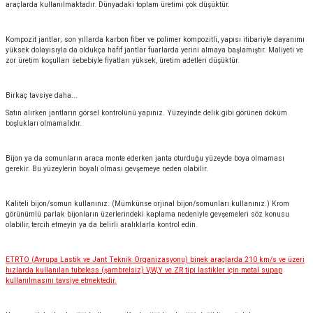
araçlarda kullanılmaktadır. Dünyadaki toplam üretimi çok düşüktür.
Kompozit jantlar; son yıllarda karbon fiber ve polimer kompozitli, yapısı itibariyle dayanımı
yüksek dolayısıyla da oldukça hafif jantlar fuarlarda yerini almaya başlamıştır. Maliyeti ve
zor üretim koşulları sebebiyle fiyatları yüksek, üretim adetleri düşüktür.
Birkaç tavsiye daha...
Satın alırken jantların görsel kontrolünü yapınız. Yüzeyinde delik gibi görünen döküm
boşlukları olmamalıdır.
Bijon ya da somunların araca monte ederken janta oturduğu yüzeyde boya olmaması
gerekir. Bu yüzeylerin boyalı olması gevşemeye neden olabilir.
Kaliteli bijon/somun kullanınız. (Mümkünse orjinal bijon/somunları kullanınız.) Krom
görünümlü parlak bijonların üzerlerindeki kaplama nedeniyle gevşemeleri söz konusu
olabilir, tercih etmeyin ya da belirli aralıklarla kontrol edin.
ETRTO (Avrupa Lastik ve Jant Teknik Organizasyonu) binek araçlarda 210 km/s ve üzeri
hızlarda kullanılan tubeless (şambrelsiz) V,W,Y ve ZR tipi lastikler için metal supap
kullanılmasını tavsiye etmektedir.