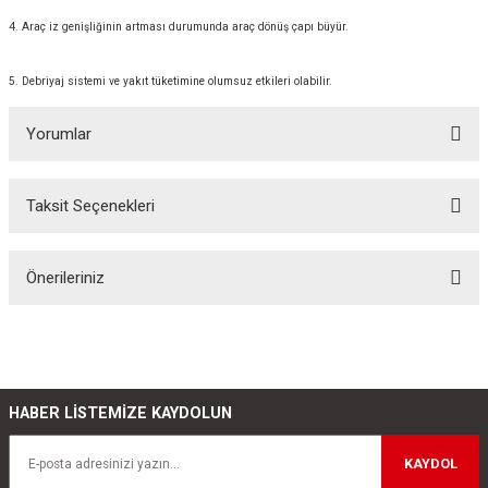
4. Araç iz genişliğinin artması durumunda araç dönüş çapı büyür.
5. Debriyaj sistemi ve yakıt tüketimine olumsuz etkileri olabilir.
Yorumlar
Taksit Seçenekleri
Bu ürüne ilk yorumu siz yapın!
Önerileriniz
Yorum Yaz
Bu ürünün fiyat bilgisi, resim, ürün açıklamalarında ve diğer konularda
yetersiz gördüğünüz noktaları öneri formunu kullanarak tarafımıza
iletebilirsiniz.
Görüş ve önerileriniz için teşekkür ederiz.
HABER LİSTEMİZE KAYDOLUN
Ürün resmi kalitesiz, bozuk veya görüntülenemiyor.
KAYDOL
Ürün açıklamasında eksik bilgiler bulunuyor.