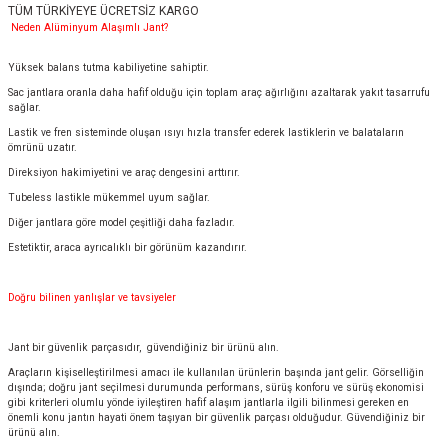
TÜM TÜRKİYEYE ÜCRETSİZ KARGO
Neden Alüminyum Alaşımlı Jant?
Yüksek balans tutma kabiliyetine sahiptir.
Sac jantlara oranla daha hafif olduğu için toplam araç ağırlığını azaltarak yakıt tasarrufu
sağlar.
Lastik ve fren sisteminde oluşan ısıyı hızla transfer ederek lastiklerin ve balataların
ömrünü uzatır.
Direksiyon hakimiyetini ve araç dengesini arttırır.
Tubeless lastikle mükemmel uyum sağlar.
Diğer jantlara göre model çeşitliği daha fazladır.
Estetiktir, araca ayrıcalıklı bir görünüm kazandırır.
Doğru bilinen yanlışlar ve tavsiyeler
Jant bir güvenlik parçasıdır, güvendiğiniz bir ürünü alın.
Araçların kişiselleştirilmesi amacı ile kullanılan ürünlerin başında jant gelir. Görselliğin
dışında; doğru jant seçilmesi durumunda performans, sürüş konforu ve sürüş ekonomisi
gibi kriterleri olumlu yönde iyileştiren hafif alaşım jantlarla ilgili bilinmesi gereken en
önemli konu jantın hayati önem taşıyan bir güvenlik parçası olduğudur. Güvendiğiniz bir
ürünü alın.