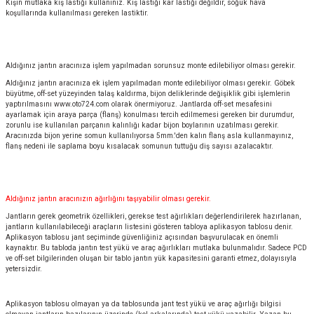
Kışın mutlaka kış lastiği kullanınız. Kış lastiği kar lastiği değildir, soğuk hava
koşullarında kullanılması gereken lastiktir.
Aldığınız jantın aracınıza işlem yapılmadan sorunsuz monte edilebiliyor olması gerekir.
Aldığınız jantın aracınıza ek işlem yapılmadan monte edilebiliyor olması gerekir. Göbek
büyütme, off-set yüzeyinden talaş kaldırma, bijon deliklerinde değişiklik gibi işlemlerin
yaptırılmasını
www.oto724.com
olarak önermiyoruz. Jantlarda off-set mesafesini
ayarlamak için araya parça (flanş) konulması tercih edilmemesi gereken bir durumdur,
zorunlu ise kullanılan parçanın kalınlığı kadar bijon boylarının uzatılması gerekir.
Aracınızda bijon yerine somun kullanılıyorsa 5mm.'den kalın flanş asla kullanmayınız,
flanş nedeni ile saplama boyu kısalacak somunun tuttuğu diş sayısı azalacaktır.
Aldığınız jantın aracınızın ağırlığını taşıyabilir olması gerekir.
Jantların gerek geometrik özellikleri, gerekse test ağırlıkları değerlendirilerek hazırlanan,
jantların kullanılabileceği araçların listesini gösteren tabloya aplikasyon tablosu denir.
Aplikasyon tablosu jant seçiminde güvenliğiniz açısından başvurulacak en önemli
kaynaktır. Bu tabloda jantın test yükü ve araç ağırlıkları mutlaka bulunmalıdır. Sadece PCD
ve off-set bilgilerinden oluşan bir tablo jantın yük kapasitesini garanti etmez, dolayısıyla
yetersizdir.
Aplikasyon tablosu olmayan ya da tablosunda jant test yükü ve araç ağırlığı bilgisi