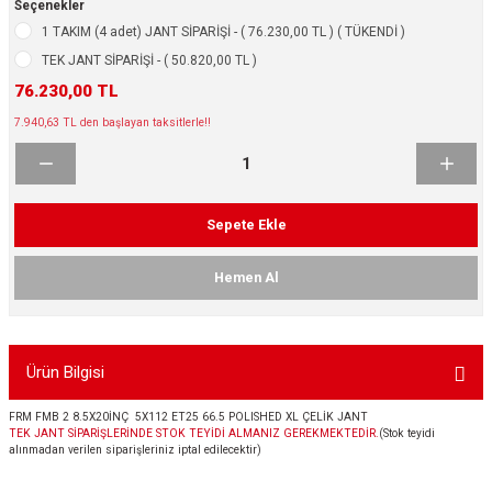
Seçenekler
ikleri
ntlar
1 TAKIM (4 adet) JANT SİPARİŞİ - ( 76.230,00 TL ) ( TÜKENDİ )
TEK JANT SİPARİŞİ - ( 50.820,00 TL )
ş Lastikleri
ntlar
76.230,00 TL
7.940,63 TL den başlayan taksitlerle!!
ntlar
ntlar
Sepete Ekle
ntlar
Hemen Al
 / KROM SERİ
rı
Ürün Bilgisi
cari Çelik Jantlar
FRM FMB 2 8.5X20İNÇ 5X112 ET25 66.5 POLISHED XL ÇELİK JANT
TEK JANT SİPARİŞLERİNDE STOK TEYİDİ ALMANIZ GEREKMEKTEDİR.
(Stok teyidi
alınmadan verilen siparişleriniz iptal edilecektir)
lik Jant