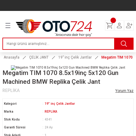
Geri Dön
Geri Dön
Geri Dön
Geri Dön
Geri Dön
Geri Dön
Geri Dön
ERİ
I
AKIM
 LASTİKLERİ
Lastikleri
tikleri
ntlar
uarı
ri
ikleri
 Lastikleri
tikleri
ntlar
tik
Anasayfa
ÇELİK JANT
19” inç Çelik Jantlar
Megatim TIM 1070 8
reyler Lastikleri
tikleri
ntlar
yon ve Fren Yağları
ik
Megatim TIM 1070 8.5x19inç 5x120 Gun
Machined BMW Replika Çelik Jant
stikleri
tikleri
ntlar
ve Katkı Yağları
astik
REPLİKA
Yorum Yaz
ns Hız Lastikleri
tikleri
ntlar
uarı
Kategori
19” inç Çelik Jantlar
Marka
REPLİKA
tikleri
ntlar
Yağları
Stok Kodu
4341
Garanti Süresi
24 Ay
tikleri
ntlar
Stok Adedi
1