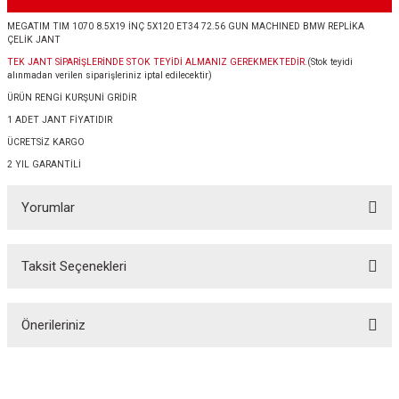
MEGATIM TIM 1070 8.5X19 İNÇ 5X120 ET34 72.56 GUN MACHINED BMW REPLİKA
ÇELİK JANT
TEK JANT SİPARİŞLERİNDE STOK TEYİDİ ALMANIZ GEREKMEKTEDİR.
(Stok teyidi
alınmadan verilen siparişleriniz iptal edilecektir)
ÜRÜN RENGİ KURŞUNİ GRİDİR
1 ADET JANT FİYATIDIR
ÜCRETSİZ KARGO
2 YIL GARANTİLİ
Yorumlar
Taksit Seçenekleri
Bu ürüne ilk yorumu siz yapın!
Önerileriniz
Yorum Yaz
Bu ürünün fiyat bilgisi, resim, ürün açıklamalarında ve diğer konularda
yetersiz gördüğünüz noktaları öneri formunu kullanarak tarafımıza
iletebilirsiniz.