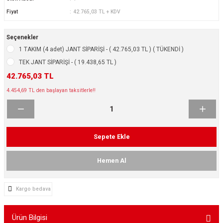
ikleri
ntlar
Fiyat
42.765,03 TL + KDV
ş Lastikleri
ntlar
Seçenekler
1 TAKIM (4 adet) JANT SİPARİŞİ - ( 42.765,03 TL ) ( TÜKENDİ )
ntlar
TEK JANT SİPARİŞİ - ( 19.438,65 TL )
42.765,03 TL
ntlar
4.454,69 TL den başlayan taksitlerle!!
ntlar
 / KROM SERİ
Sepete Ekle
rı
Hemen Al
cari Çelik Jantlar
Kargo bedava
lik Jant
Ürün Bilgisi